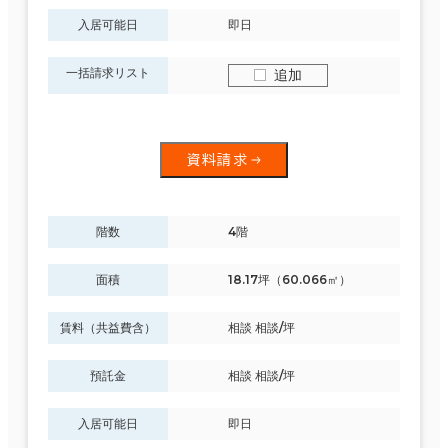
入居可能日
即日
一括請求リスト
追加
資料請求
階数
4階
面積
18.17坪（60.066㎡）
賃料（共益費含）
相談 相談/坪
預託金
相談 相談/坪
入居可能日
即日