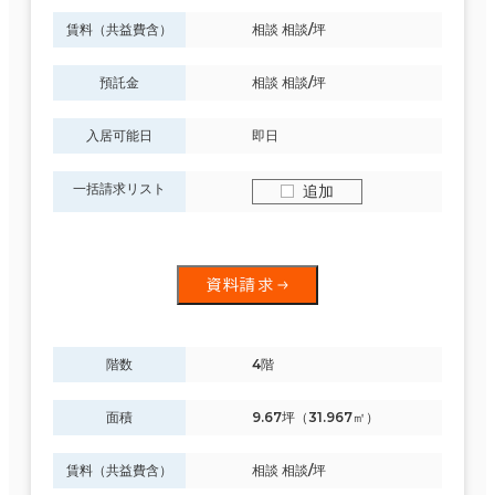
賃料（共益費含）
相談 相談/坪
預託金
相談 相談/坪
入居可能日
即日
一括請求リスト
追加
資料請求
階数
4階
面積
9.67坪（31.967㎡）
賃料（共益費含）
相談 相談/坪