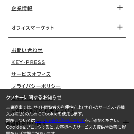
地図から探す
企業情報
オフィス探しのためのチェックポイント
路線・駅から探す
移転コストシミュレーション
オフィスマーケット
会社概要
移転スケジュール
支店情報
オフィス移転Q&A
お問い合わせ
東京
三鬼商事が選ばれる理由
KEY-PRESS
大阪
一般事業主行動計画
サービスオフィス
名古屋
採用情報
プライバシーポリシー
札幌
ご契約者様の声
クッキーに関するお知らせ
ご利用にあたって
仙台
三鬼商事では、サイト閲覧者の利便性向上(サイトのサービス・各種
Cookie等の利用について
横浜
入力補助)のためにCookieを使用します。
詳細については
Cookie等の利用について
をご確認ください。
福岡
都道府県から探す
Cookieをブロックすると、お客様へのサービスの提供や改善に影
響を及ぼす場合があります。
オフィスリポート