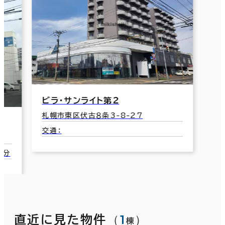
ビラ・サンライト第２
札幌市東区伏古８条3-8-27
交通：
2分
（
1
）
直近に見た物件
棟