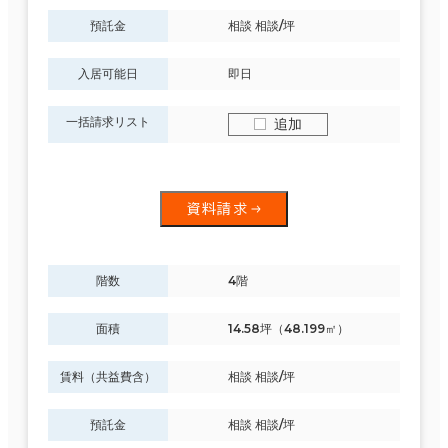
預託金
相談 相談/坪
入居可能日
即日
一括請求リスト
追加
資料請求
階数
4階
面積
14.58坪（48.199㎡）
賃料（共益費含）
相談 相談/坪
預託金
相談 相談/坪