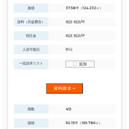
面積
37.58坪（124.232㎡）
賃料（共益費含）
相談 相談/坪
預託金
相談 相談/坪
入居可能日
即日
一括請求リスト
追加
資料請求
階数
4階
面積
50.15坪（165.786㎡）