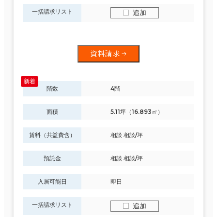
一括請求リスト
追加
資料請求
階数
4階
面積
5.11坪（16.893㎡）
賃料（共益費含）
相談 相談/坪
預託金
相談 相談/坪
入居可能日
即日
一括請求リスト
追加