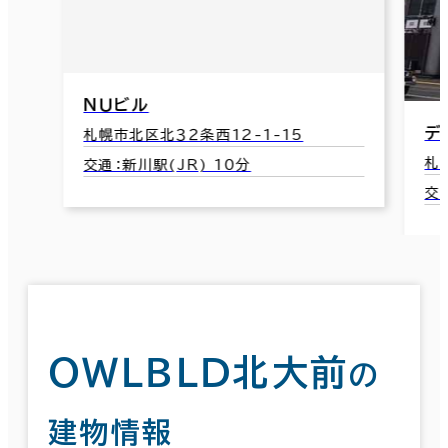
データビル
札幌市北区北７条西5-8-5
交通：札幌駅(JR) 西通り北口 4分
ＯＷＬＢＬＤ北大前
の
建物情報