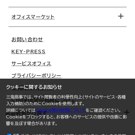
オフィス探しのためのチェックポイント
路線・駅から探す
移転コストシミュレーション
オフィスマーケット
会社概要
移転スケジュール
支店情報
オフィス移転Q&A
お問い合わせ
東京
三鬼商事が選ばれる理由
KEY-PRESS
大阪
一般事業主行動計画
サービスオフィス
名古屋
採用情報
プライバシーポリシー
札幌
ご契約者様の声
クッキーに関するお知らせ
ご利用にあたって
仙台
三鬼商事では、サイト閲覧者の利便性向上(サイトのサービス・各種
Cookie等の利用について
横浜
入力補助)のためにCookieを使用します。
詳細については
Cookie等の利用について
をご確認ください。
福岡
都道府県から探す
Cookieをブロックすると、お客様へのサービスの提供や改善に影
響を及ぼす場合があります。
オフィスリポート
ログイン