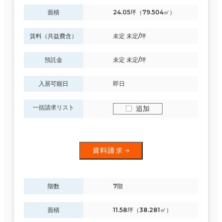
面積
24.05坪（79.504㎡）
賃料（共益費含）
未定 未定/坪
預託金
未定 未定/坪
入居可能日
即日
一括請求リスト
追加
資料請求
階数
7階
面積
11.58坪（38.281㎡）