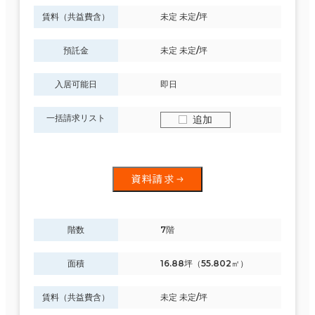
賃料（共益費含）
未定 未定/坪
預託金
未定 未定/坪
入居可能日
即日
一括請求リスト
追加
資料請求
階数
7階
面積
16.88坪（55.802㎡）
賃料（共益費含）
未定 未定/坪