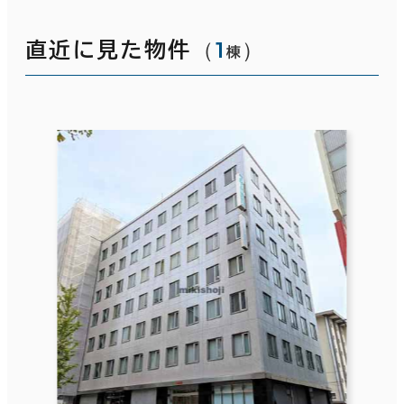
（
1
）
直近に見た物件
棟