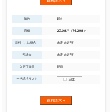
資料請求
階数
5階
面積
23.08坪（76.298㎡）
賃料（共益費含）
未定 未定/坪
預託金
未定 未定/坪
入居可能日
即日
一括請求リスト
追加
資料請求