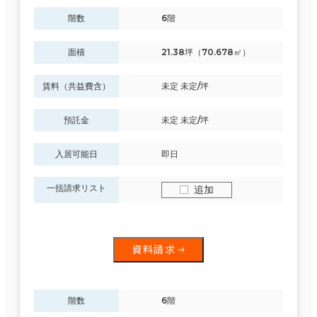
階数
6階
面積
21.38坪（70.678㎡）
賃料（共益費含）
未定 未定/坪
預託金
未定 未定/坪
入居可能日
即日
一括請求リスト
追加
資料請求
階数
6階