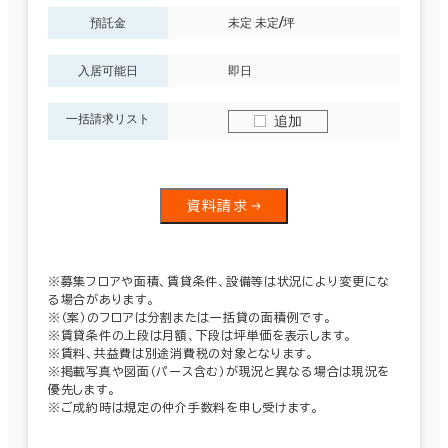
預託金
未定 未定/坪
入居可能日
即日
一括請求リスト
追加
資料請求
※募集フロアや面積、賃貸条件、設備等は状況により変更にな
る場合があります。
※（案）のフロアは分割または一括貸の面積例です。
※賃貸条件の上段は月額、下段は坪単価を表示します。
※賃料、共益費は別途消費税の対象となります。
※掲載写真や図面（パース含む）が現況と異なる場合は現況を
優先します。
※ご成約時は規定の仲介手数料を申し受けます。