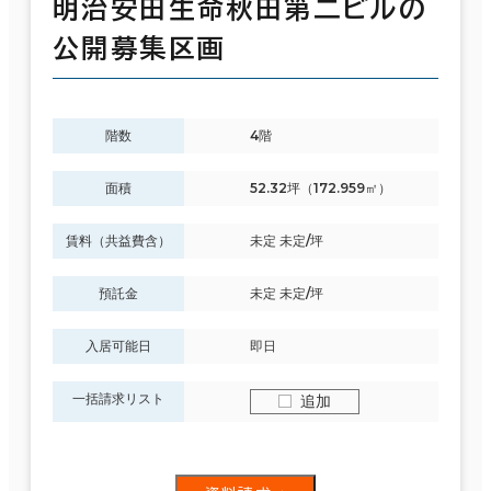
明治安田生命秋田第二ビルの
公開募集区画
階数
4階
面積
52.32坪（172.959㎡）
賃料（共益費含）
未定 未定/坪
預託金
未定 未定/坪
入居可能日
即日
一括請求リスト
追加