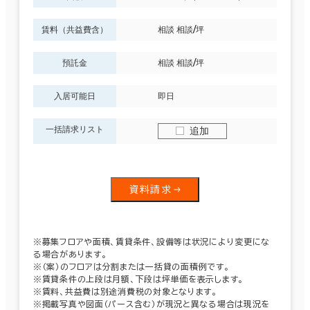
賃料（共益費含）
相談 相談/坪
預託金
相談 相談/坪
入居可能日
即日
一括請求リスト
追加
資料請求
※募集フロアや面積、賃貸条件、設備等は状況により変更にな
る場合があります。
※（案）のフロアは分割または一括貸の面積例です。
※賃貸条件の上段は月額、下段は坪単価を表示します。
※賃料、共益費は別途消費税の対象となります。
※掲載写真や図面（パース含む）が現況と異なる場合は現況を