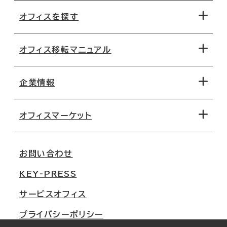
オフィスを探す
オフィス移転マニュアル
エリアから探す
地図から探す
企業情報
オフィス探しのためのチェックポイント
路線・駅から探す
移転コストシミュレーション
オフィスマーケット
会社概要
移転スケジュール
支店情報
オフィス移転Q&A
お問い合わせ
東京
三鬼商事が選ばれる理由
KEY-PRESS
大阪
一般事業主行動計画
サービスオフィス
名古屋
採用情報
プライバシーポリシー
札幌
ご契約者様の声