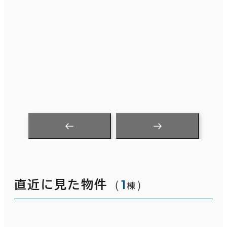
（
1
）
直近に見た物件
棟