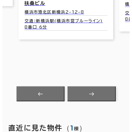
扶桑ビル
横
横浜市港北区新横浜2-12-8
交
8
交通：新横浜駅(横浜市営ブルーライン)
8番口 6分
（
1
）
直近に見た物件
棟