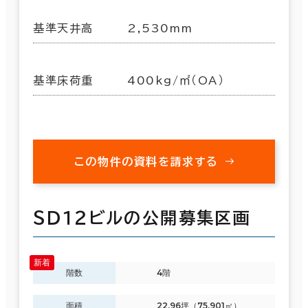
基準天井高
2,530mm
基準床荷重
400kg/㎡（OA）
この物件の資料を請求する
ＳＤ１２ビルの公開募集区画
階数
4階
面積
22.96坪（75.901㎡）