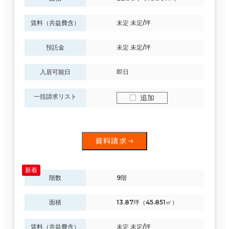
賃料（共益費含）
未定 未定/坪
預託金
未定 未定/坪
入居可能日
即日
一括請求リスト
追加
資料請求
階数
9階
面積
13.87坪（45.851㎡）
賃料（共益費含）
未定 未定/坪