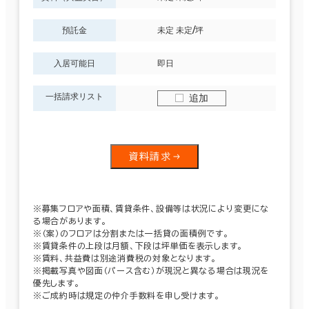
預託金
未定 未定/坪
入居可能日
即日
一括請求リスト
追加
資料請求
※募集フロアや面積、賃貸条件、設備等は状況により変更にな
る場合があります。
※（案）のフロアは分割または一括貸の面積例です。
※賃貸条件の上段は月額、下段は坪単価を表示します。
※賃料、共益費は別途消費税の対象となります。
※掲載写真や図面（パース含む）が現況と異なる場合は現況を
優先します。
※ご成約時は規定の仲介手数料を申し受けます。