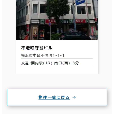
不老町守谷ビル
横浜市中区不老町1-1-1
交通：関内駅(JR) 南口(西) 3分
物件一覧に戻る