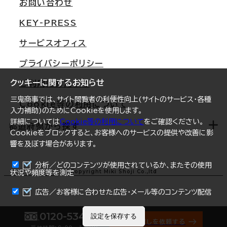
オフィス移転Q&A
お問い合わせ
東京
三鬼商事が選ばれる理由
KEY-PRESS
大阪
一般事業主行動計画
サービスオフィス
名古屋
採用情報
プライバシーポリシー
札幌
ご契約者様の声
クッキーに関するお知らせ
ご利用にあたって
仙台
三鬼商事では、サイト閲覧者の利便性向上(サイトのサービス・各種
Cookie等の利用について
横浜
入力補助)のためにCookieを使用します。
詳細については
Cookie等の利用について
をご確認ください。
福岡
都道府県から探す
Cookieをブロックすると、お客様へのサービスの提供や改善に影
響を及ぼす場合があります。
オフィスリポート
ログイン
分析／どのコンテンツが使用されているか、またその使用
北海道
Copyright Miki Shoji Co.,ltd
状況や頻度等を測定
まとめて資料請求
青森県
広告／お客様に合わせた広告・メール等のコンテンツ配信
岩手県
0120-534-011
設定を保存する
オフィス探しを依頼する