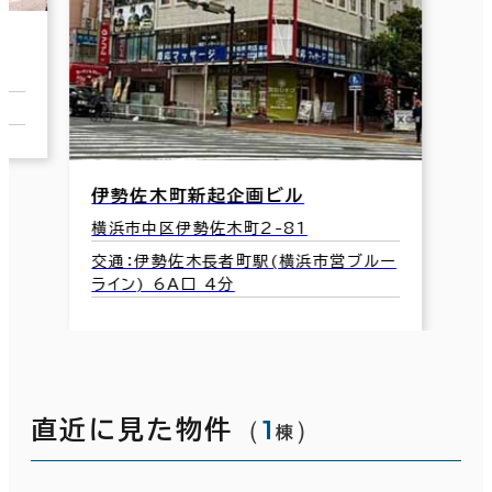
伊勢佐木町新起企画ビル
横浜市中区伊勢佐木町2-81
交通：伊勢佐木長者町駅(横浜市営ブルー
ライン) 6A口 4分
（
1
）
直近に見た物件
棟