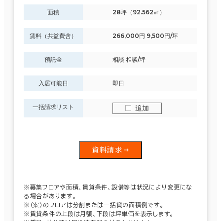
面積
28坪（92.562㎡）
賃料（共益費含）
266,000円 9,500円/坪
預託金
相談 相談/坪
入居可能日
即日
一括請求リスト
追加
資料請求
※募集フロアや面積、賃貸条件、設備等は状況により変更にな
る場合があります。
※（案）のフロアは分割または一括貸の面積例です。
※賃貸条件の上段は月額、下段は坪単価を表示します。