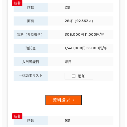
階数
2階
面積
28坪（92.562㎡）
賃料（共益費含）
308,000円 11,000円/坪
預託金
1,540,000円 55,000円/坪
入居可能日
即日
一括請求リスト
追加
資料請求
階数
6階