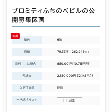
プロミティふちのべビルの公
開募集区画
階数
6階
面積
79.33坪（262.249㎡）
賃料（共益費含）
850,001円 10,715円/坪
預託金
2,550,000円 32,145円/坪
入居可能日
即日
一括請求リスト
追加