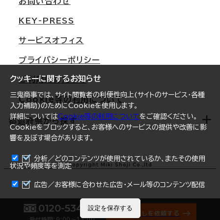
お問い合わせ
東京
三鬼商事が選ばれる理由
KEY-PRESS
大阪
一般事業主行動計画
サービスオフィス
名古屋
採用情報
プライバシーポリシー
札幌
ご契約者様の声
クッキーに関するお知らせ
ご利用にあたって
仙台
三鬼商事では、サイト閲覧者の利便性向上(サイトのサービス・各種
Cookie等の利用について
横浜
入力補助)のためにCookieを使用します。
詳細については
Cookie等の利用について
をご確認ください。
福岡
都道府県から探す
Cookieをブロックすると、お客様へのサービスの提供や改善に影
響を及ぼす場合があります。
オフィスリポート
ログイン
分析／どのコンテンツが使用されているか、またその使用
北海道
Copyright Miki Shoji Co.,ltd
状況や頻度等を測定
まとめて資料請求
青森県
広告／お客様に合わせた広告・メール等のコンテンツ配信
岩手県
0120-534-011
設定を保存する
オフィス探しを依頼する
受付時間：9:00〜17:00
宮城県