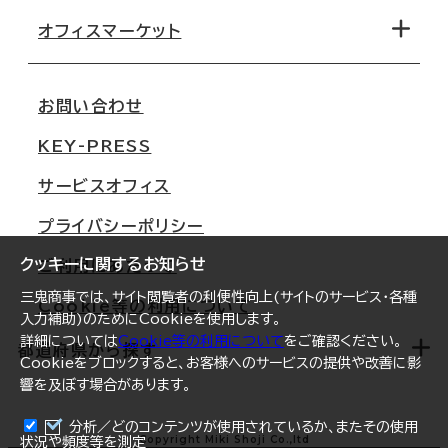
移転コストシミュレーション
オフィスマーケット
会社概要
移転スケジュール
支店情報
オフィス移転Q&A
お問い合わせ
東京
三鬼商事が選ばれる理由
KEY-PRESS
大阪
一般事業主行動計画
サービスオフィス
名古屋
採用情報
プライバシーポリシー
札幌
ご契約者様の声
クッキーに関するお知らせ
ご利用にあたって
仙台
三鬼商事では、サイト閲覧者の利便性向上(サイトのサービス・各種
Cookie等の利用について
横浜
入力補助)のためにCookieを使用します。
詳細については
Cookie等の利用について
をご確認ください。
福岡
都道府県から探す
Cookieをブロックすると、お客様へのサービスの提供や改善に影
響を及ぼす場合があります。
オフィスリポート
ログイン
分析／どのコンテンツが使用されているか、またその使用
北海道
Copyright Miki Shoji Co.,ltd
状況や頻度等を測定