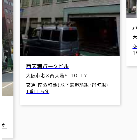
八
大
交
1
西天満パークビル
大阪市北区西天満5-10-17
交通：南森町駅(地下鉄堺筋線･谷町線)
1番口 5分
1分