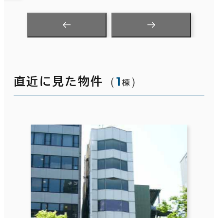
（
1
）
直近に見た物件
棟