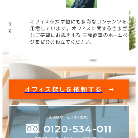
オフィスを探す他にも多彩なコンテンツをご
信頼の
用意しています。 オフィスに関するさまざま
 豊富
なご要望にお応えする 三鬼商事のホームペー
す。
ジをぜひお役立てください。
オフィス探しを依頼する
お客様サービス室（東京）
0120-534-011