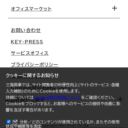
路線・駅から探す
移転コストシミュレーション
オフィスマーケット
会社概要
移転スケジュール
支店情報
オフィス移転Q&A
お問い合わせ
東京
三鬼商事が選ばれる理由
KEY-PRESS
大阪
一般事業主行動計画
サービスオフィス
名古屋
採用情報
プライバシーポリシー
札幌
ご契約者様の声
クッキーに関するお知らせ
ご利用にあたって
仙台
三鬼商事では、サイト閲覧者の利便性向上(サイトのサービス・各種
Cookie等の利用について
横浜
入力補助)のためにCookieを使用します。
詳細については
Cookie等の利用について
をご確認ください。
福岡
都道府県から探す
Cookieをブロックすると、お客様へのサービスの提供や改善に影
響を及ぼす場合があります。
オフィスリポート
ログイン
分析／どのコンテンツが使用されているか、またその使用
北海道
Copyright Miki Shoji Co.,ltd
状況や頻度等を測定