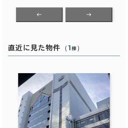
（
1
）
直近に見た物件
棟