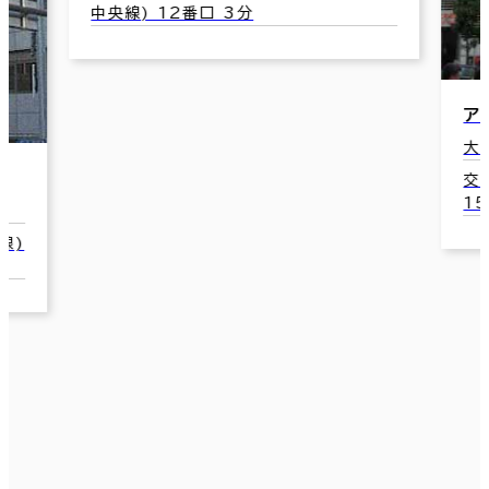
中央線) 12番口 3分
ア
大
交
1
線)