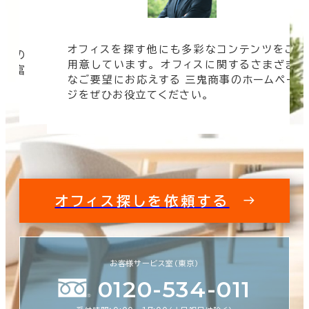
オフィスを探す他にも多彩なコンテンツをご
信頼の
用意しています。 オフィスに関するさまざま
 豊富
なご要望にお応えする 三鬼商事のホームペー
す。
ジをぜひお役立てください。
オフィス探しを依頼する
お客様サービス室（東京）
0120-534-011