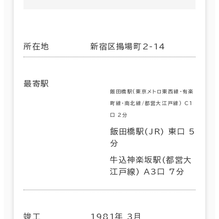
所在地
新宿区揚場町2-14
最寄駅
飯田橋駅(東京メトロ東西線･有楽
町線･南北線/都営大江戸線) C1
口 2分
飯田橋駅(JR) 東口 5
分
牛込神楽坂駅(都営大
江戸線) A3口 7分
竣工
1981年 3月