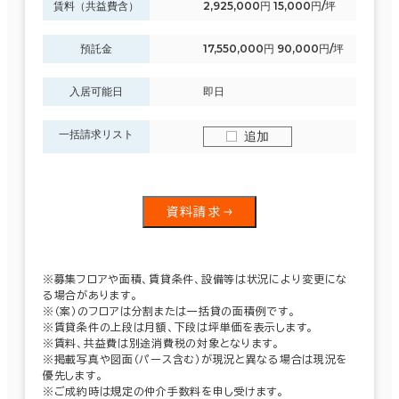
賃料（共益費含）
2,925,000円 15,000円/坪
預託金
17,550,000円 90,000円/坪
入居可能日
即日
一括請求リスト
追加
資料請求
※募集フロアや面積、賃貸条件、設備等は状況により変更にな
る場合があります。
※（案）のフロアは分割または一括貸の面積例です。
※賃貸条件の上段は月額、下段は坪単価を表示します。
※賃料、共益費は別途消費税の対象となります。
※掲載写真や図面（パース含む）が現況と異なる場合は現況を
優先します。
※ご成約時は規定の仲介手数料を申し受けます。