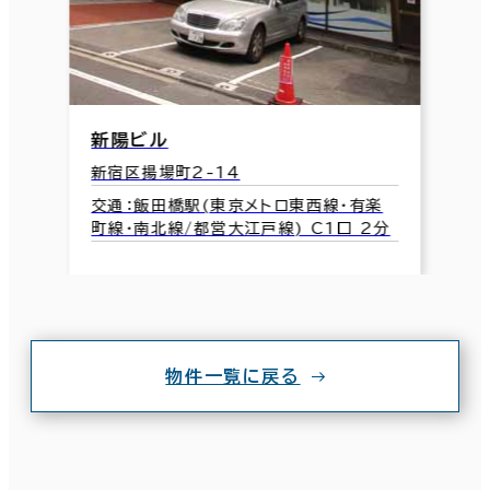
新陽ビル
新宿区揚場町2-14
交通：飯田橋駅(東京メトロ東西線･有楽
町線･南北線/都営大江戸線) C1口 2分
物件一覧に戻る