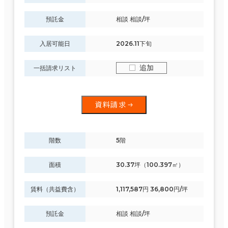
預託金
相談 相談/坪
入居可能日
2026.11下旬
追加
一括請求リスト
資料請求
階数
5階
面積
30.37坪（100.397㎡）
賃料（共益費含）
1,117,587円 36,800円/坪
預託金
相談 相談/坪