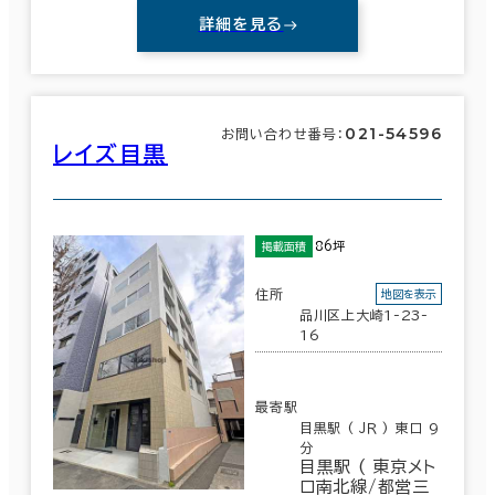
詳細を見る
021-54596
お問い合わせ番号：
レイズ目黒
86坪
掲載面積
住所
地図を表示
品川区上大崎1-23-
16
最寄駅
目黒駅 ( ＪＲ ) 東口 9
分
目黒駅 ( 東京メト
ロ南北線/都営三