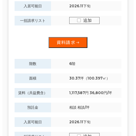
入居可能日
2026.11下旬
追加
一括請求リスト
資料請求
階数
6階
面積
30.37坪（100.397㎡）
賃料（共益費含）
1,117,587円 36,800円/坪
預託金
相談 相談/坪
入居可能日
2026.11下旬