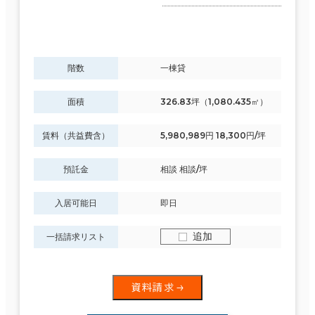
階数
一棟貸
面積
326.83坪（1,080.435㎡）
賃料（共益費含）
5,980,989円 18,300円/坪
預託金
相談 相談/坪
入居可能日
即日
追加
一括請求リスト
資料請求