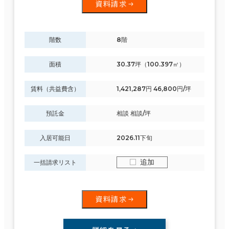
資料請求
階数
8階
面積
30.37坪（100.397㎡）
賃料（共益費含）
1,421,287円 46,800円/坪
預託金
相談 相談/坪
入居可能日
2026.11下旬
追加
一括請求リスト
資料請求