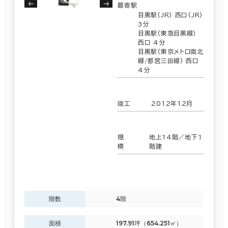
最寄駅
目黒駅(JR) 西口(JR)
3分
目黒駅(東急目黒線)
西口 4分
目黒駅(東京メトロ南北
線/都営三田線) 西口
4分
竣工
2012年12月
規
地上14階／地下1
模
階建
階数
4階
面積
197.91坪（654.251㎡）