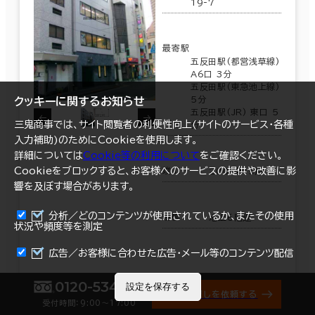
19-7
最寄駅
五反田駅(都営浅草線)
A6口 3分
五反田駅(東急池上線)
5分
クッキーに関するお知らせ
五反田駅(JR) 東口 5
三鬼商事では、サイト閲覧者の利便性向上(サイトのサービス・各種
分
入力補助)のためにCookieを使用します。
詳細については
Cookie等の利用について
をご確認ください。
Cookieをブロックすると、お客様へのサービスの提供や改善に影
竣工
2001年 5月
響を及ぼす場合があります。
分析／どのコンテンツが使用されているか、またその使用
規模
地上6階建
状況や頻度等を測定
まとめて資料請求
広告／お客様に合わせた広告・メール等のコンテンツ配信
0120-534-011
設定を保存する
階数
3階
オフィス探しを依頼する
受付時間：9:00〜17:00