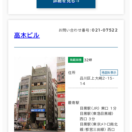
詳細を見る
021-07522
お問い合わせ番号：
高木ビル
32坪
掲載面積
住所
地図を表示
品川区上大崎2-15-
14
最寄駅
目黒駅(JR) 東口 1分
目黒駅(東急目黒線)
西口 3分
目黒駅(東京メトロ南北
線/都営三田線) 西口