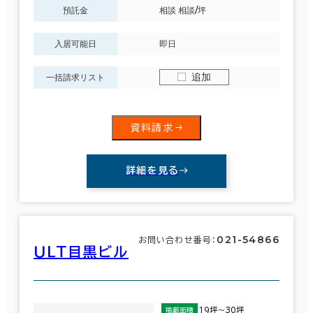
預託金
相談 相談/坪
入居可能日
即日
面積選択
坪数
人数
追加
一括請求リスト
～
複数フロアを含む
資料請求
詳細を見る
賃料選択（共益費含）
坪単価
月総額
021-54866
お問い合わせ番号：
ＵＬＴ目黒ビル
～
賃料非公開物件を含む
19坪～30坪
掲載面積