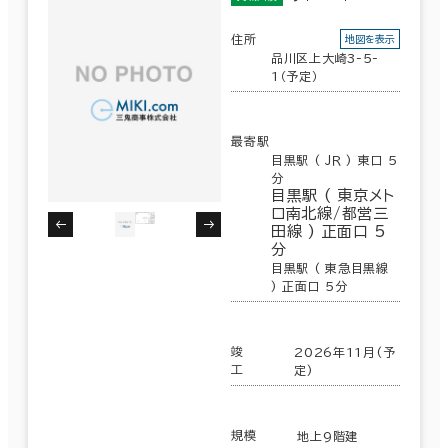
住所
地図を表示
駅徒歩
品川区上大崎3-5-
1（予定）
3分以内
5分以内
最寄駅
目黒駅 ( ＪＲ ) 東口 5
10分以内
分
目黒駅 ( 東京メト
ロ南北線/都営三
田線 ) 正面口 5
分
エリアを追加・変更する
目黒駅 ( 東急目黒線
) 正面口 5分
入居可能時期
東京都下
(161)
即入居可能
竣
2026年11月(予
東京23区
(3,866)
工
3か月以内
定)
該当数
302室
６か月以内
規模
地上9階建