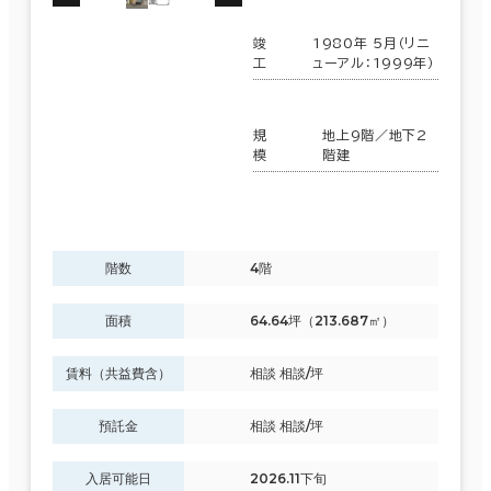
竣
1980年 5月（リニ
工
ューアル：1999年）
規
地上9階／地下2
模
階建
階数
4階
面積
64.64坪（213.687㎡）
賃料（共益費含）
相談 相談/坪
預託金
相談 相談/坪
入居可能日
2026.11下旬