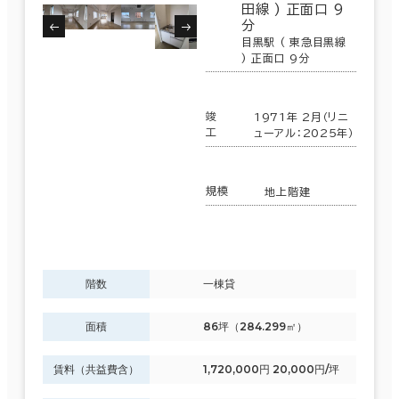
田線 ) 正面口 9
分
目黒駅 ( 東急目黒線
) 正面口 9分
竣
1971年 2月（リニ
工
ューアル：2025年）
規模
地上階建
階数
一棟貸
条件で絞り込む
面積
86坪（284.299㎡）
現在の条件
賃料（共益費含）
1,720,000円 20,000円/坪