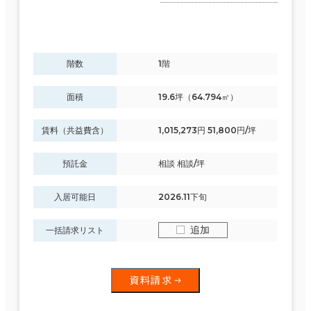
(104棟)
６か月以上
この条件で検索する
階数
1階
築年数
面積
19.6坪（64.794㎡）
建築中
1年以内
5年以内
10年以内
20年以内
30年以内
賃料（共益費含）
1,015,273円 51,800円/坪
預託金
相談 相談/坪
入居可能日
2026.11下旬
階数
追加
1階
2階以上
一括請求リスト
資料請求
その他