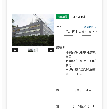
11坪～345坪
掲載面積
住所
地図を表示
品川区上大崎4-5-37
最寄駅
不動前駅(東急目黒線)
6分
目黒駅(JR) 西口(JR)
9分
五反田駅(都営浅草線)
A2口 10分
竣工
1989年 4月
規
地上5階／地下1