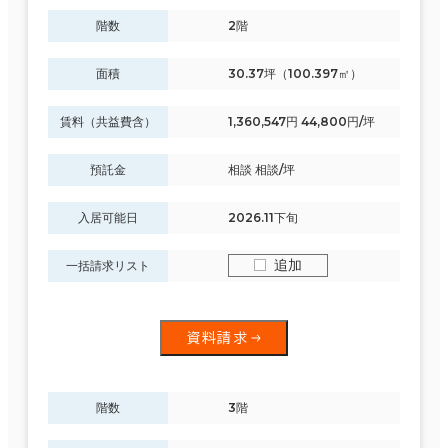
階数
2階
制震・免震構造
面積
30.37坪（100.397㎡）
駐車場設備あり
1フロア面積100坪以上
賃料（共益費含）
1,360,547円 44,800円/坪
預託金
相談 相談/坪
入居可能日
2026.11下旬
該当数
302室
追加
一括請求リスト
(104棟)
資料請求
階数
3階
この条件で検索する