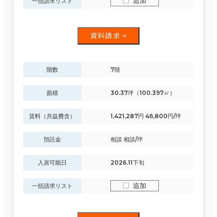
追加
一括請求リスト
資料請求
階数
7階
面積
30.37坪（100.397㎡）
賃料（共益費含）
1,421,287円 46,800円/坪
預託金
相談 相談/坪
入居可能日
2026.11下旬
追加
一括請求リスト