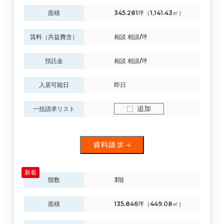
面積
345.281坪（1,141.43㎡）
賃料（共益費含）
相談 相談/坪
預託金
相談 相談/坪
入居可能日
即日
追加
一括請求リスト
資料請求
階数
3階
面積
135.846坪（449.08㎡）