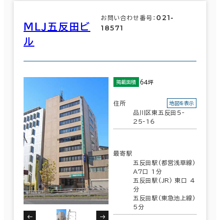
021-
お問い合わせ番号：
ＭＬＪ五反田ビ
18571
ル
64坪
掲載面積
住所
地図を表示
品川区東五反田5-
25-16
最寄駅
五反田駅(都営浅草線)
A7口 1分
五反田駅(JR) 東口 4
分
五反田駅(東急池上線)
5分