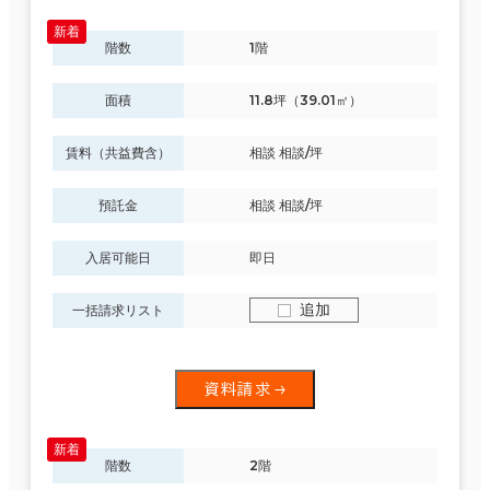
階数
1階
面積
11.8坪（39.01㎡）
賃料（共益費含）
相談 相談/坪
預託金
相談 相談/坪
入居可能日
即日
追加
一括請求リスト
資料請求
階数
2階