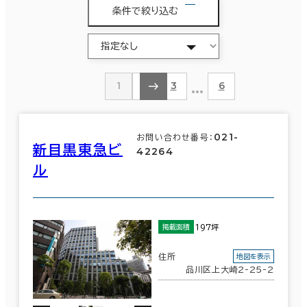
条件で絞り込む
…
1
2
3
6
021-
お問い合わせ番号：
新目黒東急ビ
42264
ル
197坪
掲載面積
住所
地図を表示
品川区上大崎2-25-2