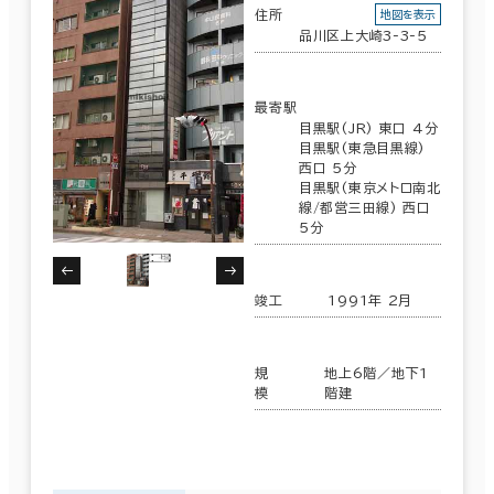
住所
地図を表示
品川区上大崎3-3-5
最寄駅
目黒駅(JR) 東口 4分
目黒駅(東急目黒線)
西口 5分
目黒駅(東京メトロ南北
線/都営三田線) 西口
5分
竣工
1991年 2月
規
地上6階／地下1
模
階建