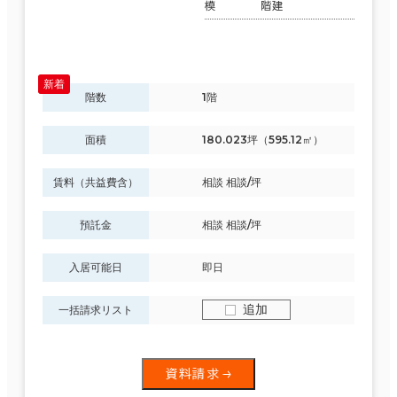
模
階建
階数
1階
面積
180.023坪（595.12㎡）
賃料（共益費含）
相談 相談/坪
預託金
相談 相談/坪
入居可能日
即日
追加
一括請求リスト
資料請求