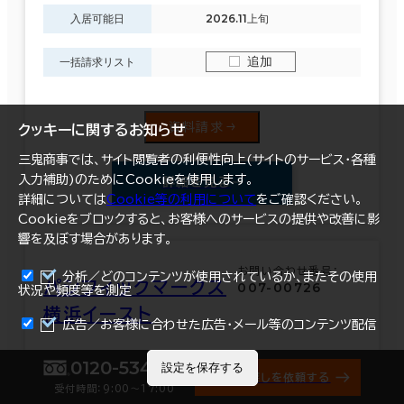
入居可能日
2026.11上旬
追加
一括請求リスト
資料請求
クッキーに関するお知らせ
三鬼商事では、サイト閲覧者の利便性向上(サイトのサービス・各種
入力補助)のためにCookieを使用します。
詳細を見る
詳細については
Cookie等の利用について
をご確認ください。
Cookieをブロックすると、お客様へのサービスの提供や改善に影
響を及ぼす場合があります。
お問い合わせ番号：
分析／どのコンテンツが使用されているか、またその使用
パシフィックマークス
007-00726
状況や頻度等を測定
横浜イースト
まとめて資料請求
広告／お客様に合わせた広告・メール等のコンテンツ配信
0120-534-011
設定を保存する
オフィス探しを依頼する
受付時間：9:00〜17:00
17坪～111坪
掲載面積