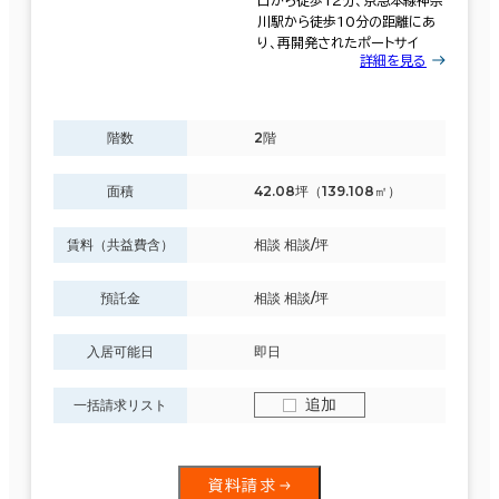
口から徒歩12分、京急本線神奈
川駅から徒歩10分の距離にあ
り、再開発されたポートサイ
詳細を見る
階数
2階
面積
42.08坪（139.108㎡）
賃料（共益費含）
相談 相談/坪
預託金
相談 相談/坪
入居可能日
即日
追加
一括請求リスト
資料請求