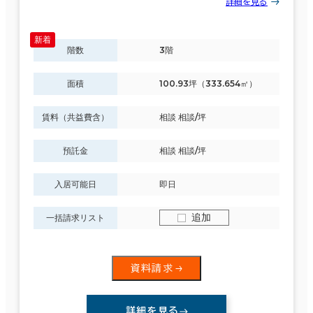
詳細を見る
階数
3階
面積
100.93坪（333.654㎡）
賃料（共益費含）
相談 相談/坪
預託金
相談 相談/坪
入居可能日
即日
追加
一括請求リスト
資料請求
詳細を見る