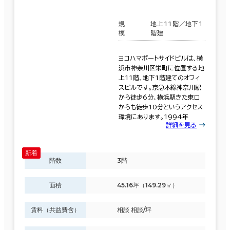
制震・免震構造
規
地上11階／地下1
模
階建
駐車場設備あり
1フロア面積100坪以上
ヨコハマポートサイドビルは、横
浜市神奈川区栄町に位置する地
上11階、地下1階建てのオフィ
スビルです。京急本線神奈川駅
から徒歩6分、横浜駅きた東口
からも徒歩10分というアクセス
該当数
環境にあります。1994年
詳細を見る
105室
(33
階数
3階
棟)
面積
45.16坪（149.29㎡）
賃料（共益費含）
相談 相談/坪
この条件で検索する