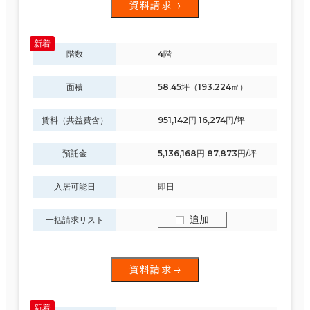
資料請求
階数
4階
面積
58.45坪（193.224㎡）
賃料（共益費含）
951,142円 16,274円/坪
預託金
5,136,168円 87,873円/坪
入居可能日
即日
追加
一括請求リスト
資料請求