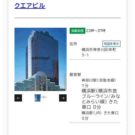
クエアビル
23坪～37坪
掲載面積
住所
地図を表示
横浜市神奈川区栄町
5-1
最寄駅
神奈川駅(京急本線)
7分
横浜駅(横浜市営
ブルーライン/みな
とみらい線) きた
東口 8分
横浜駅(JR) きた東口
8分