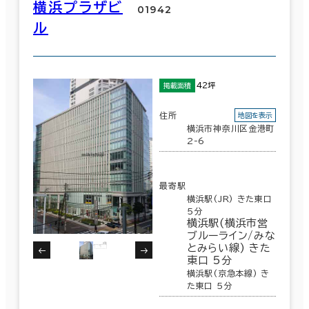
横浜プラザビ
01942
ル
42坪
掲載面積
住所
地図を表示
横浜市神奈川区金港町
2-6
最寄駅
横浜駅(JR) きた東口
5分
横浜駅(横浜市営
条件で絞り込む
ブルーライン/みな
とみらい線) きた
東口 5分
横浜駅(京急本線) き
現在の条件
た東口 5分