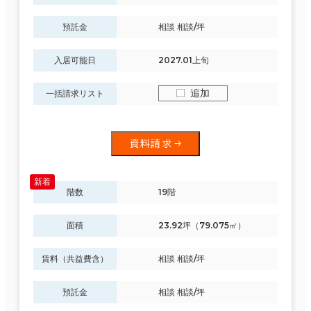
預託金
相談 相談/坪
入居可能日
2027.01上旬
追加
一括請求リスト
資料請求
階数
19階
面積
23.92坪（79.075㎡）
賃料（共益費含）
相談 相談/坪
預託金
相談 相談/坪