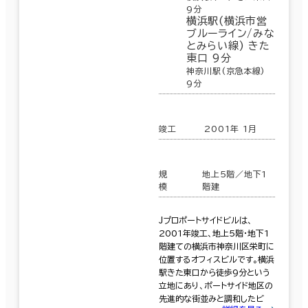
9分
横浜駅(横浜市営
ブルーライン/みな
とみらい線) きた
東口 9分
神奈川駅(京急本線)
9分
竣工
2001年 1月
規
地上5階／地下1
模
階建
Ｊプロポートサイドビルは、
2001年竣工、地上5階・地下1
階建ての横浜市神奈川区栄町に
位置するオフィスビルです。横浜
駅きた東口から徒歩9分という
立地にあり、ポートサイド地区の
先進的な街並みと調和したビ