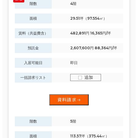
階数
4階
面積
29.51坪（97.554㎡）
賃料（共益費含）
482,891円 16,365円/坪
預託金
2,607,600円 88,364円/坪
入居可能日
即日
追加
一括請求リスト
資料請求
階数
5階
面積
113.57坪（375.44㎡）