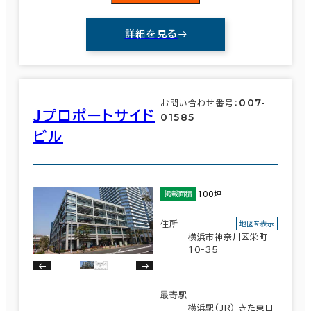
詳細を見る
007-
お問い合わせ番号：
Ｊプロポートサイド
01585
ビル
100坪
掲載面積
住所
地図を表示
横浜市神奈川区栄町
10-35
最寄駅
横浜駅(JR) きた東口