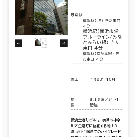
最寄駅
横浜駅(JR) きた東口
4分
横浜駅(横浜市営
ブルーライン/みな
とみらい線) きた
東口 4分
横浜駅(京急本線) き
た東口 4分
竣工
1983年10月
規
地上8階／地下1
模
階建
横浜金港町ビルは、横浜市神奈
川区金港町に位置する地上8
階、地下1階建てのハイグレード