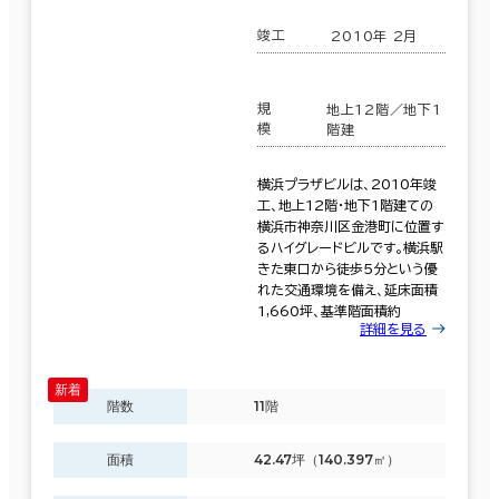
竣工
2010年 2月
面積選択
坪数
人数
規
地上12階／地下1
模
階建
～
横浜プラザビルは、2010年竣
複数フロアを含む
工、地上12階・地下1階建ての
横浜市神奈川区金港町に位置す
るハイグレードビルです。横浜駅
きた東口から徒歩5分という優
れた交通環境を備え、延床面積
1,660坪、基準階面積約
賃料選択（共益費含）
詳細を見る
坪単価
月総額
～
階数
11階
賃料非公開物件を含む
面積
42.47坪（140.397㎡）
エリアを追加・変更する