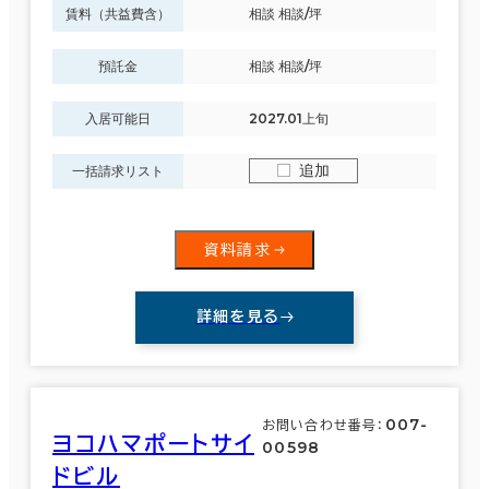
賃料（共益費含）
相談 相談/坪
横浜市
(763)
駅徒歩
預託金
相談 相談/坪
3分以内
中区
(249)
入居可能日
2027.01上旬
5分以内
港南区
(11)
追加
一括請求リスト
10分以内
鶴見区
(7)
資料請求
西区
(193)
入居可能時期
詳細を見る
南区
(1)
即入居可能
港北区
(114)
3か月以内
007-
お問い合わせ番号：
ヨコハマポートサイ
６か月以内
00598
神奈川区
(105)
ドビル