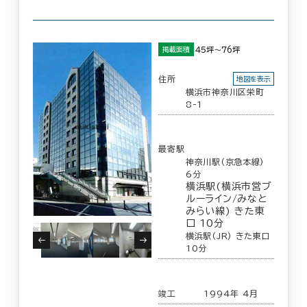
６か月以上
泉区
(0)
45坪～76坪
掲載面積
横浜市他の区
(69)
築年数
住所
地図を表示
横浜市神奈川区栄町
保土ヶ谷区
(14)
建築中
1年以内
5年以内
8-1
10年以内
20年以内
30年以内
瀬谷区
(0)
最寄駅
105室
神奈川駅(京急本線)
6分
(33棟)
横浜駅(横浜市営ブ
該当数
階数
ルーライン/みなと
みらい線) きた東
1階
2階以上
口 10分
この条件で検索する
横浜駅(JR) きた東口
10分
竣工
1994年 4月
その他