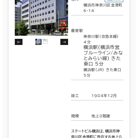
横浜市神奈川区金港町
6-14
最寄駅
神奈川駅(京急本線)
4分
横浜駅(横浜市営
ブルーライン/みな
とみらい線) きた
東口 5分
横浜駅(JR) きた東口
5分
竣工
1984年12月
規模
地上8階建
ステートビル横浜は、横浜市神
奈川区金港町に所在する地上8