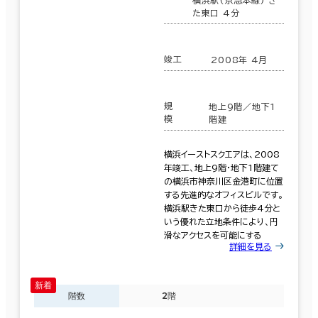
た東口 4分
竣工
2008年 4月
規
地上9階／地下1
模
階建
横浜イーストスクエアは、2008
年竣工、地上9階・地下1階建て
の横浜市神奈川区金港町に位置
する先進的なオフィスビルです。
横浜駅きた東口から徒歩4分と
いう優れた立地条件により、円
滑なアクセスを可能にする
詳細を見る
階数
2階