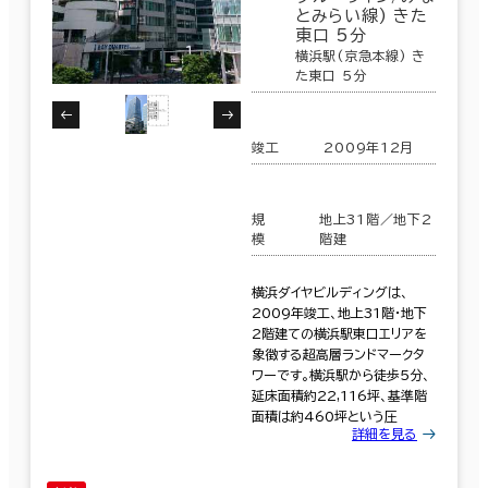
とみらい線) きた
東口 5分
横浜駅(京急本線) き
た東口 5分
竣工
2009年12月
規
地上31階／地下2
模
階建
横浜ダイヤビルディングは、
2009年竣工、地上31階・地下
2階建ての横浜駅東口エリアを
象徴する超高層ランドマークタ
ワーです。横浜駅から徒歩5分、
延床面積約22,116坪、基準階
面積は約460坪という圧
詳細を見る