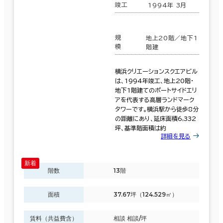
竣工
1994年 3月
規
地上20階／地下1
模
階建
横浜クリエーションスクエアビル
は、1994年竣工、地上20階・
地下1階建てのポートサイドエリ
アを代表する高層ランドマーク
タワーです。横浜駅から徒歩8分
の距離にあり、延床面積6,332
坪、基準階面積は約
詳細を見る
階数
13階
面積
37.67坪（124.529㎡）
賃料（共益費含）
相談 相談/坪