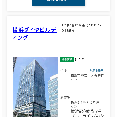
007-
お問い合わせ番号：
横浜ダイヤビルデ
01854
ィング
249坪
掲載面積
住所
地図を表示
横浜市神奈川区金港町
1-7
最寄駅
横浜駅(JR) きた東口
5分
横浜駅(横浜市営
ブルーライン/みな