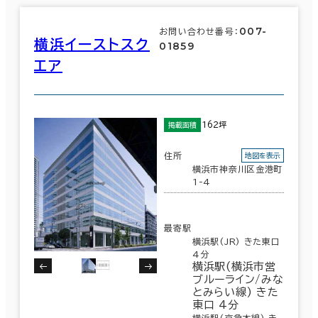
007-
お問い合わせ番号：
横浜イーストスク
01859
エア
162坪
掲載面積
住所
地図を表示
横浜市神奈川区金港町
1-4
最寄駅
横浜駅(JR) きた東口
4分
横浜駅(横浜市営
ブルーライン/みな
とみらい線) きた
東口 4分
横浜駅(京急本線) き