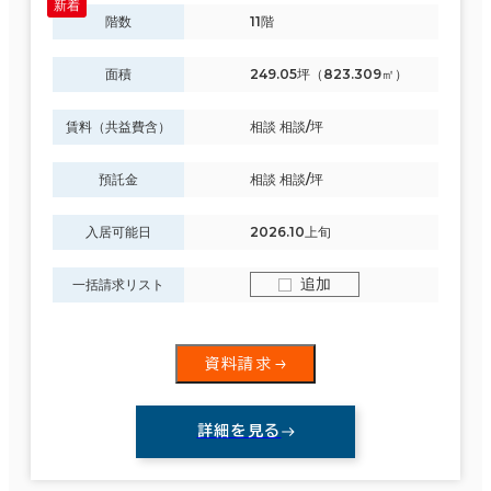
階数
11階
面積
249.05坪（823.309㎡）
賃料（共益費含）
相談 相談/坪
預託金
相談 相談/坪
入居可能日
2026.10上旬
追加
一括請求リスト
資料請求
詳細を見る