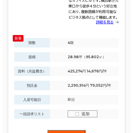
なオフィスビルです。横浜駅きた
東口から徒歩4分という好立地
にあり、複数路線が利用可能な
ビジネス拠点として機能します。
詳細を見る
階数
4階
面積
28.98坪（95.802㎡）
賃料（共益費含）
425,274円 14,676円/坪
預託金
2,290,914円 79,052円/坪
入居可能日
即日
追加
一括請求リスト