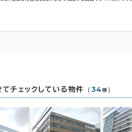
（
34
）
せてチェックしている物件
棟