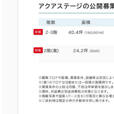
アクアステージの公開募
階数
面積
2-3階
48.4坪
（160.001㎡）
2階(案)
24.2坪
（80㎡）
※募集フロアや面積、賃貸条件、設備等は状況によ
※（案）のフロアは分割または一括貸の面積例です。
※賃貸条件の上段は月額、下段は坪単価を表示しま
※賃料、共益費は別途消費税の対象となります。
※掲載写真や図面（パース含む）が現況と異なる場
※ご成約時は規定の仲介手数料を申し受けます。