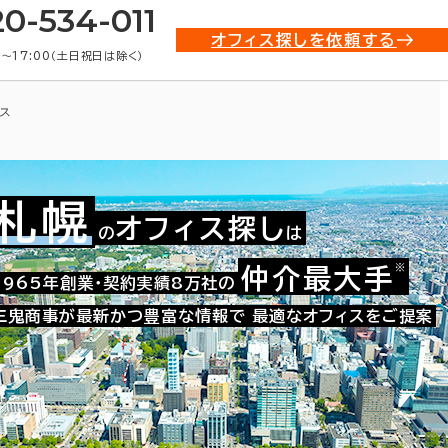
20-534-011
オフィス探しを依頼する
0〜17:00（土日祝日は除く）
ス
札幌
オフィス探し
の
は
※
仲介最大手
001-00642
1965年創業・契約実績8万社の
お問い合わせ番号：
三鬼商事が最新かつ豊富な情報で
最適なオフィスをご提案