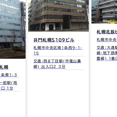
札幌北辰ビル
札幌市中央区南１条西6-11
９ビル
交通：大通駅(地下鉄南北
条西9-1-
線･地下鉄東西線･地下鉄東
豊線) 1番口 2分
(市電山鼻
分
第３サン
札幌市中央
6
交通：西８
線) 出入口