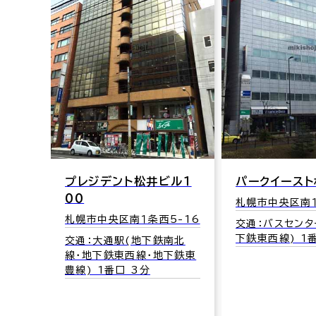
井門札幌Ｓ１０
札幌市中央区南１
15
交通：西８丁目駅
線) 出入口2 3
ル１
パークイースト札幌
札幌市中央区南１条東1-3
5-16
交通：バスセンター前駅(地
下鉄東西線) 1番口 1分
南北
下鉄東