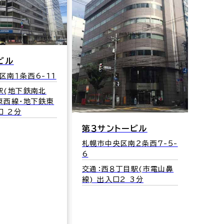
札幌ＫＳビル
札幌市中央区南９条西3-
トービル
住友
10-96
ビル
区南２条西7-5-
交通：中島公園駅(地下鉄南
札幌
北線) 1番口 2分
丁目駅(市電山鼻
交通
2 3分
線) 