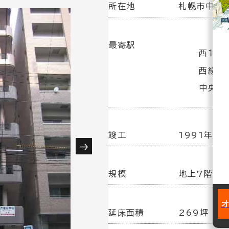
所在地
札幌市中央区
最寄駅
西１５
西線６
中央区
竣工
1991年 4
規模
地上7階建
延床面積
269坪