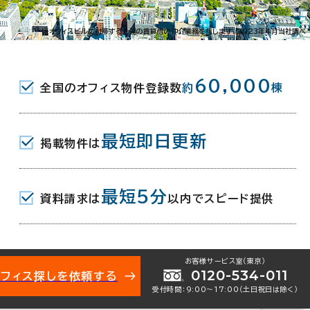
南３条西13-320-13
※オフィスビルに付帯する一連の賃貸借の仲介業務を指します。2023年4月当社調べ
丁目駅(市電山鼻線) 6分
60,000
全国のオフィス物件登録数
約
棟
条駅(市電山鼻線) 出入口 8分
役所前駅(市電山鼻線) 8分
最短即日更新
掲載物件は
月
最短5分
資料請求は
以内でスピード提供
お客様サービス室（東京）
0120-534-011
オフィス探しを依頼する
受付時間：9:00〜17:00（土日祝日は除く）