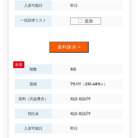
入居可能日
即日
一括請求リスト
追加
資料請求
階数
6階
面積
79.1坪（261.489㎡）
賃料（共益費含）
相談 相談/坪
預託金
相談 相談/坪
入居可能日
即日