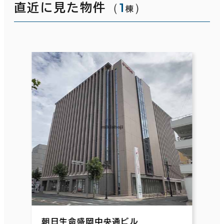
（
1
）
直近に見た物件
棟
朝日生命盛岡中央通ビル