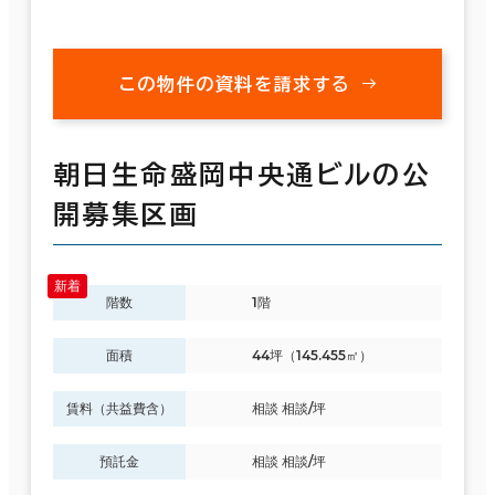
この物件の資料を請求する
朝日生命盛岡中央通ビルの公
開募集区画
階数
1階
面積
44坪（145.455㎡）
賃料（共益費含）
相談 相談/坪
預託金
相談 相談/坪