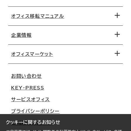
オフィス移転マニュアル
エリアから探す
地図から探す
企業情報
オフィス探しのためのチェックポイント
路線・駅から探す
移転コストシミュレーション
オフィスマーケット
会社概要
移転スケジュール
支店情報
オフィス移転Q&A
お問い合わせ
東京
三鬼商事が選ばれる理由
KEY-PRESS
大阪
一般事業主行動計画
サービスオフィス
名古屋
採用情報
プライバシーポリシー
札幌
ご契約者様の声
クッキーに関するお知らせ
ご利用にあたって
仙台