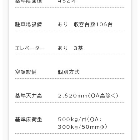
基準階面積
452坪
駐車場設備
あり 収容台数106台
エレベーター
あり 3基
空調設備
個別方式
基準天井高
2,620mm(ＯＡ高除く)
基準床荷重
500kg/㎡（ＯＡ：
300kg/50mmΦ）