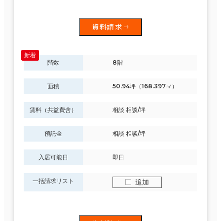
資料請求
階数
8階
面積
50.94坪（168.397㎡）
賃料（共益費含）
相談 相談/坪
預託金
相談 相談/坪
入居可能日
即日
一括請求リスト
追加