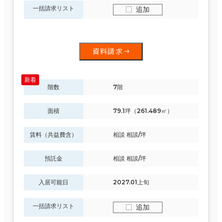
一括請求リスト
追加
資料請求
階数
7階
面積
79.1坪（261.489㎡）
賃料（共益費含）
相談 相談/坪
預託金
相談 相談/坪
入居可能日
2027.01上旬
一括請求リスト
追加