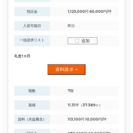
預託金
1,125,000円 60,000円/坪
入居可能日
即日
一括請求リスト
追加
礼金1ヵ月
資料請求
階数
7階
面積
11.31坪（37.389㎡）
賃料（共益費含）
113,100円 10,000円/坪