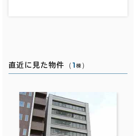
（
1
）
直近に見た物件
棟