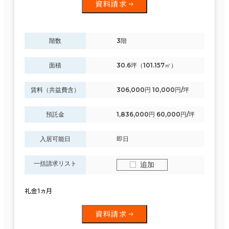
資料請求
階数
3階
面積
30.6坪（101.157㎡）
賃料（共益費含）
306,000円 10,000円/坪
預託金
1,836,000円 60,000円/坪
入居可能日
即日
一括請求リスト
追加
礼金1ヵ月
資料請求