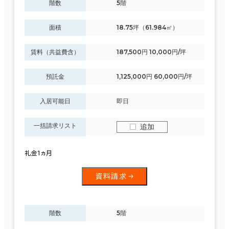
階数
5階
面積
18.75坪（61.984㎡）
賃料（共益費含）
187,500円 10,000円/坪
預託金
1,125,000円 60,000円/坪
入居可能日
即日
一括請求リスト
追加
礼金1ヵ月
資料請求
階数
5階