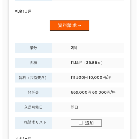
礼金1ヵ月
資料請求
階数
2階
面積
11.15坪（36.86㎡）
賃料（共益費含）
111,500円 10,000円/坪
預託金
669,000円 60,000円/坪
入居可能日
即日
一括請求リスト
追加
礼金1ヵ月