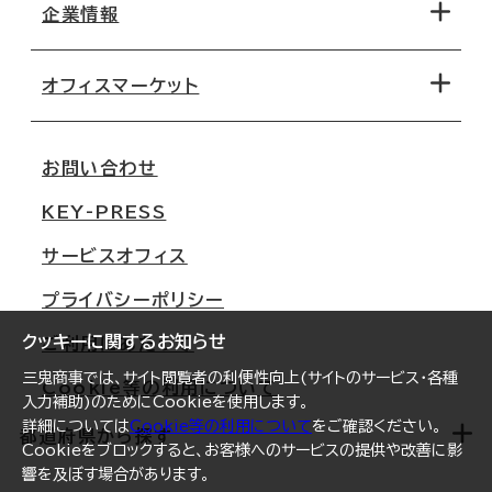
地図から探す
企業情報
オフィス探しのためのチェックポイント
路線・駅から探す
移転コストシミュレーション
オフィスマーケット
会社概要
移転スケジュール
支店情報
オフィス移転Q&A
お問い合わせ
東京
三鬼商事が選ばれる理由
KEY-PRESS
大阪
一般事業主行動計画
サービスオフィス
名古屋
採用情報
プライバシーポリシー
札幌
ご契約者様の声
クッキーに関するお知らせ
ご利用にあたって
仙台
三鬼商事では、サイト閲覧者の利便性向上(サイトのサービス・各種
Cookie等の利用について
横浜
入力補助)のためにCookieを使用します。
詳細については
Cookie等の利用について
をご確認ください。
福岡
都道府県から探す
Cookieをブロックすると、お客様へのサービスの提供や改善に影
響を及ぼす場合があります。
オフィスリポート