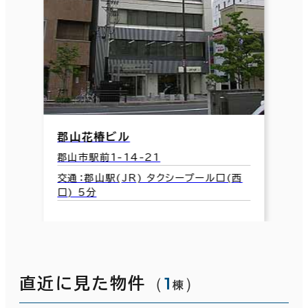
郡山花椿ビル
郡山市駅前1-14-21
交通：郡山駅(JR) タクシープール口(西
口) 5分
（
1
）
直近に見た物件
棟