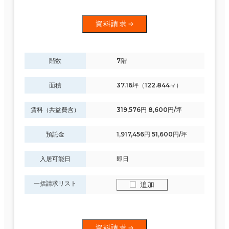
資料請求
階数
7階
面積
37.16坪（122.844㎡）
賃料（共益費含）
319,576円 8,600円/坪
預託金
1,917,456円 51,600円/坪
入居可能日
即日
一括請求リスト
追加
資料請求