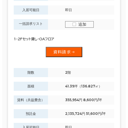
入居可能日
即日
一括請求リスト
追加
1-2Fセット貸し・OAフロア
資料請求
階数
2階
面積
41.39坪（136.827㎡）
賃料（共益費含）
355,954円 8,600円/坪
預託金
2,135,724円 51,600円/坪
入居可能日
即日