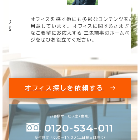
オフィスを探す他にも多彩なコンテンツをご
信頼の
用意しています。 オフィスに関するさまざま
 豊富
なご要望にお応えする 三鬼商事のホームペー
す。
ジをぜひお役立てください。
オフィス探しを依頼する
お客様サービス室（東京）
0120-534-011
受付時間：9:00〜17:00（土日祝日は除く）