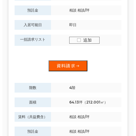
預託金
相談 相談/坪
入居可能日
即日
一括請求リスト
追加
資料請求
階数
4階
面積
64.13坪（212.001㎡）
賃料（共益費含）
相談 相談/坪
預託金
相談 相談/坪