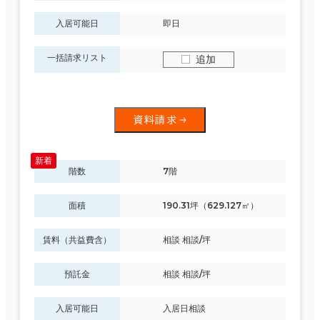
入居可能日
即日
一括請求リスト
追加
資料請求
階数
7階
面積
190.31坪（629.127㎡）
賃料（共益費含）
相談 相談/坪
預託金
相談 相談/坪
入居可能日
入居日相談