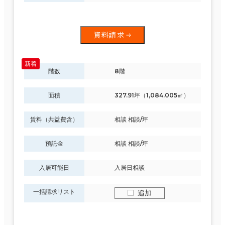
資料請求
階数
8階
面積
327.91坪（1,084.005㎡）
賃料（共益費含）
相談 相談/坪
預託金
相談 相談/坪
入居可能日
入居日相談
一括請求リスト
追加