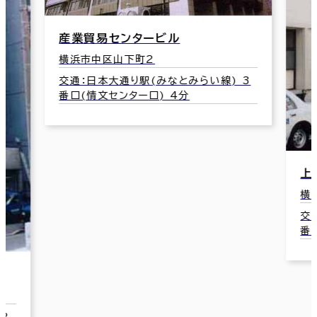
3
横
横
交
上田ビル
分
横浜市中区山下町25-1
交通：元町・中華街駅(みなとみらい線) 1
番口(山下公園口) 4分