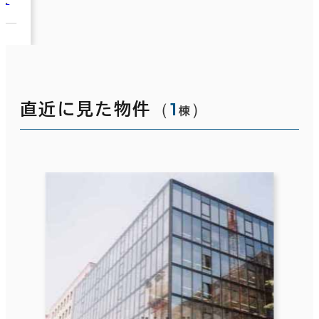
（
1
）
直近に見た物件
棟