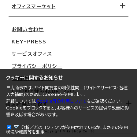
移転コストシミュレーション
オフィスマーケット
会社概要
移転スケジュール
支店情報
オフィス移転Q&A
お問い合わせ
東京
三鬼商事が選ばれる理由
KEY-PRESS
大阪
一般事業主行動計画
サービスオフィス
名古屋
採用情報
プライバシーポリシー
札幌
ご契約者様の声
クッキーに関するお知らせ
ご利用にあたって
仙台
三鬼商事では、サイト閲覧者の利便性向上(サイトのサービス・各種
Cookie等の利用について
横浜
入力補助)のためにCookieを使用します。
詳細については
Cookie等の利用について
をご確認ください。
福岡
都道府県から探す
Cookieをブロックすると、お客様へのサービスの提供や改善に影
響を及ぼす場合があります。
オフィスリポート
ログイン
分析／どのコンテンツが使用されているか、またその使用
北海道
Copyright Miki Shoji Co.,ltd
状況や頻度等を測定