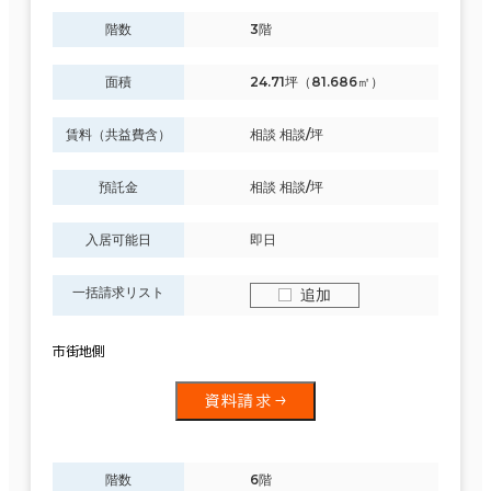
階数
3階
面積
24.71坪（81.686㎡）
賃料（共益費含）
相談 相談/坪
預託金
相談 相談/坪
入居可能日
即日
一括請求リスト
追加
市街地側
資料請求
階数
6階