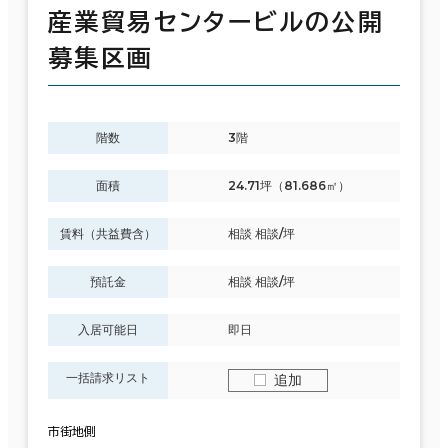
産業貿易センタービルの公開
募集区画
階数
3階
面積
24.71坪（81.686㎡）
賃料（共益費含）
相談 相談/坪
預託金
相談 相談/坪
入居可能日
即日
一括請求リスト
追加
市街地側