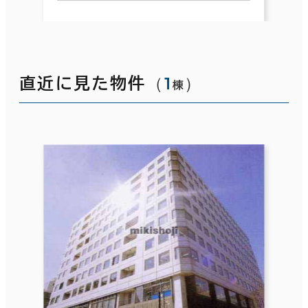
（
1
）
直近に見た物件
棟