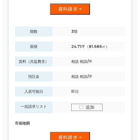
資料請求
階数
3階
面積
24.71坪（81.686㎡）
賃料（共益費含）
相談 相談/坪
預託金
相談 相談/坪
入居可能日
即日
一括請求リスト
追加
市街地側
資料請求