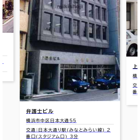
1
上
横
交
番
弁護士ビル
横浜市中区日本大通55
交通：日本大通り駅(みなとみらい線) 2
番口(スタジアム口) 3分