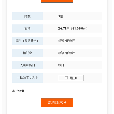
階数
3階
面積
24.71坪（81.686㎡）
賃料（共益費含）
相談 相談/坪
預託金
相談 相談/坪
入居可能日
即日
一括請求リスト
追加
市街地側
資料請求