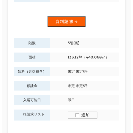
資料請求
階数
5階(案)
面積
133.12坪（440.068㎡）
賃料（共益費含）
未定 未定/坪
預託金
未定 未定/坪
入居可能日
即日
一括請求リスト
追加