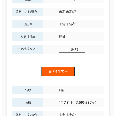
賃料（共益費含）
未定 未定/坪
預託金
未定 未定/坪
入居可能日
即日
一括請求リスト
追加
資料請求
階数
6階
面積
1,117.91坪（3,695.587㎡）
賃料（共益費含）
未定 未定/坪