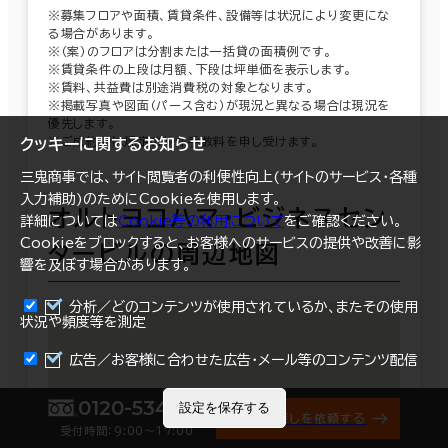
※募集フロアや面積、賃貸条件、設備等は状況により変更にな
る場合があります。
※（案）のフロアは分割または一括貸の面積例です。
※賃貸条件の上段は月額、下段は坪単価を表示します。
※賃料、共益費は別途消費税の対象となります。
※掲載写真や図面（パース含む）が現況と異なる場合は現況を
優先します。
※ご成約時は規定の仲介手数料を申し受けます。
クッキーに関するお知らせ
三鬼商事では、サイト閲覧者の利便性向上(サイトのサービス・各種
入力補助)のためにCookieを使用します。
オルトヨコハマ・ビジネスセン
詳細については
Cookie等の利用について
をご確認ください。
Cookieをブロックすると、お客様へのサービスの提供や改善に影
タービルの周辺地図
響を及ぼす場合があります。
分析／どのコンテンツが使用されているか、またその使用
状況や頻度等を測定
まとめて資料請求
広告／お客様に合わせた広告・メール等のコンテンツ配信
0120-534-011
設定を保存する
オフィス探しを依頼する
受付時間：9:00〜17:00