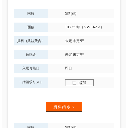
階数
5階(案)
面積
102.59坪（339.142㎡）
賃料（共益費含）
未定 未定/坪
預託金
未定 未定/坪
入居可能日
即日
一括請求リスト
追加
資料請求
階数
5階(案)