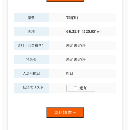
階数
7階(案)
面積
68.35坪（225.951㎡）
賃料（共益費含）
未定 未定/坪
預託金
未定 未定/坪
入居可能日
即日
一括請求リスト
追加
資料請求