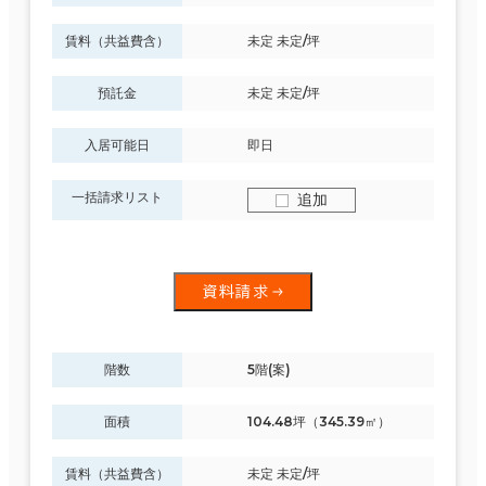
賃料（共益費含）
未定 未定/坪
預託金
未定 未定/坪
入居可能日
即日
一括請求リスト
追加
資料請求
階数
5階(案)
面積
104.48坪（345.39㎡）
賃料（共益費含）
未定 未定/坪