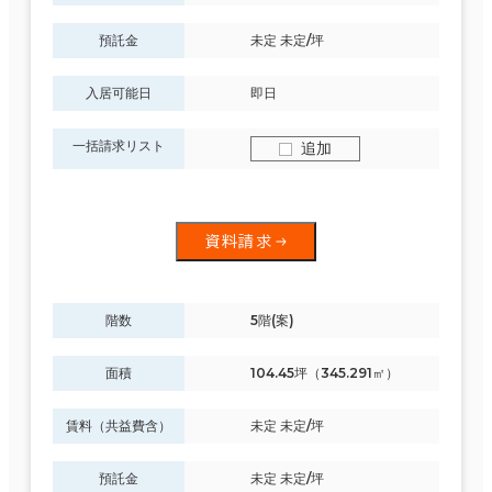
預託金
未定 未定/坪
入居可能日
即日
一括請求リスト
追加
資料請求
階数
5階(案)
面積
104.45坪（345.291㎡）
賃料（共益費含）
未定 未定/坪
預託金
未定 未定/坪