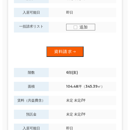
入居可能日
即日
一括請求リスト
追加
資料請求
階数
6階(案)
面積
104.48坪（345.39㎡）
賃料（共益費含）
未定 未定/坪
預託金
未定 未定/坪
入居可能日
即日