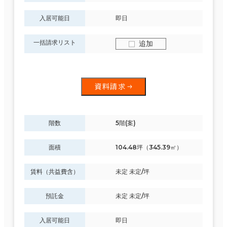
入居可能日
即日
一括請求リスト
追加
資料請求
階数
5階(案)
面積
104.48坪（345.39㎡）
賃料（共益費含）
未定 未定/坪
預託金
未定 未定/坪
入居可能日
即日