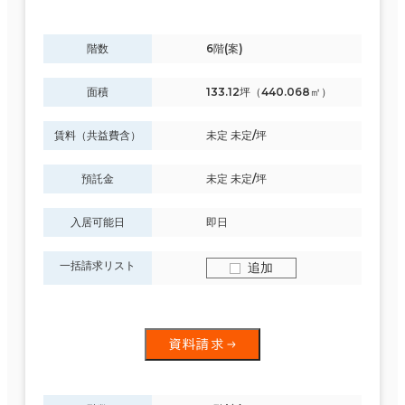
階数
6階(案)
面積
133.12坪（440.068㎡）
賃料（共益費含）
未定 未定/坪
預託金
未定 未定/坪
入居可能日
即日
一括請求リスト
追加
資料請求