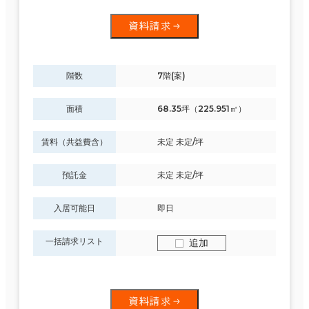
資料請求
階数
7階(案)
面積
68.35坪（225.951㎡）
賃料（共益費含）
未定 未定/坪
預託金
未定 未定/坪
入居可能日
即日
一括請求リスト
追加
資料請求