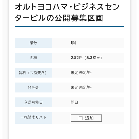
オルトヨコハマ・ビジネスセン
タービルの公開募集区画
階数
1階
面積
2.52坪（8.331㎡）
賃料（共益費含）
未定 未定/坪
預託金
未定 未定/坪
入居可能日
即日
一括請求リスト
追加