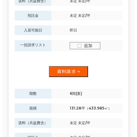
賃料（共益費含）
未定 未定/坪
預託金
未定 未定/坪
入居可能日
即日
一括請求リスト
追加
資料請求
階数
6階(案)
面積
131.28坪（433.985㎡）
賃料（共益費含）
未定 未定/坪