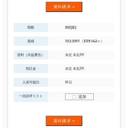
資料請求
階数
5階(案)
面積
102.59坪（339.142㎡）
賃料（共益費含）
未定 未定/坪
預託金
未定 未定/坪
入居可能日
即日
一括請求リスト
追加
資料請求