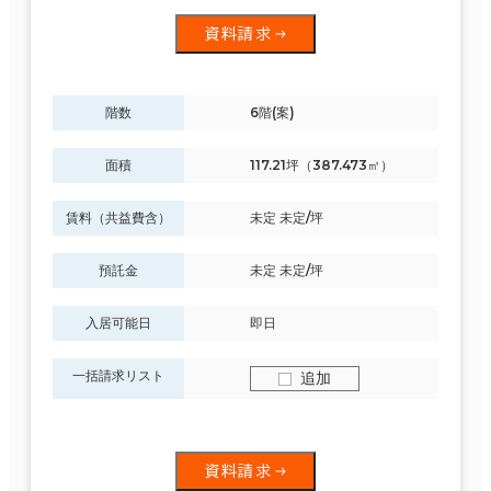
資料請求
階数
6階(案)
面積
117.21坪（387.473㎡）
賃料（共益費含）
未定 未定/坪
預託金
未定 未定/坪
入居可能日
即日
一括請求リスト
追加
資料請求