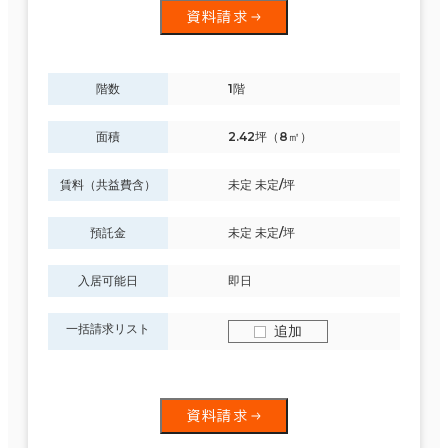
資料請求
階数
1階
面積
2.42坪（8㎡）
賃料（共益費含）
未定 未定/坪
預託金
未定 未定/坪
入居可能日
即日
一括請求リスト
追加
資料請求