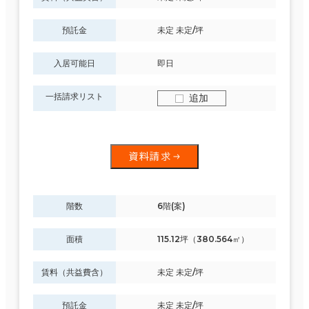
預託金
未定 未定/坪
入居可能日
即日
一括請求リスト
追加
資料請求
階数
6階(案)
面積
115.12坪（380.564㎡）
賃料（共益費含）
未定 未定/坪
預託金
未定 未定/坪