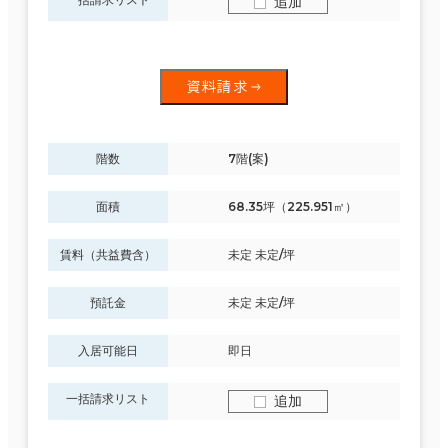
追加
資料請求
階数
7階(案)
面積
68.35坪（225.951㎡）
賃料（共益費含）
未定 未定/坪
預託金
未定 未定/坪
入居可能日
即日
一括請求リスト
追加