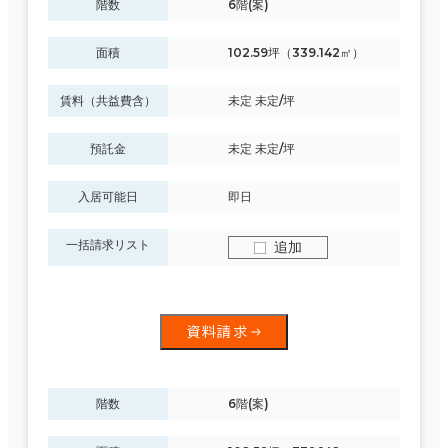
階数
6階(案)
面積
102.59坪（339.142㎡）
賃料（共益費含）
未定 未定/坪
預託金
未定 未定/坪
入居可能日
即日
一括請求リスト
追加
資料請求
階数
6階(案)