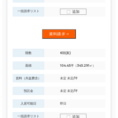
一括請求リスト
追加
資料請求
階数
6階(案)
面積
104.45坪（345.291㎡）
賃料（共益費含）
未定 未定/坪
預託金
未定 未定/坪
入居可能日
即日
一括請求リスト
追加