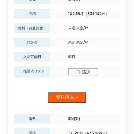
面積
102.59坪（339.142㎡）
賃料（共益費含）
未定 未定/坪
預託金
未定 未定/坪
入居可能日
即日
一括請求リスト
追加
資料請求
階数
5階(案)
面積
131.28坪（433.985㎡）