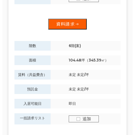
資料請求
階数
6階(案)
面積
104.48坪（345.39㎡）
賃料（共益費含）
未定 未定/坪
預託金
未定 未定/坪
入居可能日
即日
一括請求リスト
追加