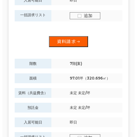
入居可能日
即日
一括請求リスト
追加
資料請求
階数
7階(案)
面積
97.01坪（320.696㎡）
賃料（共益費含）
未定 未定/坪
預託金
未定 未定/坪
入居可能日
即日
一括請求リスト