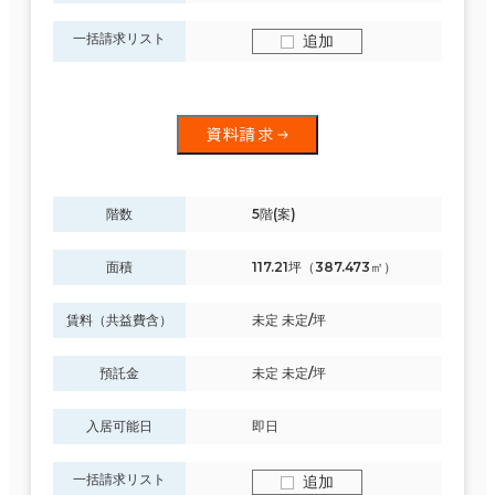
一括請求リスト
追加
資料請求
階数
5階(案)
面積
117.21坪（387.473㎡）
賃料（共益費含）
未定 未定/坪
預託金
未定 未定/坪
入居可能日
即日
一括請求リスト
追加