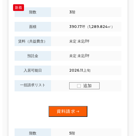
階数
3階
面積
390.17坪（1,289.824㎡）
賃料（共益費含）
未定 未定/坪
預託金
未定 未定/坪
入居可能日
2026.11上旬
一括請求リスト
追加
資料請求
階数
5階