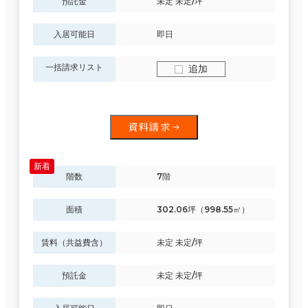
預託金
未定 未定/坪
入居可能日
即日
一括請求リスト
追加
資料請求
階数
7階
面積
302.06坪（998.55㎡）
賃料（共益費含）
未定 未定/坪
預託金
未定 未定/坪