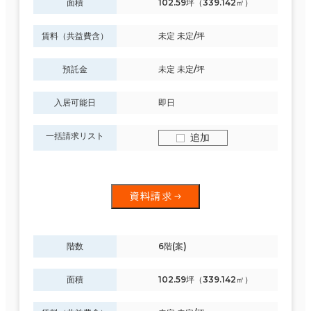
面積
102.59坪（339.142㎡）
賃料（共益費含）
未定 未定/坪
預託金
未定 未定/坪
入居可能日
即日
一括請求リスト
追加
資料請求
階数
6階(案)
面積
102.59坪（339.142㎡）