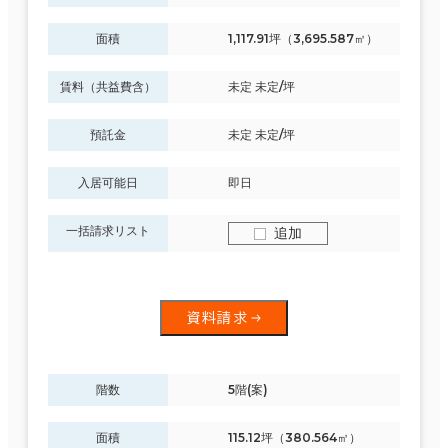
面積
1,117.91坪（3,695.587㎡）
賃料（共益費含）
未定 未定/坪
預託金
未定 未定/坪
入居可能日
即日
一括請求リスト
追加
資料請求
階数
5階(案)
面積
115.12坪（380.564㎡）