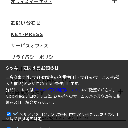
移転コストシミュレーション
オフィスマーケット
会社概要
移転スケジュール
支店情報
オフィス移転Q&A
お問い合わせ
東京
三鬼商事が選ばれる理由
KEY-PRESS
大阪
一般事業主行動計画
サービスオフィス
名古屋
採用情報
プライバシーポリシー
札幌
ご契約者様の声
クッキーに関するお知らせ
ご利用にあたって
仙台
三鬼商事では、サイト閲覧者の利便性向上(サイトのサービス・各種
Cookie等の利用について
横浜
入力補助)のためにCookieを使用します。
詳細については
Cookie等の利用について
をご確認ください。
福岡
都道府県から探す
Cookieをブロックすると、お客様へのサービスの提供や改善に影
響を及ぼす場合があります。
オフィスリポート
ログイン
分析／どのコンテンツが使用されているか、またその使用
北海道
Copyright Miki Shoji Co.,ltd
状況や頻度等を測定