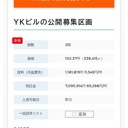
ＹＫビルの公開募集区画
階数
2階
面積
102.37坪（338.415㎡）
賃料（共益費含）
1,181,819円 11,545円/坪
預託金
7,090,914円 69,268円/坪
入居可能日
即日
一括請求リスト
追加