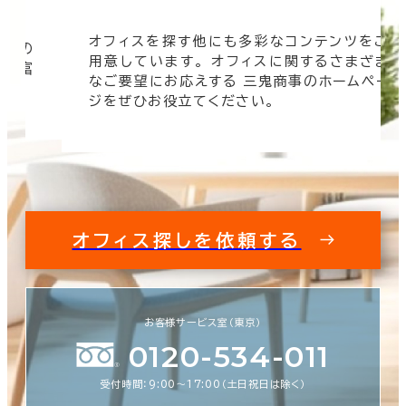
オフィスを探す他にも多彩なコンテンツをご
信頼の
用意しています。 オフィスに関するさまざま
 豊富
なご要望にお応えする 三鬼商事のホームペー
す。
ジをぜひお役立てください。
オフィス探しを依頼する
お客様サービス室（東京）
0120-534-011
受付時間：9:00〜17:00（土日祝日は除く）