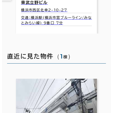
東武立野ビル
横浜市西区北幸2-10-27
交通：横浜駅(横浜市営ブルーライン/みな
とみらい線) 9番口 7分
（
1
）
直近に見た物件
棟