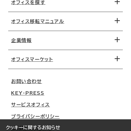
オフィスを探す
オフィス移転マニュアル
エリアから探す
地図から探す
企業情報
オフィス探しのためのチェックポイント
路線・駅から探す
移転コストシミュレーション
オフィスマーケット
会社概要
移転スケジュール
支店情報
オフィス移転Q&A
お問い合わせ
東京
三鬼商事が選ばれる理由
KEY-PRESS
大阪
一般事業主行動計画
サービスオフィス
名古屋
採用情報
プライバシーポリシー
札幌
ご契約者様の声
クッキーに関するお知らせ
ご利用にあたって
仙台