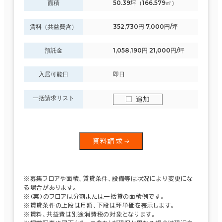
面積
50.39坪（166.579㎡）
賃料（共益費含）
352,730円 7,000円/坪
預託金
1,058,190円 21,000円/坪
入居可能日
即日
一括請求リスト
追加
資料請求
※募集フロアや面積、賃貸条件、設備等は状況により変更にな
る場合があります。
※（案）のフロアは分割または一括貸の面積例です。
※賃貸条件の上段は月額、下段は坪単価を表示します。
※賃料、共益費は別途消費税の対象となります。