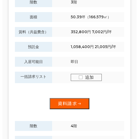
階数
3階
面積
50.39坪（166.579㎡）
賃料（共益費含）
352,800円 7,002円/坪
預託金
1,058,400円 21,005円/坪
入居可能日
即日
一括請求リスト
追加
資料請求
階数
4階