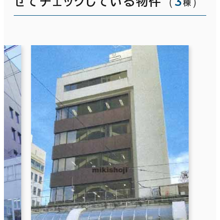
（
3
）
せてチェックしている物件
棟