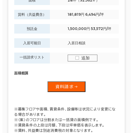
面積
28坪（92.562㎡）
賃料（共益費含）
181,819円 6,494円/坪
預託金
1,500,000円 53,572円/坪
入居可能日
入居日相談
一括請求リスト
追加
面積概算
資料請求
※募集フロアや面積、賃貸条件、設備等は状況により変更にな
る場合があります。
※（案）のフロアは分割または一括貸の面積例です。
※賃貸条件の上段は月額、下段は坪単価を表示します。
※賃料、共益費は別途消費税の対象となります。