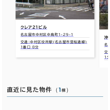
クレア２１ビル
名古屋市中村区中島町1-29-1
沖
交通：中村区役所駅(名古屋市営桜通線)
名
1番口 8分
交
1
（
1
）
直近に見た物件
棟