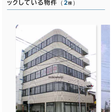
（
2
）
ックしている物件
棟