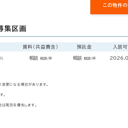
この物件の
募集区画
賃料（共益費含）
預託金
入居可
相談
相談
2026.
㎡）
相談/坪
相談/坪
り変更になる場合があります。
す。
合は現況を優先します。