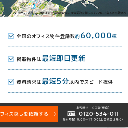
生町6-113
※オフィスビルに付帯する一連の賃貸借の仲介業務を指します。2023年4月当社調べ
駅(横浜市営ブルーライン) 出口1 4分
60,000
全国のオフィス物件登録数
約
棟
駅(みなとみらい線) 1b口 4分
(JR) 南改札西口 5分
最短即日更新
掲載物件は
月
最短5分
資料請求は
以内でスピード提供
地下1階建
お客様サービス室（東京）
0120-534-011
オフィス探しを依頼する
受付時間：9:00〜17:00（土日祝日は除く）