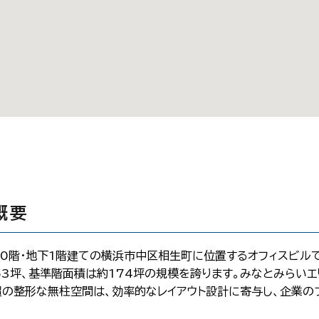
概要
上10階・地下1階建ての横浜市中区相生町に位置するオフィスビ
53坪、基準階面積は約174坪の規模を誇ります。みなとみらい
超の整形な無柱空間は、効率的なレイアウト設計に寄与し、企業