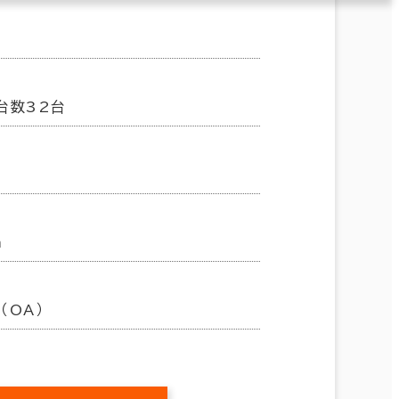
台数32台
m
（OA）