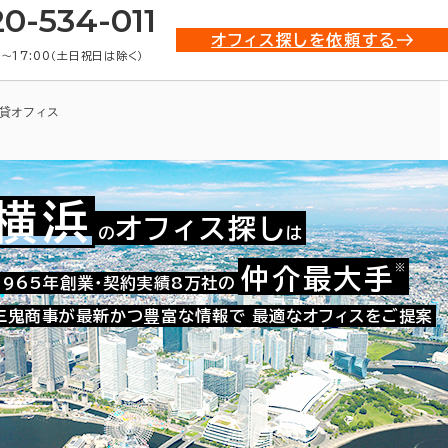
20-534-011
オフィス探しを依頼する
0〜17:00（土日祝日は除く）
貸オフィス
横浜
オフィス探し
の
は
※
仲介最大手
007-00241
1965年創業・契約実績8万社の
お問い合わせ番号：
三鬼商事が最新かつ豊富な情報で
最適なオフィスをご提案