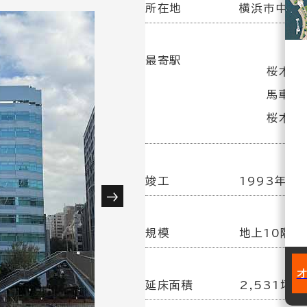
所在地
横浜市中区相
最寄駅
桜木町
馬車道
桜木町駅
竣工
1993年 3
規模
地上10階／
延床面積
2,531坪