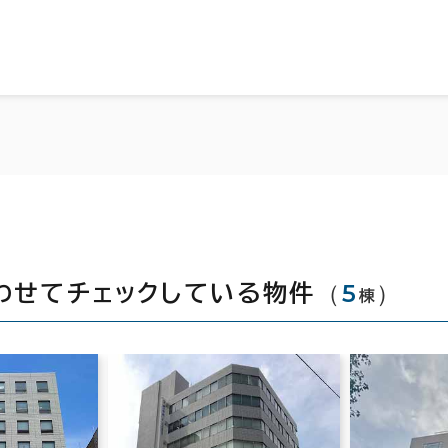
（
5
）
わせてチェックしている物件
棟