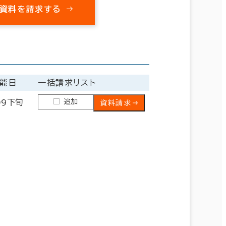
資料を請求する
能日
一括請求リスト
追加
09下旬
資料請求