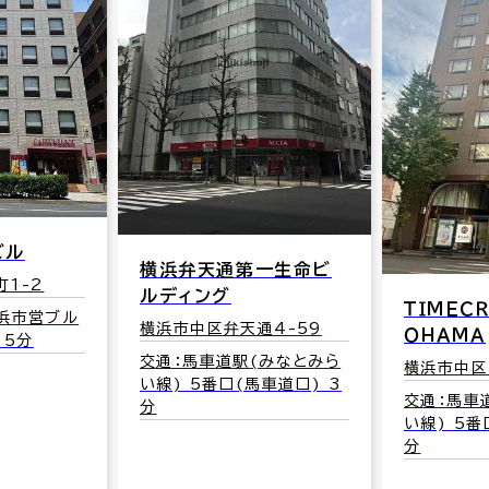
ビル
横浜弁天通第一生命ビ
1-2
ルディング
ＴＩＭＥＣ
横浜市営ブル
横浜市中区弁天通4-59
ＯＨＡＭＡ
 5分
交通：馬車道駅(みなとみら
横浜市中区
い線) 5番口(馬車道口) 3
交通：馬車
分
い線) 5番
分