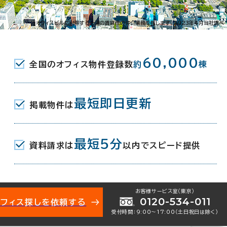
-12
※オフィスビルに付帯する一連の賃貸借の仲介業務を指します。2023年4月当社調べ
公園前駅(市電) 2分
60,000
全国のオフィス物件登録数
約
棟
院前駅(市電) 4分
(市電) 出入口1 8分
最短即日更新
掲載物件は
月（リニューアル：2024年 8月）
最短5分
資料請求は
以内でスピード提供
お客様サービス室（東京）
0120-534-011
オフィス探しを依頼する
受付時間：9:00〜17:00（土日祝日は除く）