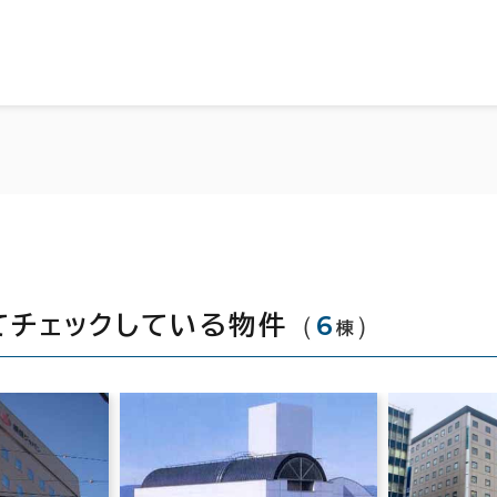
（
6
）
てチェックしている物件
棟