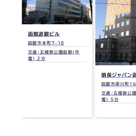
函館道銀ビル
函館市本町7-18
交通：五稜郭公園前駅(市
電) 2分
損保ジャパン
函館市梁川町16
交通：五稜郭公園
電) 5分