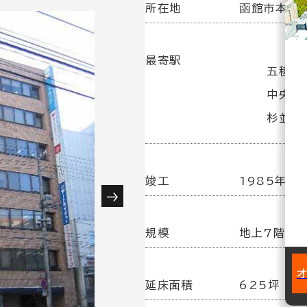
所在地
函館市本町6
最寄駅
五稜郭
中央病
杉並町駅
竣工
1985年 7
規模
地上7階建
延床面積
625坪