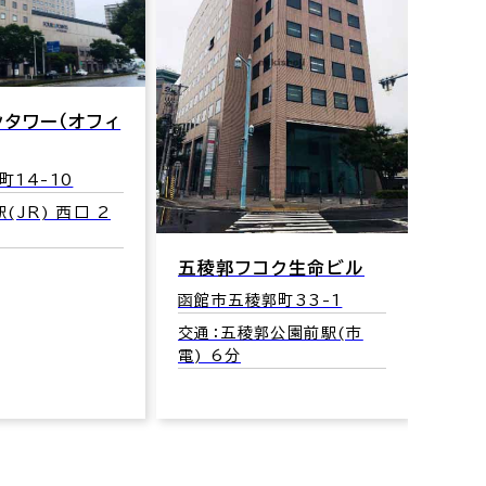
ンタワー（オフィ
町14-10
(JR) 西口 2
五稜郭フコク生命ビル
アル
函館市五稜郭町33-1
函館市
交通：五稜郭公園前駅(市
交通：
電) 6分
分