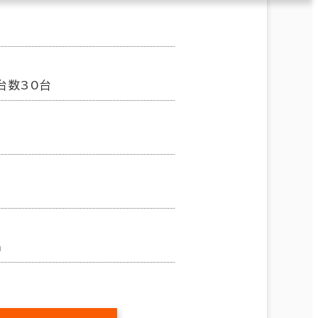
台数30台
m