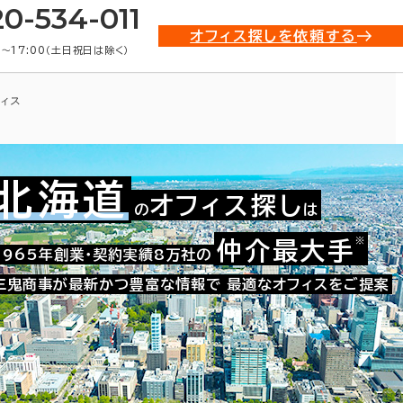
20-534-011
オフィス探しを依頼する
0〜17:00（土日祝日は除く）
ィス
北海道
オフィス探し
の
は
※
仲介最大手
001-10907
1965年創業・契約実績8万社の
お問い合わせ番号：
三鬼商事が最新かつ豊富な情報で
最適なオフィスをご提案