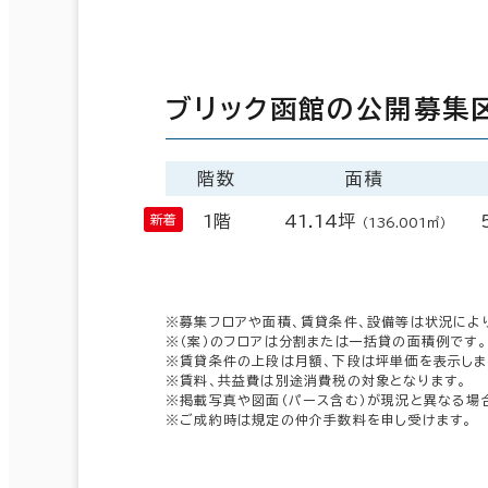
ブリック函館の公開募集
階数
面積
1階
41.14坪
（136.001㎡）
※募集フロアや面積、賃貸条件、設備等は状況によ
※（案）のフロアは分割または一括貸の面積例です。
※賃貸条件の上段は月額、下段は坪単価を表示しま
※賃料、共益費は別途消費税の対象となります。
※掲載写真や図面（パース含む）が現況と異なる場
※ご成約時は規定の仲介手数料を申し受けます。