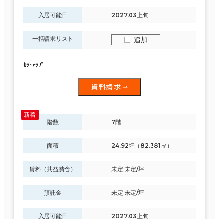
入居可能日
2027.03上旬
一括請求リスト
追加
ｾｯﾄｱｯﾌﾟ
資料請求
階数
7階
面積
24.92坪（82.381㎡）
賃料（共益費含）
未定 未定/坪
預託金
未定 未定/坪
入居可能日
2027.03上旬