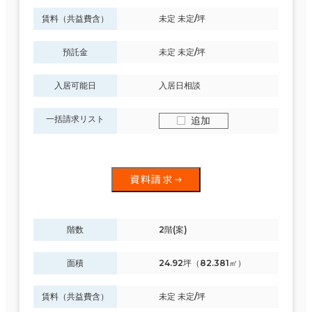
賃料（共益費含）
未定 未定/坪
預託金
未定 未定/坪
入居可能日
入居日相談
一括請求リスト
追加
資料請求
階数
2階(案)
面積
24.92坪（82.381㎡）
賃料（共益費含）
未定 未定/坪