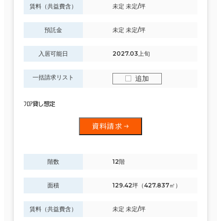
賃料（共益費含）
未定 未定/坪
預託金
未定 未定/坪
入居可能日
2027.03上旬
一括請求リスト
追加
ﾌﾛｱ貸し想定
資料請求
階数
12階
面積
129.42坪（427.837㎡）
賃料（共益費含）
未定 未定/坪