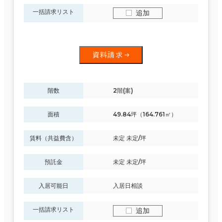
一括請求リスト
追加
資料請求
階数
2階(案)
面積
49.84坪（164.761㎡）
賃料（共益費含）
未定 未定/坪
預託金
未定 未定/坪
入居可能日
入居日相談
一括請求リスト
追加