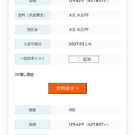
面積
129.42坪（427.837㎡）
賃料（共益費含）
未定 未定/坪
預託金
未定 未定/坪
入居可能日
2027.03上旬
一括請求リスト
追加
ﾌﾛｱ貸し想定
資料請求
階数
11階
面積
129.42坪（427.837㎡）