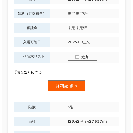
賃料（共益費含）
未定 未定/坪
預託金
未定 未定/坪
入居可能日
2027.03上旬
一括請求リスト
追加
分割案2階に同じ
資料請求
階数
5階
面積
129.42坪（427.837㎡）