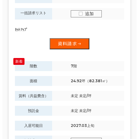
一括請求リスト
追加
ｾｯﾄｱｯﾌﾟ
資料請求
階数
7階
面積
24.92坪（82.381㎡）
賃料（共益費含）
未定 未定/坪
預託金
未定 未定/坪
入居可能日
2027.03上旬