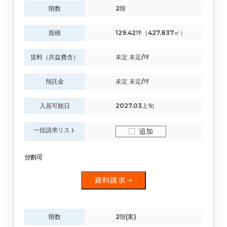
階数
2階
面積
129.42坪（427.837㎡）
賃料（共益費含）
未定 未定/坪
預託金
未定 未定/坪
入居可能日
2027.03上旬
一括請求リスト
追加
分割可
資料請求
階数
2階(案)