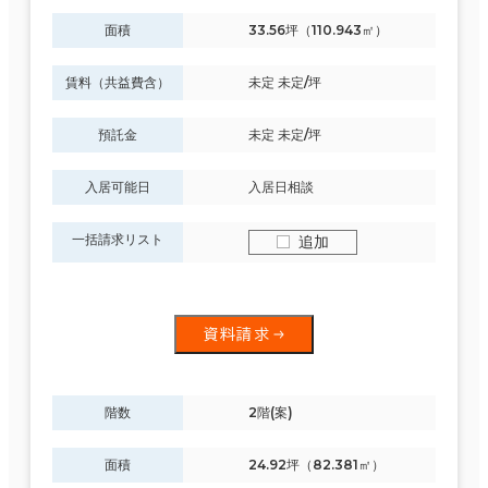
面積
33.56坪（110.943㎡）
賃料（共益費含）
未定 未定/坪
預託金
未定 未定/坪
入居可能日
入居日相談
一括請求リスト
追加
資料請求
階数
2階(案)
面積
24.92坪（82.381㎡）