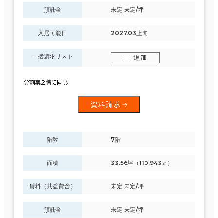
預託金
未定 未定/坪
入居可能日
2027.03上旬
一括請求リスト
追加
分割案2階に同じ
資料請求
階数
7階
面積
33.56坪（110.943㎡）
賃料（共益費含）
未定 未定/坪
預託金
未定 未定/坪