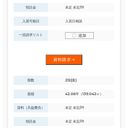
預託金
未定 未定/坪
入居可能日
入居日相談
一括請求リスト
追加
資料請求
階数
2階(案)
面積
42.06坪（139.042㎡）
賃料（共益費含）
未定 未定/坪
預託金
未定 未定/坪