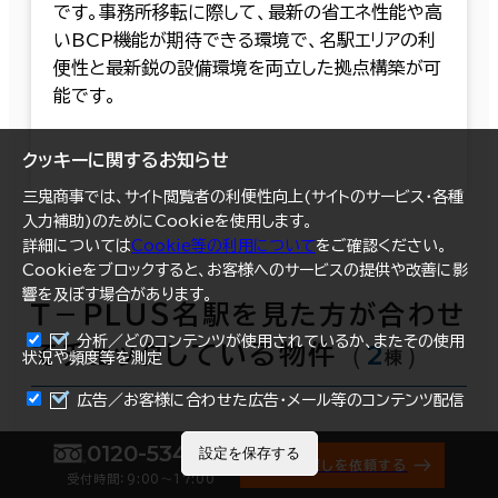
です。事務所移転に際して、最新の省エネ性能や高
いBCP機能が期待できる環境で、名駅エリアの利
便性と最新鋭の設備環境を両立した拠点構築が可
能です。
クッキーに関するお知らせ
三鬼商事では、サイト閲覧者の利便性向上(サイトのサービス・各種
入力補助)のためにCookieを使用します。
詳細については
Cookie等の利用について
をご確認ください。
Cookieをブロックすると、お客様へのサービスの提供や改善に影
響を及ぼす場合があります。
Ｔ－ＰＬＵＳ名駅を見た方が合わせ
分析／どのコンテンツが使用されているか、またその使用
（
2
）
てチェックしている物件
棟
状況や頻度等を測定
まとめて資料請求
広告／お客様に合わせた広告・メール等のコンテンツ配信
0120-534-011
設定を保存する
オフィス探しを依頼する
受付時間：9:00〜17:00