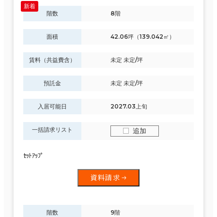
階数
8階
面積
42.06坪（139.042㎡）
賃料（共益費含）
未定 未定/坪
預託金
未定 未定/坪
入居可能日
2027.03上旬
一括請求リスト
追加
ｾｯﾄｱｯﾌﾟ
資料請求
階数
9階