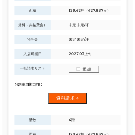
面積
129.42坪（427.837㎡）
賃料（共益費含）
未定 未定/坪
預託金
未定 未定/坪
入居可能日
2027.03上旬
一括請求リスト
追加
分割案2階に同じ
資料請求
階数
4階
面積
129.42坪（427.837㎡）