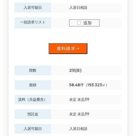
入居可能日
入居日相談
一括請求リスト
追加
資料請求
階数
2階(案)
面積
58.48坪（193.323㎡）
賃料（共益費含）
未定 未定/坪
預託金
未定 未定/坪
入居可能日
入居日相談