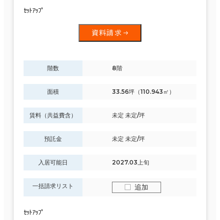
ｾｯﾄｱｯﾌﾟ
資料請求
階数
8階
面積
33.56坪（110.943㎡）
賃料（共益費含）
未定 未定/坪
預託金
未定 未定/坪
入居可能日
2027.03上旬
一括請求リスト
追加
ｾｯﾄｱｯﾌﾟ