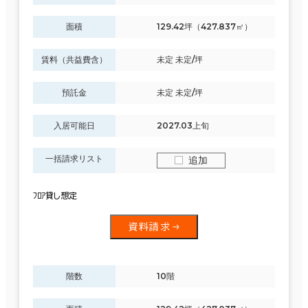
面積
129.42坪（427.837㎡）
賃料（共益費含）
未定 未定/坪
預託金
未定 未定/坪
入居可能日
2027.03上旬
一括請求リスト
追加
ﾌﾛｱ貸し想定
資料請求
階数
10階