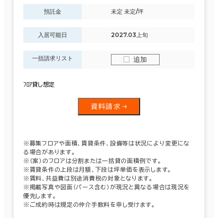
預託金
未定 未定/坪
入居可能日
2027.03上旬
一括請求リスト
追加
ﾌﾛｱ貸し想定
資料請求
※募集フロアや面積、賃貸条件、設備等は状況により変更にな
る場合があります。
※（案）のフロアは分割または一括貸の面積例です。
※賃貸条件の上段は月額、下段は坪単価を表示します。
※賃料、共益費は別途消費税の対象となります。
※掲載写真や図面（パース含む）が現況と異なる場合は現況を
優先します。
※ご成約時は規定の仲介手数料を申し受けます。