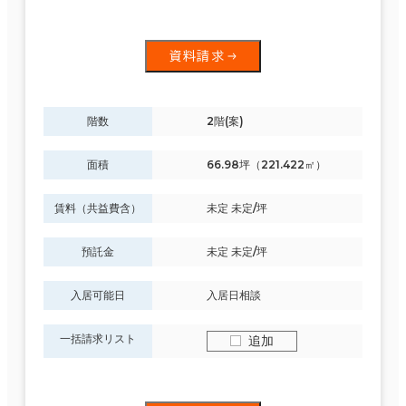
資料請求
階数
2階(案)
面積
66.98坪（221.422㎡）
賃料（共益費含）
未定 未定/坪
預託金
未定 未定/坪
入居可能日
入居日相談
一括請求リスト
追加