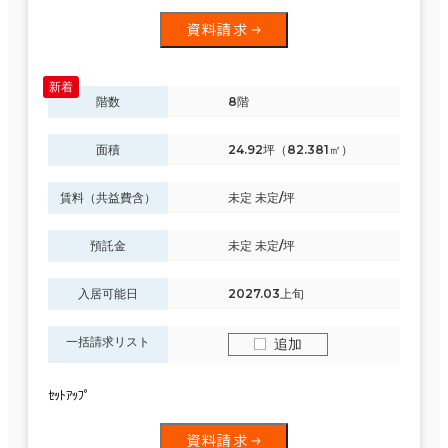
資料請求
階数
8階
面積
24.92坪（82.381㎡）
賃料（共益費含）
未定 未定/坪
預託金
未定 未定/坪
入居可能日
2027.03上旬
一括請求リスト
追加
ｾｯﾄｱｯﾌﾟ
資料請求