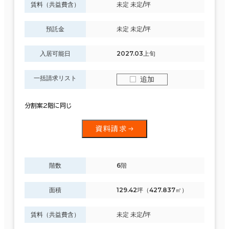
賃料（共益費含）
未定 未定/坪
預託金
未定 未定/坪
入居可能日
2027.03上旬
一括請求リスト
追加
分割案2階に同じ
資料請求
階数
6階
面積
129.42坪（427.837㎡）
賃料（共益費含）
未定 未定/坪