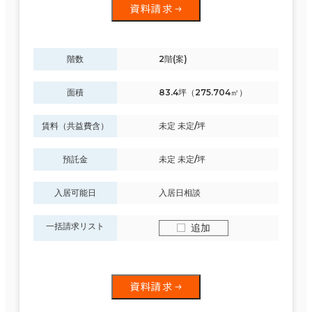
資料請求
階数
2階(案)
面積
83.4坪（275.704㎡）
賃料（共益費含）
未定 未定/坪
預託金
未定 未定/坪
入居可能日
入居日相談
一括請求リスト
追加
資料請求