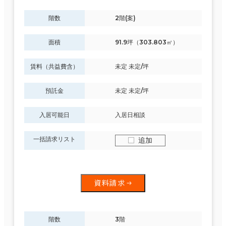
階数
2階(案)
面積
91.9坪（303.803㎡）
賃料（共益費含）
未定 未定/坪
預託金
未定 未定/坪
入居可能日
入居日相談
一括請求リスト
追加
資料請求
階数
3階