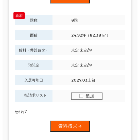
階数
8階
面積
24.92坪（82.381㎡）
賃料（共益費含）
未定 未定/坪
預託金
未定 未定/坪
入居可能日
2027.03上旬
一括請求リスト
追加
ｾｯﾄｱｯﾌﾟ
資料請求