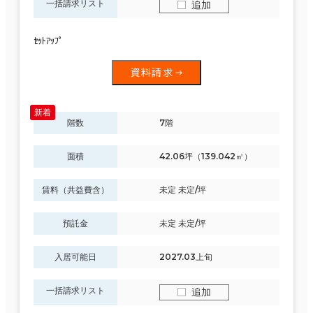
一括請求リスト
追加
ｾｯﾄｱｯﾌﾟ
資料請求
階数
7階
面積
42.06坪（139.042㎡）
賃料（共益費含）
未定 未定/坪
預託金
未定 未定/坪
入居可能日
2027.03上旬
一括請求リスト
追加