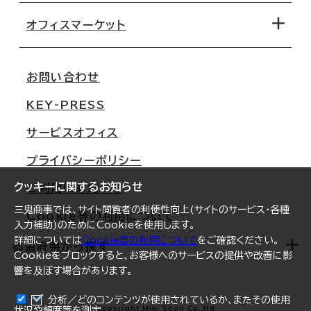
路線・駅から探す
移転コストシミュレーション
オフィスマーケット
会社概要
移転スケジュール
支店情報
オフィス移転Q&A
お問い合わせ
東京
三鬼商事が選ばれる理由
KEY-PRESS
大阪
一般事業主行動計画
サービスオフィス
名古屋
採用情報
プライバシーポリシー
札幌
ご契約者様の声
クッキーに関するお知らせ
ご利用にあたって
仙台
三鬼商事では、サイト閲覧者の利便性向上(サイトのサービス・各種
Cookie等の利用について
横浜
入力補助)のためにCookieを使用します。
詳細については
Cookie等の利用について
をご確認ください。
福岡
都道府県から探す
Cookieをブロックすると、お客様へのサービスの提供や改善に影
響を及ぼす場合があります。
オフィスリポート
ログイン
分析／どのコンテンツが使用されているか、またその使用
北海道
Copyright Miki Shoji Co.,ltd
状況や頻度等を測定