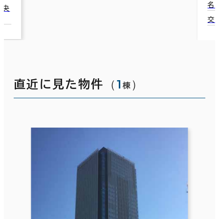
名古屋市中村区名駅南1-1815
交通：名古屋駅 ( ＪＲ ) 広小路口 8分
（
1
）
直近に見た物件
棟