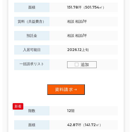
面積
151.78坪（501.754㎡）
賃料（共益費含）
相談 相談/坪
預託金
相談 相談/坪
入居可能日
2026.12上旬
一括請求リスト
追加
資料請求
階数
12階
面積
42.87坪（141.72㎡）