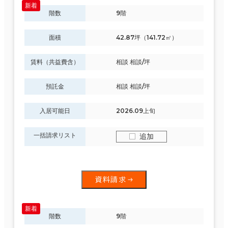
階数
9階
面積
42.87坪（141.72㎡）
賃料（共益費含）
相談 相談/坪
預託金
相談 相談/坪
入居可能日
2026.09上旬
一括請求リスト
追加
資料請求
階数
9階