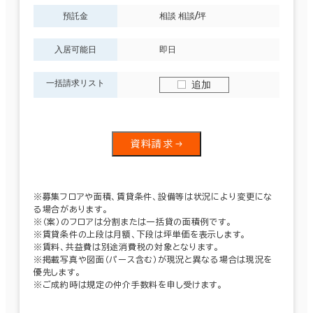
預託金
相談 相談/坪
入居可能日
即日
一括請求リスト
追加
資料請求
※募集フロアや面積、賃貸条件、設備等は状況により変更にな
る場合があります。
※（案）のフロアは分割または一括貸の面積例です。
※賃貸条件の上段は月額、下段は坪単価を表示します。
※賃料、共益費は別途消費税の対象となります。
※掲載写真や図面（パース含む）が現況と異なる場合は現況を
優先します。
※ご成約時は規定の仲介手数料を申し受けます。