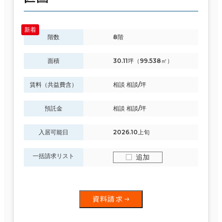
階数
8階
面積
30.11坪（99.538㎡）
賃料（共益費含）
相談 相談/坪
預託金
相談 相談/坪
入居可能日
2026.10上旬
一括請求リスト
追加
資料請求