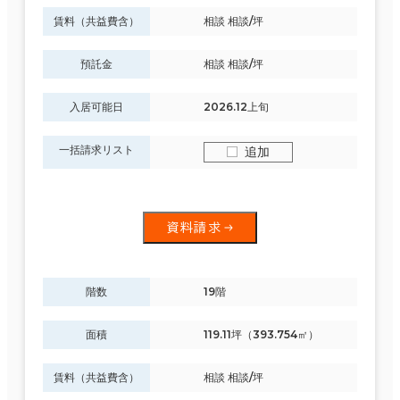
賃料（共益費含）
相談 相談/坪
預託金
相談 相談/坪
入居可能日
2026.12上旬
一括請求リスト
追加
資料請求
階数
19階
面積
119.11坪（393.754㎡）
賃料（共益費含）
相談 相談/坪