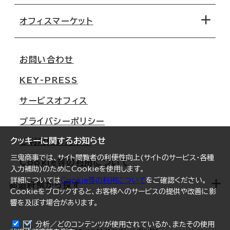
路線・駅から探す
移転コストシミュレーション
オフィスマーケット
会社概要
移転スケジュール
支店情報
オフィス移転Q&A
お問い合わせ
東京
三鬼商事が選ばれる理由
KEY-PRESS
大阪
一般事業主行動計画
サービスオフィス
名古屋
採用情報
プライバシーポリシー
札幌
ご契約者様の声
クッキーに関するお知らせ
ご利用にあたって
仙台
三鬼商事では、サイト閲覧者の利便性向上(サイトのサービス・各種
Cookie等の利用について
横浜
入力補助)のためにCookieを使用します。
詳細については
Cookie等の利用について
をご確認ください。
福岡
都道府県から探す
Cookieをブロックすると、お客様へのサービスの提供や改善に影
響を及ぼす場合があります。
オフィスリポート
ログイン
分析／どのコンテンツが使用されているか、またその使用
北海道