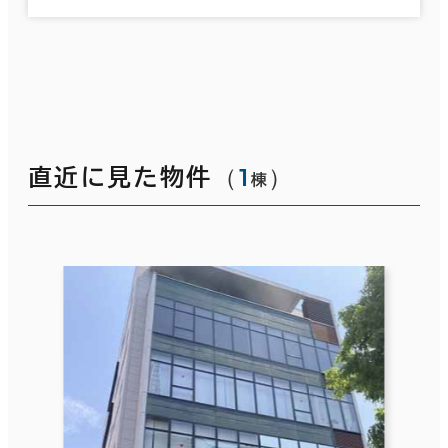
（
1
）
直近に見た物件
棟