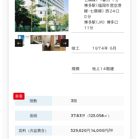
博多駅(福岡市営空港
線･七隈線) 西24口
8分
博多駅(JR) 博多口
11分
竣工
1974年 6月
規模
地上14階建
階数
3階
面積
37.83坪（125.058㎡）
賃料（共益費含）
529,620円 14,000円/坪