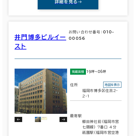
詳細を見る
010-
お問い合わせ番号：
井門博多ビルイー
00056
スト
19坪～86坪
掲載面積
住所
地図を表示
福岡市博多区住吉2-
2-1
最寄駅
櫛田神社前(福岡市営
七隈線) 7番口 4分
条件で絞り込む
祇園駅(福岡市営空港