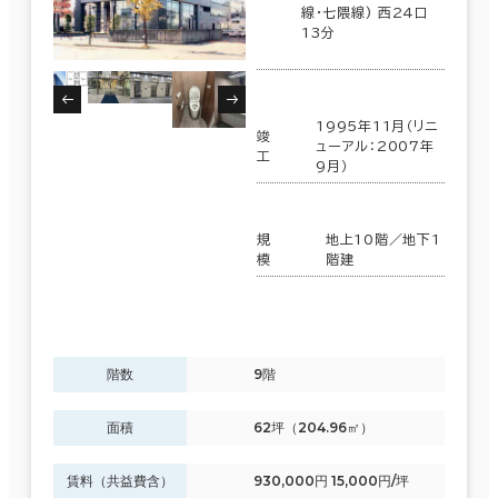
線･七隈線) 西24口
13分
1995年11月（リニ
竣
ューアル：2007年
工
9月）
規
地上10階／地下1
模
階建
階数
9階
面積
62坪（204.96㎡）
賃料（共益費含）
930,000円 15,000円/坪