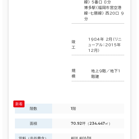
線) 5番口 8分
博多駅(福岡市営空港
線･七隈線) 西20口 9
現在の条件
分
1984年 2月（リニ
竣
ューアル：2015年
面積選択
工
12月）
坪数
人数
～
規
地上9階／地下1
模
階建
複数フロアを含む
階数
1階
賃料選択（共益費含）
面積
70.92坪（234.447㎡）
坪単価
月総額
賃料（共益費含）
相談 相談/坪