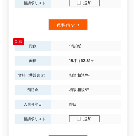
追加
一括請求リスト
資料請求
その他
制震・免震構造
階数
9階(案)
駐車場設備あり
面積
19坪（62.81㎡）
1フロア面積100坪以上
賃料（共益費含）
相談 相談/坪
預託金
相談 相談/坪
該当数
10室
入居可能日
即日
(6棟)
追加
一括請求リスト