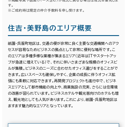
※掲載写真や図面（パース含む）が現況と異なる場合は現況を優先しま
す。
※ご成約時は規定の仲介手数料を申し受けます。
住吉・美野島のエリア概要
祇園・呉服町地区は、交通の便が非常に良く主要な交通機関へのアク
セスが容易なためビジネスの拠点として非常に便利な場所です。こ
のエリアは多種多様な業種が集まるエリア（近年はITやスタートアッ
プが急速に増えている）で、それに伴いさまざまな規模のオフィスビ
ルが集積。ビジネスのニーズに合わせたオフィス選びをすることがで
きます。広いスペースも確保しやすく、企業の成長に伴うオフィス拡
張にも柔軟に対応できます。再開発プロジェクトも進行中で、ビジネ
スエリアとして都市機能の向上や、商業施設の充実、さらには住環境
の改善が図られています。ビジネスホテルや観光客向けのホテルも増
え、観光地としても人気があります。これにより、祇園・呉服町地区は
ますます魅力的なエリアとなっています。