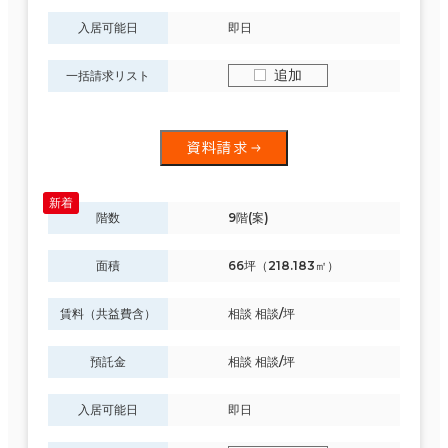
3か月以内
入居可能日
即日
６か月以内
福岡市の他区
(28)
追加
一括請求リスト
10室
６か月以上
(6棟)
該当数
資料請求
この条件で検索する
築年数
階数
9階(案)
建築中
1年以内
5年以内
面積
66坪（218.183㎡）
10年以内
20年以内
30年以内
賃料（共益費含）
相談 相談/坪
預託金
相談 相談/坪
階数
入居可能日
即日
1階
2階以上