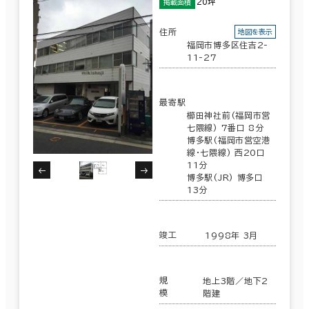
20坪
掲載面積
住所
地図を表示
福岡市博多区住吉2-
11-27
最寄駅
櫛田神社前(福岡市営
七隈線) 7番口 8分
博多駅(福岡市営空港
線･七隈線) 西20口
11分
博多駅(JR) 博多口
13分
竣工
1998年 3月
規
地上3階／地下2
模
階建