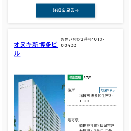
詳細を見る
010-
お問い合わせ番号：
オヌキ新博多ビ
00433
ル
37坪
掲載面積
住所
地図を表示
福岡市博多区住吉3-
1-80
最寄駅
櫛田神社前(福岡市営
七隈線) 7番口 7分