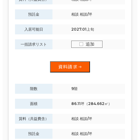
～
賃料非公開物件を含む
預託金
相談 相談/坪
入居可能日
2027.01上旬
追加
一括請求リスト
駅徒歩
3分以内
資料請求
5分以内
10分以内
エリアを追加・変更する
階数
9階
福岡市
(575)
面積
86.11坪（284.662㎡）
博多区
(239)
賃料（共益費含）
相談 相談/坪
入居可能時期
即入居可能
預託金
相談 相談/坪
中央区
(336)