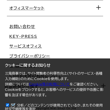
路線・駅から探す
移転コストシミュレーション
オフィスマーケット
会社概要
移転スケジュール
支店情報
オフィス移転Q&A
お問い合わせ
東京
三鬼商事が選ばれる理由
KEY-PRESS
大阪
一般事業主行動計画
サービスオフィス
名古屋
採用情報
プライバシーポリシー
札幌
ご契約者様の声
クッキーに関するお知らせ
ご利用にあたって
仙台
三鬼商事では、サイト閲覧者の利便性向上(サイトのサービス・各種
Cookie等の利用について
横浜
入力補助)のためにCookieを使用します。
詳細については
Cookie等の利用について
をご確認ください。
福岡
都道府県から探す
Cookieをブロックすると、お客様へのサービスの提供や改善に影
響を及ぼす場合があります。
オフィスリポート
ログイン
分析／どのコンテンツが使用されているか、またその使用
北海道
Copyright Miki Shoji Co.,ltd
状況や頻度等を測定