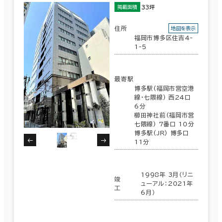
33坪
掲載面積
住所
地図を表示
福岡市博多区住吉4-
1-5
最寄駅
博多駅(福岡市営空港
線･七隈線) 西24口
6分
櫛田神社前(福岡市営
七隈線) 7番口 10分
博多駅(JR) 博多口
11分
1998年 3月（リニ
竣
ューアル：2021年
工
6月）