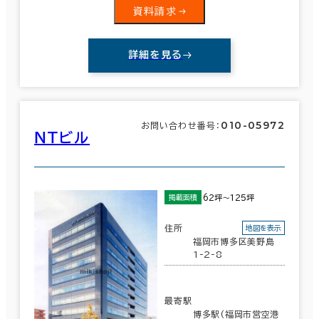
この条件で検索する
資料請求
詳細を見る
010-05972
お問い合わせ番号：
ＮＴビル
62坪～125坪
掲載面積
住所
地図を表示
福岡市博多区美野島
1-2-8
最寄駅
博多駅(福岡市営空港