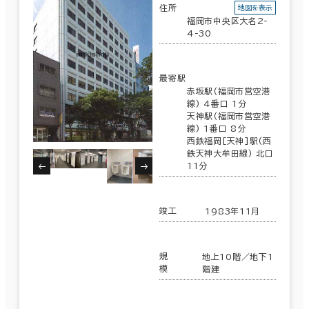
住所
地図を表示
福岡市中央区大名2-
4-30
最寄駅
赤坂駅(福岡市営空港
線) 4番口 1分
天神駅(福岡市営空港
線) 1番口 8分
西鉄福岡[天神]駅(西
鉄天神大牟田線) 北口
11分
竣工
1983年11月
規
地上10階／地下1
模
階建