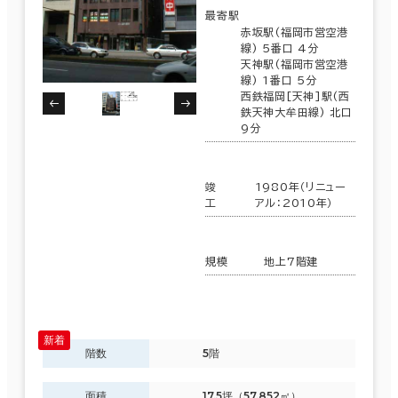
最寄駅
赤坂駅(福岡市営空港
線) 5番口 4分
天神駅(福岡市営空港
線) 1番口 5分
西鉄福岡[天神]駅(西
鉄天神大牟田線) 北口
9分
竣
1980年（リニュー
工
アル：2010年）
規模
地上7階建
階数
5階
面積
17.5坪（57.852㎡）