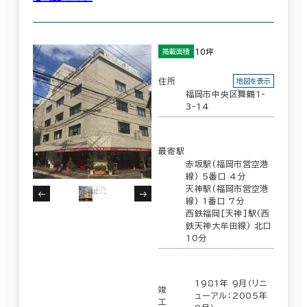
10坪
掲載面積
住所
地図を表示
福岡市中央区舞鶴1-
3-14
最寄駅
赤坂駅(福岡市営空港
線) 5番口 4分
天神駅(福岡市営空港
線) 1番口 7分
西鉄福岡[天神]駅(西
鉄天神大牟田線) 北口
10分
1981年 9月（リニ
竣
ューアル：2005年
工