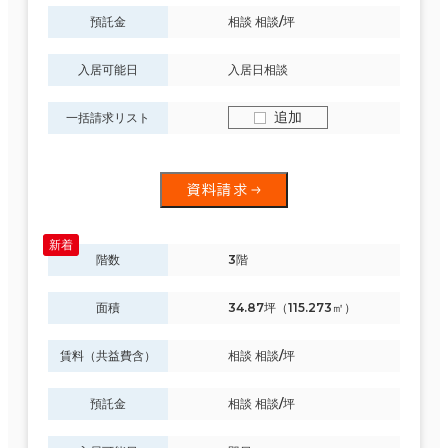
預託金
相談 相談/坪
入居可能日
入居日相談
追加
一括請求リスト
資料請求
階数
3階
面積
34.87坪（115.273㎡）
賃料（共益費含）
相談 相談/坪
預託金
相談 相談/坪