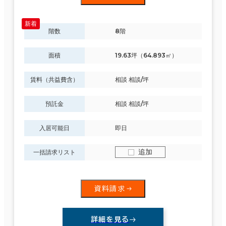
階数
8階
面積
19.63坪（64.893㎡）
賃料（共益費含）
相談 相談/坪
預託金
相談 相談/坪
入居可能日
即日
追加
一括請求リスト
資料請求
詳細を見る