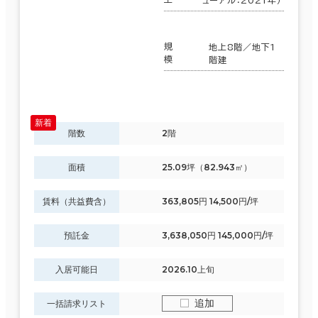
規
地上8階／地下1
模
階建
階数
2階
面積
25.09坪（82.943㎡）
賃料（共益費含）
363,805円 14,500円/坪
預託金
3,638,050円 145,000円/坪
入居可能日
2026.10上旬
追加
一括請求リスト