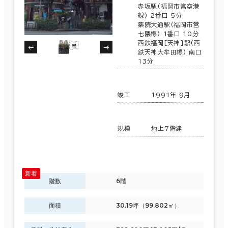
赤坂駅(福岡市営空港
線) 2番口 5分
薬院大通駅(福岡市営
七隈線) 1番口 10分
西鉄福岡[天神]駅(西
鉄天神大牟田線) 南口
13分
竣工
1991年 9月
規模
地上7階建
階数
6階
面積
30.19坪（99.802㎡）