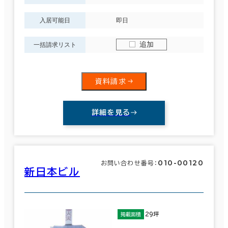
入居可能日
即日
追加
一括請求リスト
面積選択
坪数
人数
資料請求
～
複数フロアを含む
詳細を見る
賃料選択（共益費含）
010-00120
お問い合わせ番号：
新日本ビル
坪単価
月総額
～
29坪
掲載面積
賃料非公開物件を含む