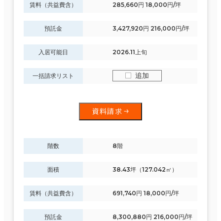
賃料（共益費含）
285,660円 18,000円/坪
預託金
3,427,920円 216,000円/坪
入居可能日
2026.11上旬
追加
一括請求リスト
資料請求
階数
8階
面積
38.43坪（127.042㎡）
条件で絞り込む
賃料（共益費含）
691,740円 18,000円/坪
預託金
8,300,880円 216,000円/坪
現在の条件