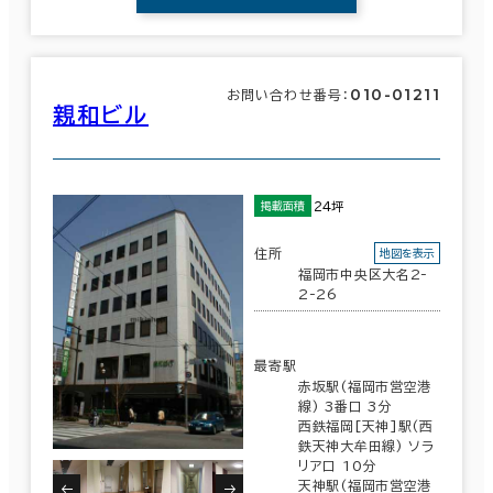
010-01211
お問い合わせ番号：
親和ビル
24坪
掲載面積
住所
地図を表示
福岡市中央区大名2-
2-26
最寄駅
赤坂駅(福岡市営空港
線) 3番口 3分
西鉄福岡[天神]駅(西
鉄天神大牟田線) ソラ
リア口 10分
天神駅(福岡市営空港