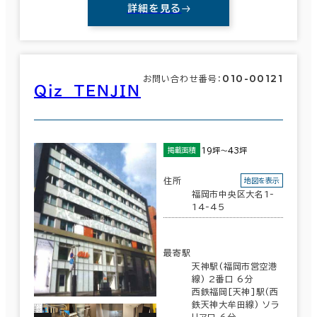
詳細を見る
その他
制震・免震構造
駐車場設備あり
010-00121
お問い合わせ番号：
Ｑｉｚ ＴＥＮＪＩＮ
1フロア面積100坪以上
19坪～43坪
掲載面積
住所
地図を表示
該当数
福岡市中央区大名1-
78室
14-45
(36棟)
最寄駅
天神駅(福岡市営空港
線) 2番口 6分
この条件で検索する
西鉄福岡[天神]駅(西
鉄天神大牟田線) ソラ