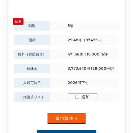
78室
６か月以上
(36棟)
該当数
階数
5階
この条件で検索する
面積
29.48坪（97.455㎡）
築年数
賃料（共益費含）
471,680円 16,000円/坪
建築中
1年以内
5年以内
10年以内
20年以内
30年以内
預託金
3,773,440円 128,000円/坪
入居可能日
2026.11下旬
階数
追加
一括請求リスト
1階
2階以上
資料請求