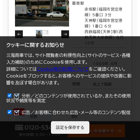
最寄駅
赤坂駅(福岡市営空港
線) 5番口 3分
天神駅(福岡市営空港
線) 1番口 6分
西鉄福岡[天神]駅(西
鉄天神大牟田線) 北口
10分
クッキーに関するお知らせ
三鬼商事では、サイト閲覧者の利便性向上(サイトのサービス・各種
入力補助)のためにCookieを使用します。
竣工
1989年 4月
詳細については
Cookie等の利用について
をご確認ください。
Cookieをブロックすると、お客様へのサービスの提供や改善に影
響を及ぼす場合があります。
規模
地上7階建
分析／どのコンテンツが使用されているか、またその使用
状況や頻度等を測定
まとめて資料請求
広告／お客様に合わせた広告・メール等のコンテンツ配信
階数
5階
0120-534-011
設定を保存する
オフィス探しを依頼する
面積
15.76坪（52.099㎡）
受付時間：9:00〜17:00