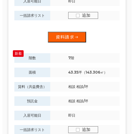
入居可能日
即日
追加
一括請求リスト
資料請求
階数
7階
面積
43.35坪（143.306㎡）
賃料（共益費含）
相談 相談/坪
預託金
相談 相談/坪
入居可能日
即日
追加
一括請求リスト