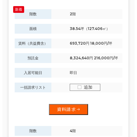
階数
2階
面積
38.54坪（127.406㎡）
賃料（共益費含）
693,720円 18,000円/坪
預託金
8,324,640円 216,000円/坪
入居可能日
即日
追加
一括請求リスト
資料請求
階数
4階