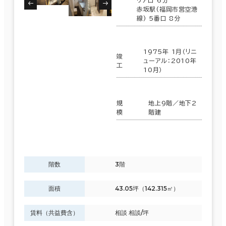
リア口 6分
赤坂駅(福岡市営空港
線) 5番口 8分
1975年 1月（リニ
竣
ューアル：2010年
工
10月）
規
地上9階／地下2
模
階建
階数
3階
面積
43.05坪（142.315㎡）
賃料（共益費含）
相談 相談/坪