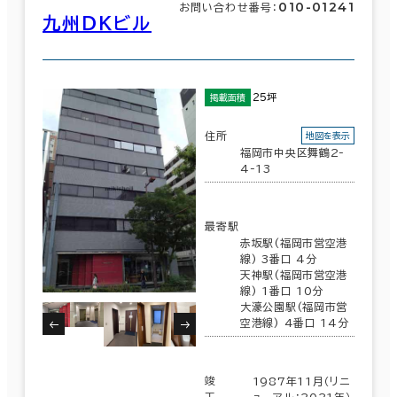
010-01241
お問い合わせ番号：
九州ＤＫビル
25坪
掲載面積
住所
地図を表示
福岡市中央区舞鶴2-
4-13
最寄駅
赤坂駅(福岡市営空港
線) 3番口 4分
天神駅(福岡市営空港
線) 1番口 10分
大濠公園駅(福岡市営
空港線) 4番口 14分
竣
1987年11月（リニ
工
ューアル：2021年）