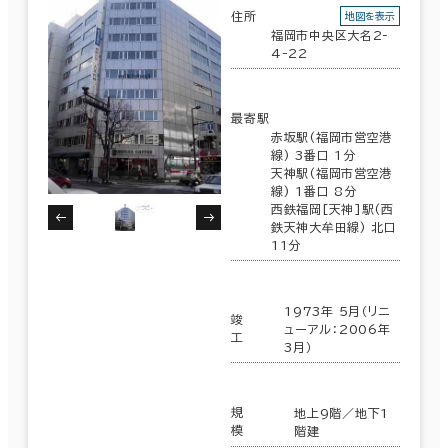
住所
地図を表示
福岡市中央区大名2-
4-22
駅徒歩
最寄駅
3分以内
赤坂駅(福岡市営空港
線) 3番口 1分
5分以内
天神駅(福岡市営空港
線) 1番口 8分
10分以内
西鉄福岡[天神]駅(西
エリアを追加・変更する
鉄天神大牟田線) 北口
福岡市
(575)
11分
1973年 5月（リニ
博多区
(239)
入居可能時期
竣
ューアル：2006年
工
3月）
即入居可能
中央区
(336)
3か月以内
規
地上9階／地下1
模
階建
６か月以内
福岡市の他区
(28)