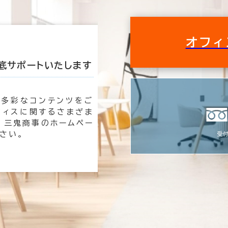
この条件で検索する
オフィ
底サポートいたします
私たちが理想のオ
も多彩なコンテンツをご
オフィ
フィスに関するさまざま
時は三
 三鬼商事のホームペー
速く、
さい。
す。
受付