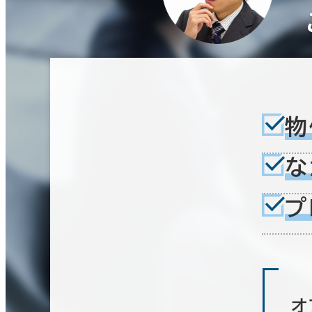
1階
2階以上
賃料非公開物件を含む
その他
エリアを追加・変更する
制震・免震構造
駐車場設備あり
駅徒歩
1フロア面積100坪以上
物
福岡市
(575)
3分以内
5分以内
10分以内
な
博多区
(239)
プ
入居可能時期
即入居可能
3か月以内
６か月以内
築年数
オ