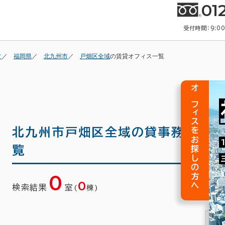
01
受付時間：9:0
す
福岡県
北九州市
戸畑区全域
の賃貸オフィス一覧
オフィスをお探しの方へ
北九州市戸畑区全域の
貸事務所(賃
覧
0
0
検索結果
室
(
棟)
1