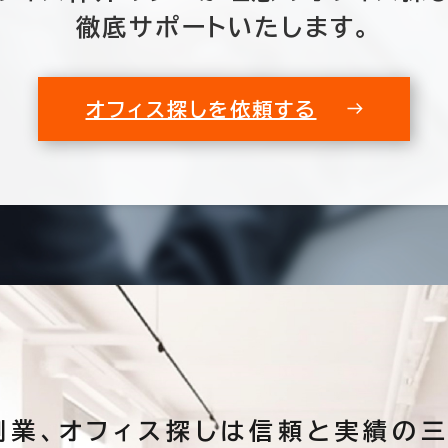
以内
20年以内
30年以内
徹底サポートいたします。
オフィス探しを依頼する
フロア面積100坪以上
0室
(0棟)
該当数
創業、
オフィス探しは
信頼と実績の三