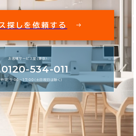
ス探しを依頼する
フィス探しを徹底サポートいたします
私た
お客様サービス室（東京）
スビルの情報がすぐに欲しい！ そんな
0120-534-011
鬼商事へお問い合わせください。 より
より正確に、より良い情報をお届けしま
時間：9:00〜17:00（土日祝日は除く）