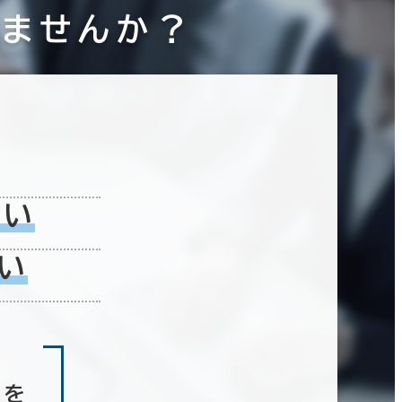
りませんか？
ない
い
しを