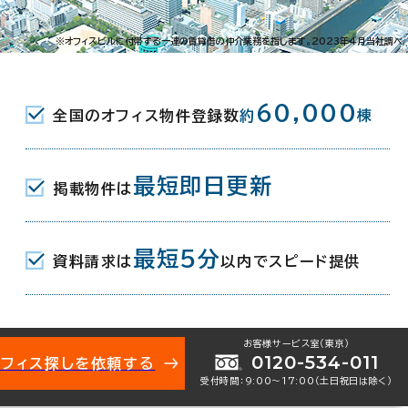
※オフィスビルに付帯する一連の賃貸借の仲介業務を指します。2023年4月当社調べ
60,000
ります。
全国のオフィス物件登録数
約
棟
。
最短即日更新
掲載物件は
最短5分
資料請求は
以内でスピード提供
お客様サービス室（東京）
0120-534-011
オフィス探しを依頼する
受付時間：9:00〜17:00（土日祝日は除く）