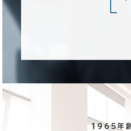
建築中
1年以内
5年以内
10年
階数
1階
2階以上
その他
制震・免震構造
駐車場設備あり
1
1965年