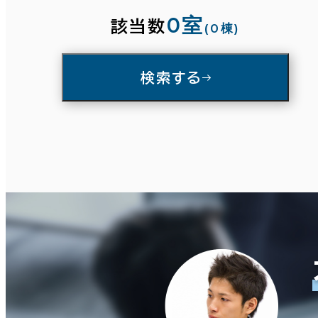
3分以内
5分以内
10分以内
0室
該当数
(0棟)
条件で絞り込む
入居可能時期
検索する
即入居可能
3か月以内
面積選択
６か月以内
６か月以上
坪数
人数
～
複数フロアを含む
築年数
建築中
1年以内
5年以内
10年以内
20年以内
30年以内
賃料選択（共益費含）
坪単価
月総額
階数
～