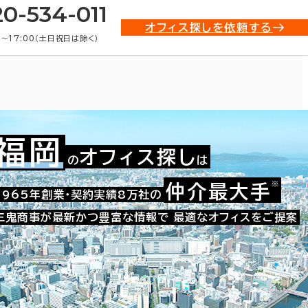
20-534-011
オフィス探しを依頼する
0〜17:00（土日祝日は除く）
福岡
オフィス探し
の
は
貸事務所)・賃貸オフィス物件一
※
仲介最大手
1965年創業・契約実績8万社の
三鬼商事が最新かつ豊富な情報で
最適なオフィスをご提案
条件で絞り込む