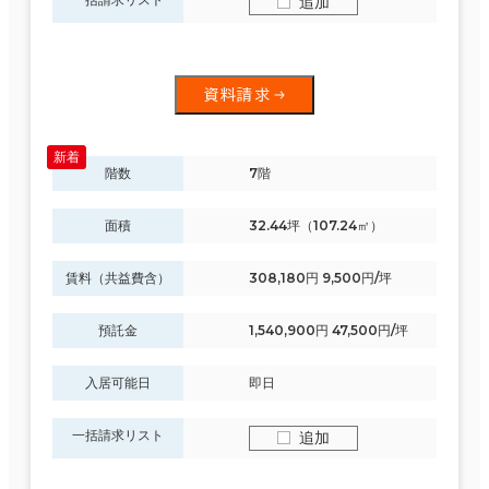
追加
資料請求
階数
7階
面積
32.44坪（107.24㎡）
賃料（共益費含）
308,180円 9,500円/坪
預託金
1,540,900円 47,500円/坪
入居可能日
即日
一括請求リスト
追加