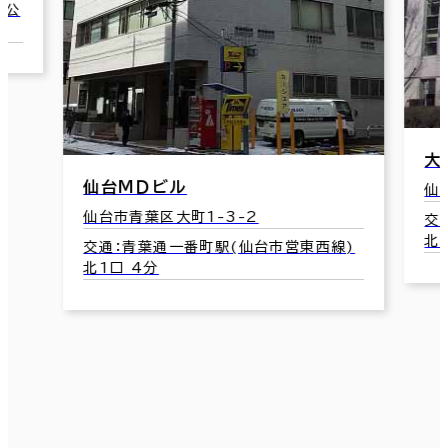
広
仙
大同生命仙台青葉ビル
交
仙台市青葉区大町1-1-1
1
交通：青葉通一番町駅(仙台市営東西線)
北2口 3分
)