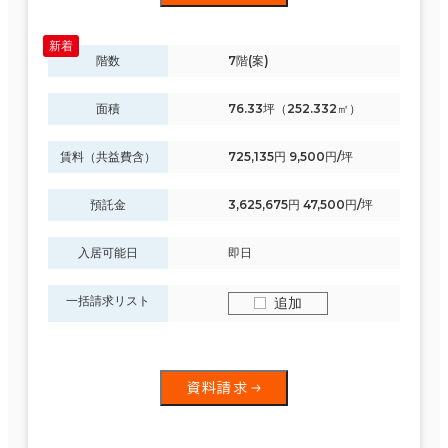
階数
7階(案)
面積
76.33坪（252.332㎡）
賃料（共益費含）
725,135円 9,500円/坪
預託金
3,625,675円 47,500円/坪
入居可能日
即日
一括請求リスト
追加
資料請求