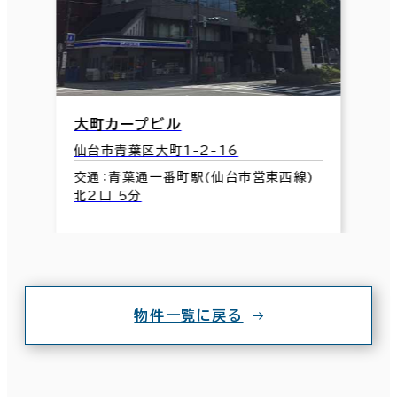
大町カープビル
仙台市青葉区大町1-2-16
交通：青葉通一番町駅(仙台市営東西線)
北2口 5分
物件一覧に戻る