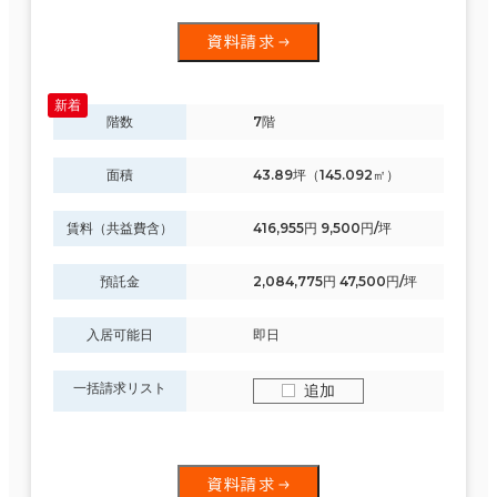
資料請求
階数
7階
面積
43.89坪（145.092㎡）
賃料（共益費含）
416,955円 9,500円/坪
預託金
2,084,775円 47,500円/坪
入居可能日
即日
一括請求リスト
追加
資料請求