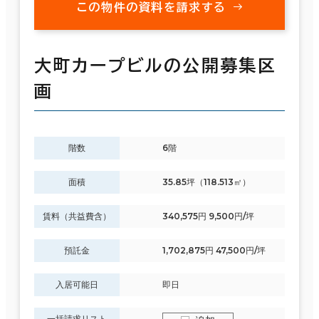
この物件の資料を請求する
大町カープビルの公開募集区
画
階数
6階
面積
35.85坪（118.513㎡）
賃料（共益費含）
340,575円 9,500円/坪
預託金
1,702,875円 47,500円/坪
入居可能日
即日
一括請求リスト