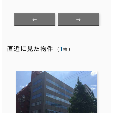
（
1
）
直近に見た物件
棟