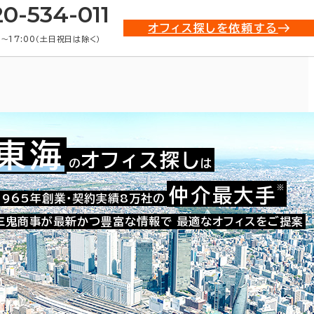
20-534-011
オフィス探しを依頼する
0〜17:00（土日祝日は除く）
東海
オフィス探し
の
は
※
仲介最大手
008-40098
1965年創業・契約実績8万社の
お問い合わせ番号：
三鬼商事が最新かつ豊富な情報で
最適なオフィスをご提案