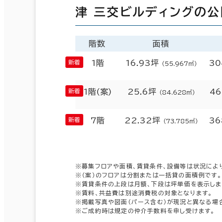
津 三交ビルディングの
階数
面積
1階
16.93坪
30
（55.967㎡）
1階(案)
25.6坪
46
（84.628㎡）
7階
22.32坪
36
（73.785㎡）
※募集フロアや面積、賃貸条件、設備等は状況によ
※（案）のフロアは分割または一括貸の面積例です。
※賃貸条件の上段は月額、下段は坪単価を表示しま
※賃料、共益費は別途消費税の対象となります。
※掲載写真や図面（パース含む）が現況と異なる場
※ご成約時は規定の仲介手数料を申し受けます。