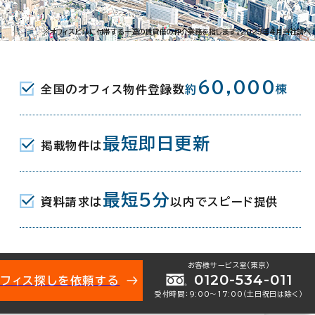
88
※オフィスビルに付帯する一連の賃貸借の仲介業務を指します。2023年4月当社調べ
R) 東口 3分
60,000
全国のオフィス物件登録数
約
棟
鉄名古屋線) 東口(近鉄) 3分
勢鉄道) 東口 3分
最短即日更新
掲載物件は
月
最短5分
資料請求は
以内でスピード提供
地下1階建
お客様サービス室（東京）
0120-534-011
オフィス探しを依頼する
受付時間：9:00〜17:00（土日祝日は除く）