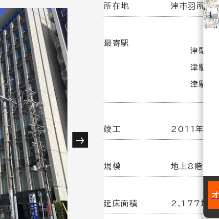
所在地
津市羽所町3
最寄駅
津駅(J
津駅(近
津駅(伊
竣工
2011年 4
規模
地上8階／
延床面積
2,177坪