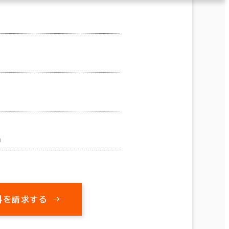
m
料を請求する