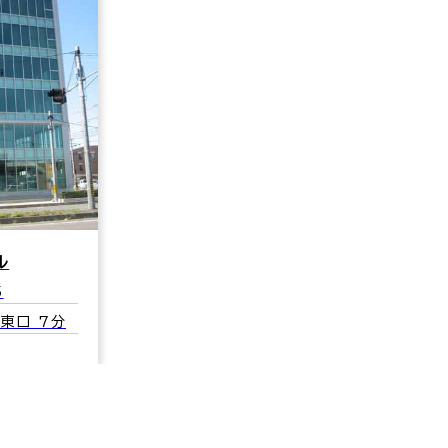
ル
5
 東口 7分