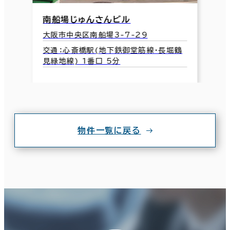
南船場じゅんさんビル
大阪市中央区南船場3-7-29
交通：心斎橋駅(地下鉄御堂筋線･長堀鶴
見緑地線) 1番口 5分
物件一覧に戻る