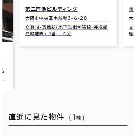
第二芦池ビルディング
長
大阪市中央区南船場3-6-28
大
交通：心斎橋駅(地下鉄御堂筋線･長堀鶴
交
見緑地線) 1番口 4分
緑
見
（
1
）
直近に見た物件
棟