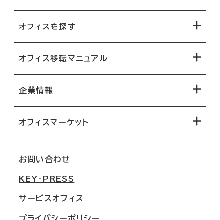
オフィスを探す
オフィス移転マニュアル
エリアから探す
地図から探す
企業情報
オフィス探しのためのチェックポイント
路線・駅から探す
移転コストシミュレーション
オフィスマーケット
会社概要
移転スケジュール
支店情報
オフィス移転Q&A
お問い合わせ
東京
三鬼商事が選ばれる理由
KEY-PRESS
大阪
一般事業主行動計画
サービスオフィス
名古屋
採用情報
プライバシーポリシー