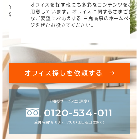
オフィスを探す他にも多彩なコンテンツをご
信頼の
用意しています。 オフィスに関するさまざま
 豊富
なご要望にお応えする 三鬼商事のホームペー
す。
ジをぜひお役立てください。
オフィス探しを依頼する
お客様サービス室（東京）
0120-534-011
受付時間：9:00〜17:00（土日祝日は除く）