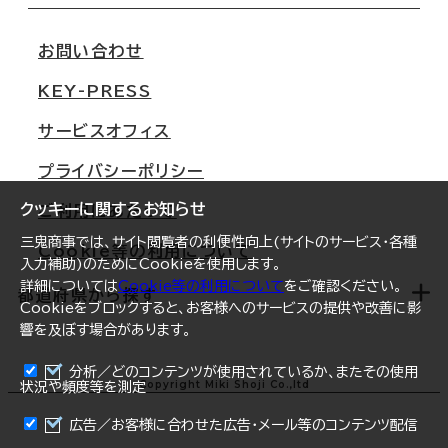
移転スケジュール
支店情報
オフィス移転Q&A
お問い合わせ
東京
三鬼商事が選ばれる理由
KEY-PRESS
大阪
一般事業主行動計画
サービスオフィス
名古屋
採用情報
プライバシーポリシー
札幌
ご契約者様の声
クッキーに関するお知らせ
ご利用にあたって
仙台
三鬼商事では、サイト閲覧者の利便性向上(サイトのサービス・各種
Cookie等の利用について
横浜
入力補助)のためにCookieを使用します。
詳細については
Cookie等の利用について
をご確認ください。
福岡
都道府県から探す
Cookieをブロックすると、お客様へのサービスの提供や改善に影
響を及ぼす場合があります。
オフィスリポート
ログイン
分析／どのコンテンツが使用されているか、またその使用
北海道
Copyright Miki Shoji Co.,ltd
状況や頻度等を測定
まとめて資料請求
青森県
広告／お客様に合わせた広告・メール等のコンテンツ配信