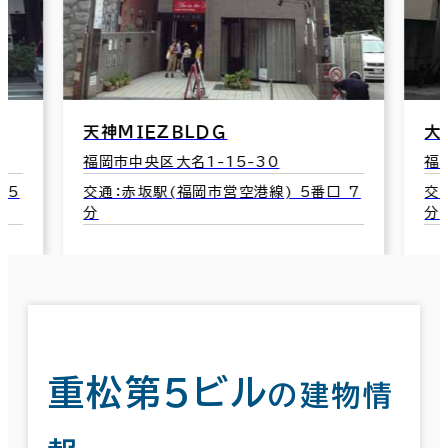
大名イマンス
福岡市中央区大名1-3-46
番口 7
交通：赤坂駅(福岡市営空港線) 5番口 6
分
重松第５ビル
の建物情