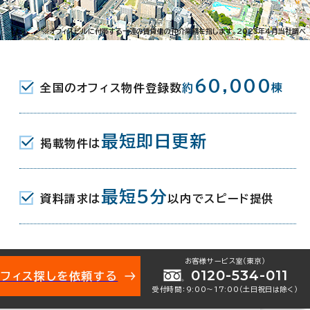
区榴岡1-2-13
※オフィスビルに付帯する一連の賃貸借の仲介業務を指します。2023年4月当社調べ
JR) 出入口2 2分
60,000
全国のオフィス物件登録数
約
棟
通駅(仙台市営東西線) 北2口 3分
仙台市営南北線･東西線) エレベータ出入口
最短即日更新
掲載物件は
最短5分
資料請求は
以内でスピード提供
月
地下1階建
お客様サービス室（東京）
0120-534-011
オフィス探しを依頼する
受付時間：9:00〜17:00（土日祝日は除く）