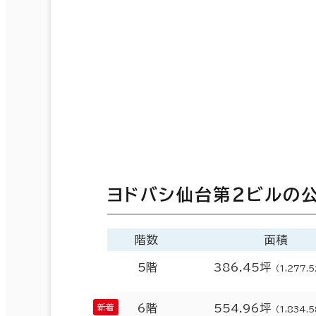
ヨドバシ仙台第２ビルの
階数
面積
5階
386.45坪
（1,277.
6階
554.96坪
（1,834.