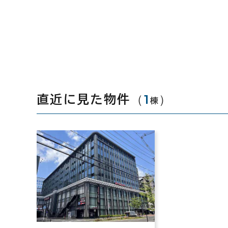
（
1
）
直近に見た物件
棟