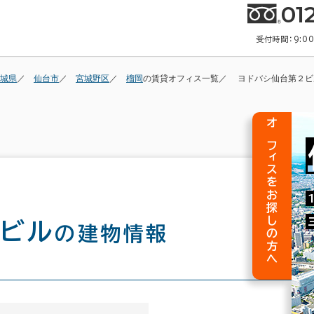
01
受付時間：9:0
城県
仙台市
宮城野区
榴岡
の賃貸オフィス一覧
ヨドバシ仙台第２ビ
オフィスをお探しの方へ
２ビル
の建物情報