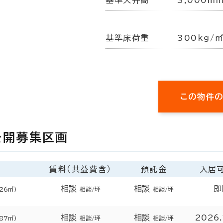
基準床荷重
300kg/
この物件
公開募集区画
賃料（共益費含）
預託金
入居
相談
相談
即
526㎡）
相談/坪
相談/坪
相談
相談
2026
587㎡）
相談/坪
相談/坪