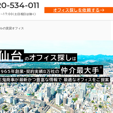
20-534-011
オフィス探しを依頼する
0〜17:00（土日祝日は除く）
ルの賃貸オフィス
仙台
オフィス探し
の
は
※
仲介最大手
002-40105
1965年創業・契約実績8万社の
お問い合わせ番号：
三鬼商事が最新かつ豊富な情報で
最適なオフィスをご提案