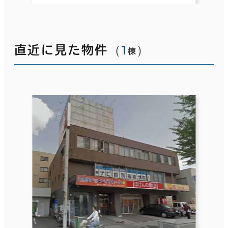
（
1
）
直近に見た物件
棟