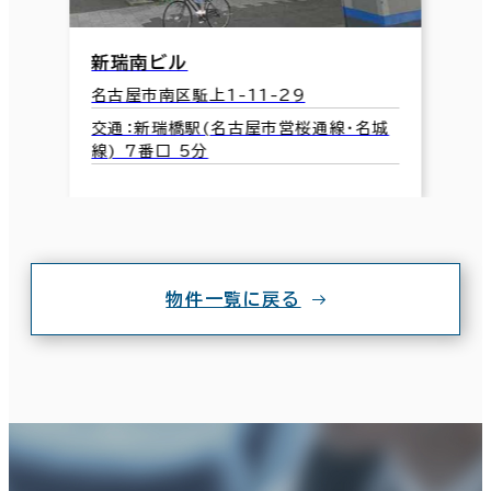
新瑞南ビル
名古屋市南区駈上1-11-29
交通：新瑞橋駅(名古屋市営桜通線･名城
線) 7番口 5分
物件一覧に戻る