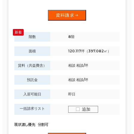
資料請求
階数
8階
面積
120.117坪（397.082㎡）
賃料（共益費含）
相談 相談/坪
預託金
相談 相談/坪
入居可能日
即日
一括請求リスト
追加
現状渡し優先 分割可