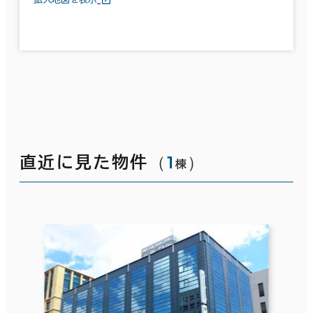
（
1
）
直近に見た物件
棟