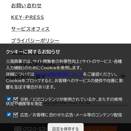
支店情報
オフィス移転Q&A
お問い合わせ
東京
三鬼商事が選ばれる理由
KEY-PRESS
大阪
一般事業主行動計画
サービスオフィス
名古屋
採用情報
プライバシーポリシー
札幌
ご契約者様の声
クッキーに関するお知らせ
ご利用にあたって
仙台
三鬼商事では、サイト閲覧者の利便性向上(サイトのサービス・各種
Cookie等の利用について
横浜
入力補助)のためにCookieを使用します。
詳細については
Cookie等の利用について
をご確認ください。
福岡
都道府県から探す
Cookieをブロックすると、お客様へのサービスの提供や改善に影
響を及ぼす場合があります。
オフィスリポート
ログイン
分析／どのコンテンツが使用されているか、またその使用
北海道
Copyright Miki Shoji Co.,ltd
状況や頻度等を測定
まとめて資料請求
青森県
広告／お客様に合わせた広告・メール等のコンテンツ配信
岩手県
0120-534-011
設定を保存する