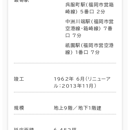
呉服町駅(福岡市営箱
崎線) 5番口 2分
中洲川端駅(福岡市営
空港線･箱崎線) 7番
口 7分
祇園駅(福岡市営空港
線) 1番口 7分
竣工
1962年 6月（リニューア
ル：2013年11月）
規模
地上9階／地下1階建
延床面積
6,452坪