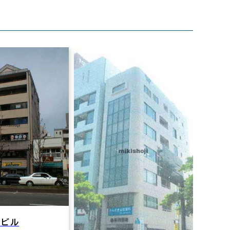
嶋ビル
トウ