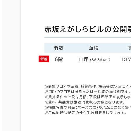
赤坂えがしらビルの公開
階数
面積
6階
11坪
187
（36.364㎡）
※募集フロアや面積、賃貸条件、設備等は状況によ
※（案）のフロアは分割または一括貸の面積例です。
※賃貸条件の上段は月額、下段は坪単価を表示しま
※賃料、共益費は別途消費税の対象となります。
※掲載写真や図面（パース含む）が現況と異なる場
※ご成約時は規定の仲介手数料を申し受けます。