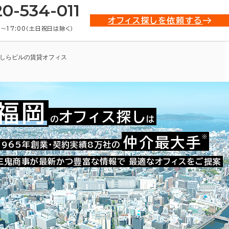
20-534-011
オフィス探しを依頼する
0〜17:00（土日祝日は除く）
しらビルの賃貸オフィス
福岡
オフィス探し
の
は
※
仲介最大手
010-05246
1965年創業・契約実績8万社の
お問い合わせ番号：
三鬼商事が最新かつ豊富な情報で
最適なオフィスをご提案