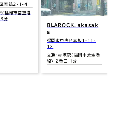
区舞鶴2-1-4
福岡市
駅(福岡市営空港
交通
 3分
線) 
ＢＬＡＲＯＣＫ．ａｋａｓａｋ
ａ
福岡市中央区赤坂1-11-
12
交通：赤坂駅(福岡市営空港
線) 2番口 1分