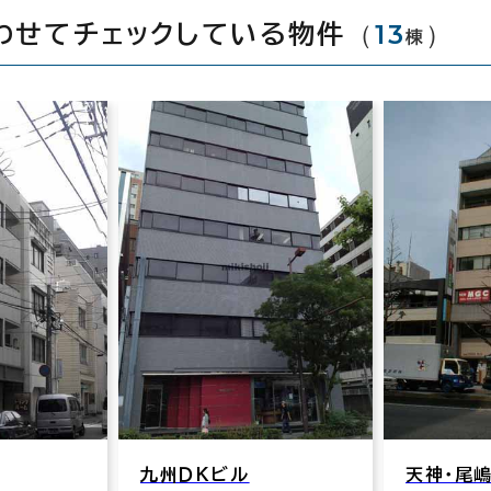
（
13
）
わせてチェックしている物件
棟
九州ＤＫビル
天神・尾