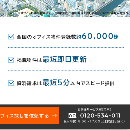
赤坂1-5-22
※オフィスビルに付帯する一連の賃貸借の仲介業務を指します。2023年4月当社調べ
(福岡市営空港線) 6番口 4分
60,000
全国のオフィス物件登録数
約
棟
通駅(福岡市営七隈線) 1番口 12分
(福岡市営空港線) 1番口 12分
最短即日更新
掲載物件は
月
最短5分
資料請求は
以内でスピード提供
お客様サービス室（東京）
0120-534-011
オフィス探しを依頼する
受付時間：9:00〜17:00（土日祝日は除く）