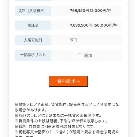
賃料（共益費含）
769,950円 15,000円/坪
預託金
7,699,500円 150,000円/坪
入居可能日
即日
一括請求リスト
追加
資料請求
※募集フロアや面積、賃貸条件、設備等は状況により変更にな
る場合があります。
※（案）のフロアは分割または一括貸の面積例です。
※賃貸条件の上段は月額、下段は坪単価を表示します。
※賃料、共益費は別途消費税の対象となります。
※掲載写真や図面（パース含む）が現況と異なる場合は現況を