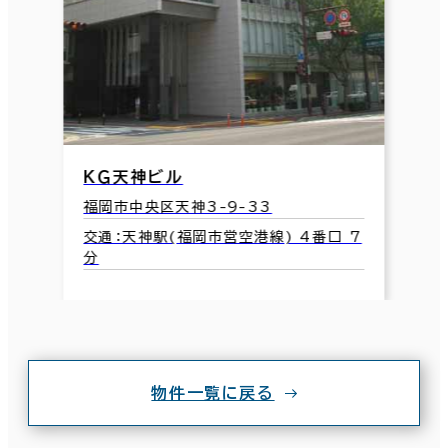
ＫＧ天神ビル
福岡市中央区天神3-9-33
交通：天神駅(福岡市営空港線) 4番口 7
分
物件一覧に戻る