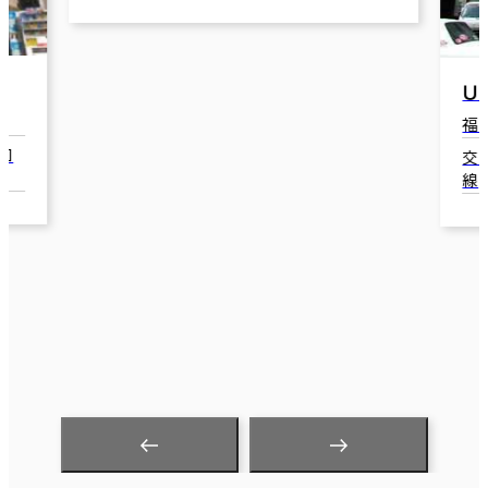
ＵＳＨＩＯビル
メ
福岡市中央区天神2-3-13
福
交通：西鉄福岡[天神]駅(西鉄天神大牟田
交
線) 南口 4分
5