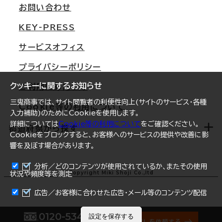
支店情報
オフィス移転Q&A
お問い合わせ
東京
三鬼商事が選ばれる理由
KEY-PRESS
大阪
一般事業主行動計画
サービスオフィス
名古屋
採用情報
プライバシーポリシー
札幌
ご契約者様の声
クッキーに関するお知らせ
ご利用にあたって
仙台
三鬼商事では、サイト閲覧者の利便性向上(サイトのサービス・各種
Cookie等の利用について
横浜
入力補助)のためにCookieを使用します。
詳細については
Cookie等の利用について
をご確認ください。
福岡
都道府県から探す
Cookieをブロックすると、お客様へのサービスの提供や改善に影
響を及ぼす場合があります。
オフィスリポート
ログイン
分析／どのコンテンツが使用されているか、またその使用
北海道
Copyright Miki Shoji Co.,ltd
状況や頻度等を測定
まとめて資料請求
青森県
広告／お客様に合わせた広告・メール等のコンテンツ配信
岩手県
0120-534-011
設定を保存する
オフィス探しを依頼する