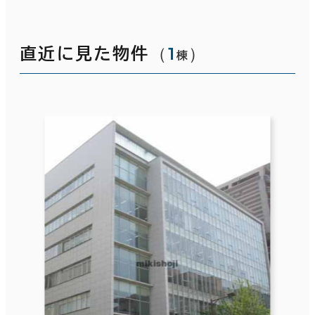
（
1
）
直近に見た物件
棟