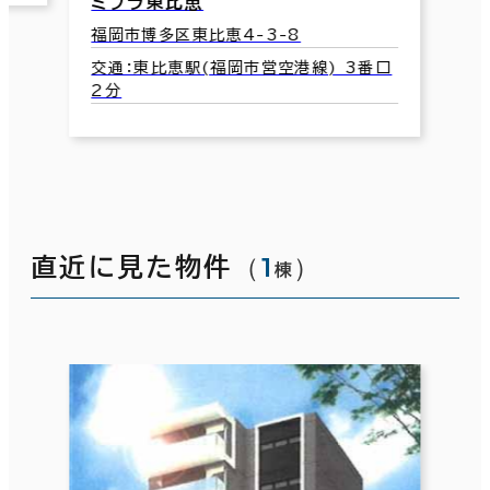
ミプラ東比恵
福岡市博多区東比恵4-3-8
交通：東比恵駅(福岡市営空港線) 3番口
2分
（
1
）
直近に見た物件
棟