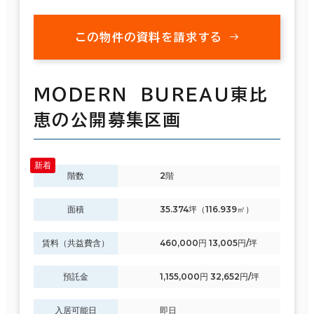
この物件の資料を請求する
ＭＯＤＥＲＮ ＢＵＲＥＡＵ東比
恵の公開募集区画
階数
2階
面積
35.374坪（116.939㎡）
賃料（共益費含）
460,000円 13,005円/坪
預託金
1,155,000円 32,652円/坪
入居可能日
即日