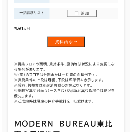
一括請求リスト
追加
礼金1ヵ月
資料請求
※募集フロアや面積、賃貸条件、設備等は状況により変更にな
る場合があります。
※（案）のフロアは分割または一括貸の面積例です。
※賃貸条件の上段は月額、下段は坪単価を表示します。
※賃料、共益費は別途消費税の対象となります。
※掲載写真や図面（パース含む）が現況と異なる場合は現況を
優先します。
※ご成約時は規定の仲介手数料を申し受けます。
ＭＯＤＥＲＮ ＢＵＲＥＡＵ東比