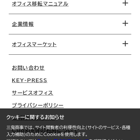
オフィス移転マニュアル
エリアから探す
地図から探す
企業情報
オフィス探しのためのチェックポイント
路線・駅から探す
移転コストシミュレーション
オフィスマーケット
会社概要
移転スケジュール
支店情報
オフィス移転Q&A
お問い合わせ
東京
三鬼商事が選ばれる理由
KEY-PRESS
大阪
一般事業主行動計画
サービスオフィス
名古屋
採用情報
プライバシーポリシー
札幌
ご契約者様の声
クッキーに関するお知らせ
ご利用にあたって
仙台
三鬼商事では、サイト閲覧者の利便性向上(サイトのサービス・各種
Cookie等の利用について
横浜
入力補助)のためにCookieを使用します。