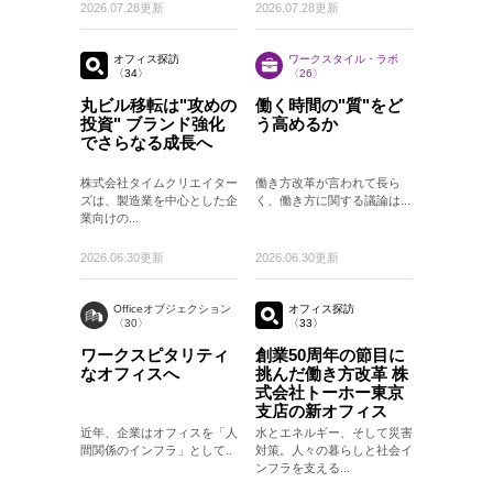
2026.07.28更新
2026.07.28更新
オフィス探訪
ワークスタイル・ラボ
〈34〉
〈26〉
丸ビル移転は"攻めの
働く時間の"質"をど
投資" ブランド強化
う高めるか
でさらなる成長へ
株式会社タイムクリエイター
働き方改革が言われて長ら
ズは、製造業を中心とした企
く、働き方に関する議論は...
業向けの...
2026.06.30更新
2026.06.30更新
Officeオブジェクション
オフィス探訪
〈30〉
〈33〉
ワークスピタリティ
創業50周年の節目に
なオフィスへ
挑んだ働き方改革 株
式会社トーホー東京
支店の新オフィス
近年、企業はオフィスを「人
水とエネルギー、そして災害
間関係のインフラ」として..
対策。人々の暮らしと社会イ
ンフラを支える...