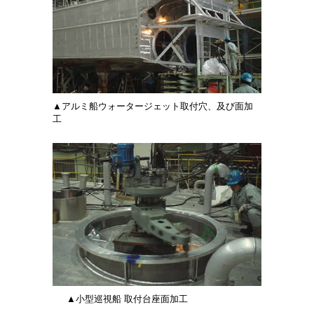
▲アルミ船ウォータージェット取付穴、及び面加
工
▲小型巡視船 取付台座面加工