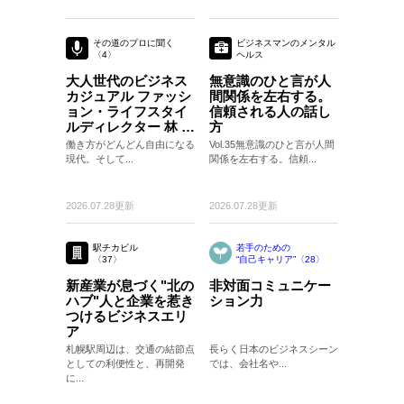
その道のプロに聞く
ビジネスマンのメンタル
〈4〉
ヘルス
〈35〉
大人世代のビジネス
無意識のひと言が人
カジュアル ファッシ
間関係を左右する。
ョン・ライフスタイ
信頼される人の話し
ルディレクター 林 ト
方
モヒコさん
働き方がどんどん自由になる
Vol.35無意識のひと言が人間
現代。そして...
関係を左右する。信頼...
2026.07.28更新
2026.07.28更新
駅チカビル
若手のための
〈37〉
“自己キャリア”〈28〉
〈28〉
新産業が息づく"北の
非対面コミュニケー
ハブ"人と企業を惹き
ション力
つけるビジネスエリ
ア
札幌駅周辺は、交通の結節点
長らく日本のビジネスシーン
としての利便性と、再開発
では、会社名や...
に...