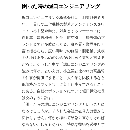
困った時の堀口エンジニアリング
堀口エンジニアリング株式会社は、創業以来６８
年、一貫して工作機械の製造とメンテナンスを行
っている中堅企業だ。対象とするマーケットは、
自動車、建設機械、船舶、航空機、工場設備のプ
ラントまでと多岐にわたる。身を置く業界をひと
言で括るなら、広い意味での修理・製造業。規模
の大小はあるものの競合がひしめく業界と言える
だろう。そうした中で「堀口エンジニアリングの
強みは何か」といえば、小企業と比べれば高品質
の仕事が提供できること、大企業と比較するなら
低価格かつフットワーク良く仕事ができるところ
にある。自社のポジションについて堀口昇治社長
は次のように話す。
「困った時の堀口エンジニアリングということに
なるでしょうか。そうした会社の在り方は昔から
変わりません。何かが壊れて早急に直さなければ
ならない。しかもそれが、特殊な技術を必要とす