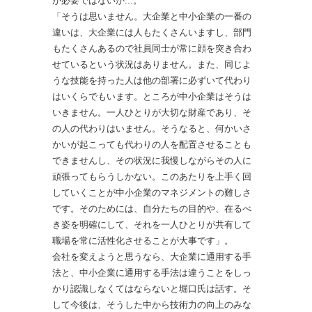
が必要ではないか...。
「そうは思いません。大企業と中小企業の一番の
違いは、大企業には人もたくさんいますし、部門
もたくさんあるので社員同士が常に顔を突き合わ
せているという状況はありません。また、同じよ
うな技能を持った人は他の部署に必ずいて代わり
はいくらでもいます。ところが中小企業はそうは
いきません。一人ひとりが大切な財産であり、そ
の人の代わりはいません。そうなると、何かいさ
かいが起こっても代わりの人を配置させることも
できませんし、その状況に我慢しながらその人に
頑張ってもらうしかない。このあたりを上手く回
していくことが中小企業のマネジメントの難しさ
です。そのためには、自分たちの目的や、在るべ
き姿を明確にして、それを一人ひとりが共有して
職場を常に活性化させることが大事です」。
会社を変えようと思うなら、大企業に通用する手
法と、中小企業に通用する手法は違うことをしっ
かり認識しなくてはならないと堀口氏は話す。そ
して今後は、そうした中から技術力の向上のみな