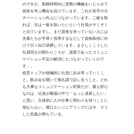
のですが、勤務時間内に実際の機械をいじらせて
技術を学ぶ機会を設けています。これが若手のモ
チベーション向上につながっています。二級を取
れば、次は一級を狙いたいという社員がぞくぞく
と出ていますし、まだ資格を持っていない人には
先輩たちが手厚く指導するなどして資格取得に向
けて日々自己研鑽しています。まさしくこうした
社員同士の関わりこそが、課題であったコミュニ
ケーション不足の解消にもつながっていくので
す」。
経営トップが積極的に社員に歩み寄っていくこ
と。飲み会を開いて無礼講で話し合うこと。どれ
も大事なコミュニケーション対策だが、最も肝心
なのは、社員が職場の中で「もっと成長したい」
と思い、主体的に人や仕事と関わりを持つことに
他ならない。堀口エンジニアリングには今、そう
した気風が満ちている。