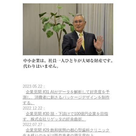
2023.05.22：
企業見聞 #31 AIがデータを解析して好意度を予
測し、消費者に刺さるパッケージデザインを制作
する。
2022.12.22：
企業見聞 #30 脱・下請けで100億円企業を目指
す、株式会社リゲッタの紆余曲折。
2022.07.27：
企業見聞 #29 飽和状態の都心型歯科クリニック
生き残りのカギは既存患者の満足度向上