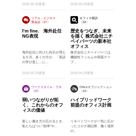
2026.06.30更新
2026.05.26更新
リアル・ビジネス
オフィス探訪
英会話〈37〉
〈32〉
〈37〉
I'm fine. 海外赴任
歴史をつなぎ、未来
NG表現
を描く 株式会社ニチ
ベイパーツの新本社
オフィス
海外赴任に向けた内示が増え
株式会社ニチベイパーツは、
る６月。多くの方が、「英語
機能性フィルムや両面テー
の学び直し」に...
プ...
2026.05.26更新
2026.04.28更新
ワークスタイル・ラボ
Officeオブジェクション
〈25〉
〈29〉
弱いつながりが拓
ハイブリッドワーク
く、これからのオフ
前提のオフィス計画
ィスの価値
新しい働き方が広がるとき、
リモートワークが一気に広が
私たちはつい"効率"や...
ったコロナ禍以降、働く場所
の..