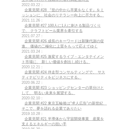
2022.03.22：
企業見聞 #28 『世の中から卒業をなくす』をミ
ッションに、社会のリテラシー向上に尽力する。
2021.11.26：
企業見聞 #27 100人に1人に刺さる製品づくり
で、 クラフトビール業界を牽引する
2021.07.27：
企業見聞 #26 成長のキーワードは新陳代謝の促
進。 価値の二極化に上質をもって応えてゆく
2021.03.24：
企業見聞 #25 激変するライブ・エンタテイメン
ト市場に、 新しい価値を創出し続ける。
2020.12.21：
企業見聞 #24 伴走型コンサルティングで、 サス
ティナビリティをビジネスにする。
2020.06.22：
企業見聞 #23 ショッピングセンターの草分けと
して、 明るい未来を展望する。
2020.02.10：
企業見聞 #22 東京五輪後は"求人広告"の新世紀
そこで、夢を語れる企業でありたい
2019.10.28：
企業見聞 #21 半導体から宇宙開発事業 産業を
支えるエネルギーの担い手