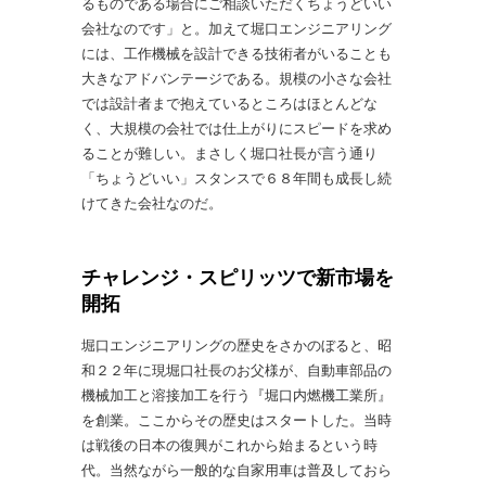
るものである場合にご相談いただくちょうどいい
会社なのです」と。加えて堀口エンジニアリング
には、工作機械を設計できる技術者がいることも
大きなアドバンテージである。規模の小さな会社
では設計者まで抱えているところはほとんどな
く、大規模の会社では仕上がりにスピードを求め
ることが難しい。まさしく堀口社長が言う通り
「ちょうどいい」スタンスで６８年間も成長し続
けてきた会社なのだ。
チャレンジ・スピリッツで新市場を
開拓
堀口エンジニアリングの歴史をさかのぼると、昭
和２２年に現堀口社長のお父様が、自動車部品の
機械加工と溶接加工を行う『堀口内燃機工業所』
を創業。ここからその歴史はスタートした。当時
は戦後の日本の復興がこれから始まるという時
代。当然ながら一般的な自家用車は普及しておら