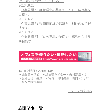
は、最先端のツールによって。
2013.09.26：
企業見聞 #3 経営理念の共有で、１００年企業を
目指す。
2013.06.25：
企業見聞 #2 販売最前線の課題を、利他の心で解
決する。
2013.03.25：
企業見聞 #1 プロの意識の徹底で、福島から世界
を目指す
■記事公開日：2015/11/04
▼編集部＝構成 ▼編集部ライター・吉村高廣＝文
▼渡部恒雄＝撮影 ▼写真・資料提供＝堀口エンジニ
アリング株式会社
↑ページの先頭へ