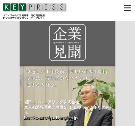
堀口エンジニアリング株式会社
東京都渋谷区恵比寿西２-１-10プライムホリグチビ
ル
http://www.horiguchi-engi.co.jp/