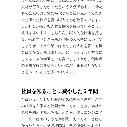
ていた従業員の中には会社経営のスキルを持った
人材が存在しなかったという２点である。 「私ど
もの会社には、父の時代から会社を支えてくださ
った優れた技術を持つ職人さんが数多くいます。
しかしながら、職人的な技術を持っていることと
経営は違います。もちろん、職人的な技術を持ち
ながら経営センスもあわせ持つ人も中にはいるで
しょうが、中小企業ではそうした人材を育てる機
会はなかなかありません。むしろそうした方々に
しても、大政奉還とでも言いましょうか、創業者
の長男が経営をやるというのが一番収まりがいい
と思っている方が多いのです」。
社員を知ることに費やした２年間
とはいえ、新しい社長がイスに座った途端、意見
の相違を主張する社員が出てくることは、会社の
規模を問わず概ねある。ところが堀口エンジニア
リングではそのような声が聞こえてくることはな
かったと言う。その理由は、その頃会社が若手社