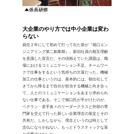
大企業のやり方では中小企業は変わ
らない
就任２年にして初めて打って出た策が『堀口エン
ジニアリング第二創業期』。新旧社員の相互理解
を意識した宣言だ。その頃抱えていた課題は、職
場におけるコミュニケーション不足。チームワー
クで仕事をするという気持ちの欠落だった。機械
加工の仕事というのは、基本的には、朝出社して
きてから帰るまで自分が担当する機械と向き合っ
て、人とのコミュニケーションをあまり求められ
ない仕事である。そこで堀口氏が手がけたのが、
ベテラン・若手各々のリーダークラスと外部の専
門家を交えて行った新しい企業理念の策定とその
共有だ。しかしながら、理念というのは時として
念仏になりかねない。もっとドラスティックな策