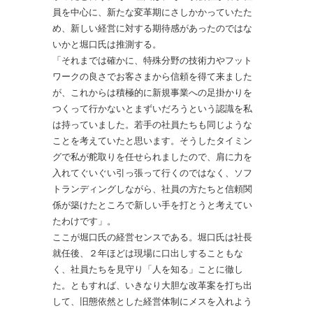
員を中心に、新たな変革期にさしかかっていたた
め、新しい経営に対する期待感があったのではな
いかと堀口氏は推測する。
「それまでは確かに、特殊分野の技術力やフット
ワークの良さでお客さまから信頼を得て来ました
が、これからは積極的に新規事業への足掛かりを
つくって行かないとまずいだろうという認識を私
は持っていました。若手の社員たちも同じような
ことを考えていたと思います。そうしたタイミン
グで私が舵取りを任せられましたので、肩に力を
入れてぐいぐい引っ張って行くのではなく、ソフ
トランディングしながら、社員の方たちと信頼関
係が築けたところで新しい手を打とうと考えてい
たわけです」。
ここが堀口氏の経営センスである。堀口氏は社長
就任後、２年ほどは現場に口出しすることもな
く、社員たちを見守り「人を知る」ことに徹し
た。ともすれば、いきなり大胆な改革案を打ち出
して、旧態依然とした経営体制にメスを入れよう