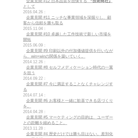
企業見聞 #12 日本品質を担保する
『技術商社』
として
2016.04.26：
企業見聞 #11 ニッチな事業領域を深掘りし、顧
客から信頼を勝ち取る
2015.11.04：
企業見聞 #10 卓越した工作技術で新しい市場を
開拓
2015.06.09：
企業見聞 #9 印刷以外の付加価値提供を行いなが
ら、win×winの関係を築いていく。
2014.12.26：
企業見聞 #8 セルフメディケーション時代の一翼
を担う
2014.09.22：
企業見聞 #7 今に満足することなくチャレンジす
る
2014.07.14：
企業見聞 #6 お客様と一緒に歓喜できる店づくり
を。
2014.04.28：
企業見聞 #5 マーケティングの目的は、ユーザー
との距離を縮めること。
2013.11.28：
企業見聞 #4 歴史だけでは勝ち目はない。差別化