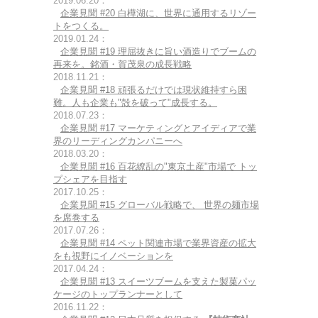
2019.06.20：
企業見聞 #20 白樺湖に、世界に通用するリゾー
トをつくる。
2019.01.24：
企業見聞 #19 理屈抜きに旨い酒造りでブームの
再来を。銘酒・賀茂泉の成長戦略
2018.11.21：
企業見聞 #18 頑張るだけでは現状維持すら困
難。人も企業も"殻を破って"成長する。
2018.07.23：
企業見聞 #17 マーケティングとアイディアで業
界のリーディングカンパニーへ
2018.03.20：
企業見聞 #16 百花繚乱の"東京土産"市場で トッ
プシェアを目指す
2017.10.25：
企業見聞 #15 グローバル戦略で、 世界の麺市場
を席巻する
2017.07.26：
企業見聞 #14 ペット関連市場で業界資産の拡大
をも視野にイノベーションを
2017.04.24：
企業見聞 #13 スイーツブームを支えた製菓パッ
ケージのトップランナーとして
2016.11.22：