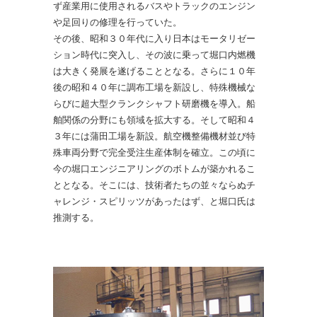
ず産業用に使用されるバスやトラックのエンジン
や足回りの修理を行っていた。
その後、昭和３０年代に入り日本はモータリゼー
ション時代に突入し、その波に乗って堀口内燃機
は大きく発展を遂げることとなる。さらに１０年
後の昭和４０年に調布工場を新設し、特殊機械な
らびに超大型クランクシャフト研磨機を導入。船
舶関係の分野にも領域を拡大する。そして昭和４
３年には蒲田工場を新設。航空機整備機材並び特
殊車両分野で完全受注生産体制を確立。この頃に
今の堀口エンジニアリングのボトムが築かれるこ
ととなる。そこには、技術者たちの並々ならぬチ
ャレンジ・スピリッツがあったはず、と堀口氏は
推測する。