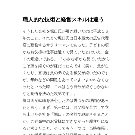
職人的な技術と経営スキルは違う
そうした会社を堀口氏が引き継いだのは平成１６
年のこと。それまで堀口氏は日本最大の広告代理
店に勤務するサラリーマンであった。子どもの頃
からお父様の仕事は近くで見ていたとはいえ、全
くの畑違いである。 「小さな頃から見ていたから
こそ跡を継ぐのが嫌だったんです（笑）。父が亡
くなり、直後は父の弟である叔父が継いだのです
が、年齢などの問題もあっていよいよやれなくな
ったといった時、これはもう自分が継ぐしかない
なと覚悟を決めた次第です」。
堀口氏が転職を決心したのは幾つかの理由があっ
たと言う。まず、第一には、お父様が苦労して立
ち上げた会社を「堀口」の名前で継続させること
が、ご存命中のお父様にできなかった親孝行にな
ると考えたこと。そしてもう一つは、当時在籍し