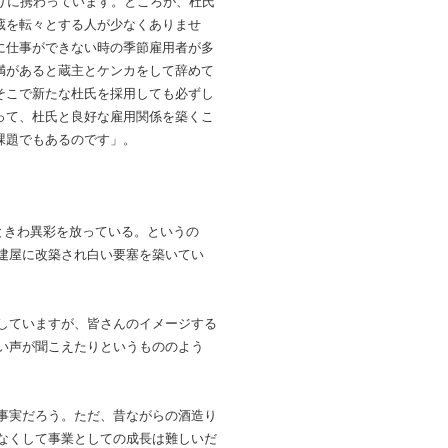
りに携わっています。ところが、杜氏
蔵を転々とする人が少なくありませ
に仕事ができない時の季節雇用者が多
満があると蔵主とケンカをして辞めて
そこで新たな杜氏を採用しても必ずし
って、杜氏と良好な雇用関係を築くこ
課題でもあるのです」。
ときわ異彩を放っている。というの
建屋に改築され白い要塞を築いてい
していますが、皆さんのイメージする
い声が聞こえたりというもののよう
事実だろう。ただ、昔ながらの酒造り
なくして事業としての成長は難しいだ