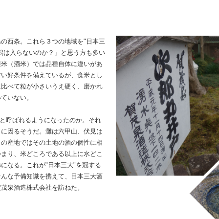
の西条。これら３つの地域を"日本三
潟は入らないのか？」と思う方も多い
適米（酒米）では品種自体に違いがあ
すい好条件を備えているが、食米とし
に比べて粒が小さいうえ硬く、磨かれ
いていない。
"と呼ばれるようになったのか。それ
ィに因るそうだ。灘は六甲山、伏見は
々の産地ではその土地の酒の個性に相
つまり、米どころである以上に水どこ
になる。これが"日本三大"を冠する
そんな予備知識を携えて、日本三大酒
賀茂泉酒造株式会社を訪ねた。