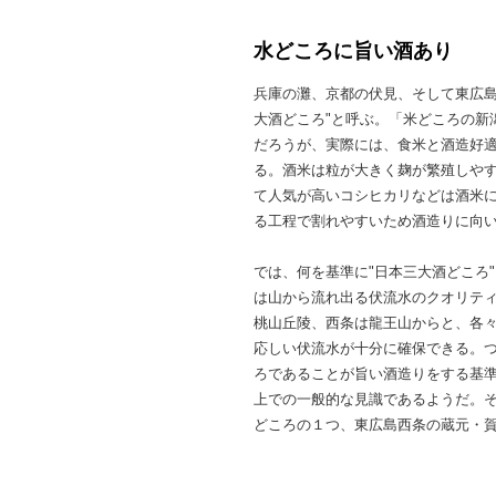
水どころに旨い酒あり
兵庫の灘、京都の伏見、そして東広島
大酒どころ"と呼ぶ。「米どころの新
だろうが、実際には、食米と酒造好
る。酒米は粒が大きく麹が繁殖しや
て人気が高いコシヒカリなどは酒米
る工程で割れやすいため酒造りに向
では、何を基準に"日本三大酒どころ
は山から流れ出る伏流水のクオリテ
桃山丘陵、西条は龍王山からと、各
応しい伏流水が十分に確保できる。
ろであることが旨い酒造りをする基準
上での一般的な見識であるようだ。
どころの１つ、東広島西条の蔵元・