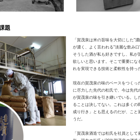
課題
「賀茂泉は米の旨味を大切にした"濃
が濃く、よく言われる"淡麗な飲み口
そうした酒が私も好きですし、私が
欲しいと思います。そこで重要にな
れを実現できる技術と柔軟性を持っ
現在の賀茂泉の味のベースをつくっ
に尽力した先代の杜氏で、今は先代の
が賀茂泉の味を引き継いでいる。し
ることは決してない。これは多くの
成り行き」とも思えるのだが、こと
うだ。
「賀茂泉酒造では杜氏を社員として雇