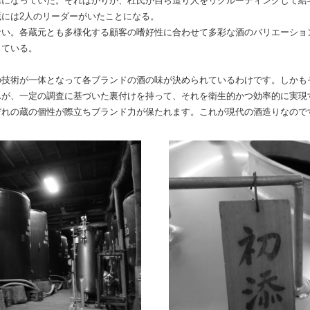
確になっていた。そればかりか、杜氏が自ら造り人をリクルーティングして給
には2人のリーダーがいたことになる。
ない。各蔵元とも多様化する顧客の嗜好性に合わせて多彩な酒のバリエーショ
っている。
の技術が一体となって各ブランドの酒の味が決められているわけです。しかも
んが、一定の調査に基づいた裏付けを持って、それを衛生的かつ効率的に実現
ぞれの蔵の個性が際立ちブランド力が保たれます。これが現代の酒造りなので