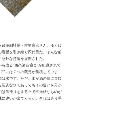
取締役副社長・前垣壽宏さん。ゆくゆ
の看板を引き継ぐ四代目だ。そんな前
す意外な持論を展開された。
ら成る"西条酒造協会"が組織されて
リア"には７つの蔵元が集積していま
由は水です。ただ、水が酒の味に直接
ら清冽な水であってもその違いを分か
のは酒造りをする上で不適格なものが
味に違いが出てくるか。それは造り手