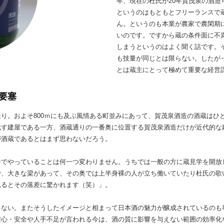
年、現在の杜氏が20年賀茂泉の酒造
というのはもともとフリーランスで
ん。というのも本業が農家で農閑期
いのです。ですから蔵の条件面に不
しまうというのはよく聞く話です。
も技量が同じとは限らない。したが
とは蔵主にとって極めて重要な経営
要塞
り。およそ800ｍにも及ぶ風情ある町並みにあって、賀茂泉酒造の酒蔵はひ
残す建屋である一方、酒蔵通りの一番奥に位置する賀茂泉酒造だけが近代的な
が酒蔵であるとはまず思わないだろう。
中でやっていることは何一つ変わりません。うちでは一般の方に蔵見学を開放
で、大きな梁があって、その奥では上半身裸の人が立ち働いていたり杜氏の歌
見るとその落差に驚かれます（笑）」。
もない。またそうしたイメージと相まって日本酒の魅力が醸成されているのも
安心・安全や人手不足が言われる今は、酒の質に影響を与えない範囲の効率化