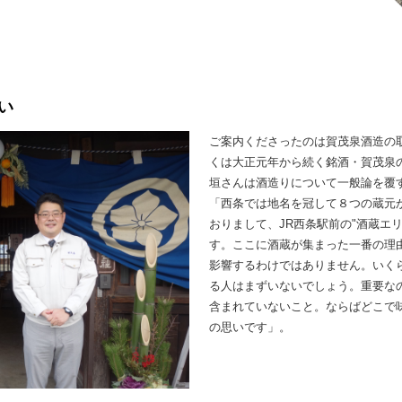
い
ご案内くださったのは賀茂泉酒造の
くは大正元年から続く銘酒・賀茂泉
垣さんは酒造りについて一般論を覆
「西条では地名を冠して８つの蔵元か
おりまして、JR西条駅前の"酒蔵エ
す。ここに酒蔵が集まった一番の理
影響するわけではありません。いく
る人はまずいないでしょう。重要な
含まれていないこと。ならばどこで
の思いです」。