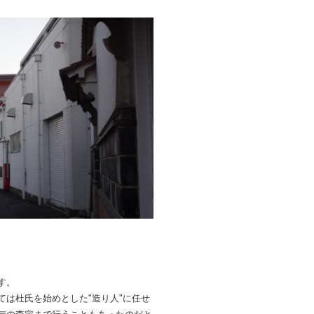
す。
は杜氏を始めとした"造り人"に任せ