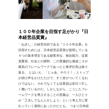
１００年企業を目指す足がかり『日
本経営品質賞』
「ねぎし」の経営目的である『１００年企業』を
目指すためには、日本経営品質賞が提唱している
４つの基本理念である顧客本位、独自能力、従業
員重視、社会との調和、この普遍的な価値こそが
最高のフレームワークであったと根岸社長は振り
返る。 とはいえ、「じゃあ、やろう！」とトップ
が掛け声をかけただけで、すぐ皆がついてくるわ
けではない。それでなくても従業員は皆日々忙し
く働いているのだ。しかしながら、こうしたフレ
ームワークを導入することの意義は、一人ひとり
が「工夫してなんとかしよう」という考え方に変
わっていく過程にあったのだとも。 つまり日本経