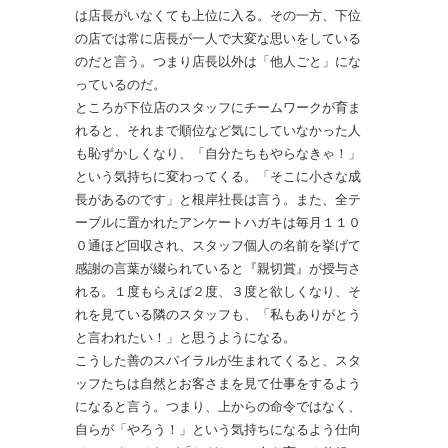
は店長がいなくても上位に入る。その一方、下位
の店では常に店長が一人で大変な思いをしている
のだと言う。つまり店長以外は「他人ごと」にな
っているのだ。
ところが下位店のスタッフにチームワークが育ま
れると、それまで順位など気にしていなかった人
も恥ずかしくなり、「自分たちもやらなきゃ！」
という気持ちに変わってくる。「そこに小さな成
長があるのです」と根岸社長は言う。また、全テ
ーブルに置かれたアンケートハガキは毎月１１０
０通ほど回収され、スタッフ個人の名前を挙げて
感謝の言葉が綴られていると『親切賞』が授与さ
れる。１度もらえば２度、３度と欲しくなり、そ
れを見ている隣のスタッフも、「私もありがとう
と言われたい！」と思うようになる。
こうした善のスパイラルが生まれてくると、スタ
ッフたちは自然とお客さまを見て仕事をするよう
になると言う。つまり、上からの命令ではなく、
自らが「やろう！」という気持ちになるよう仕向