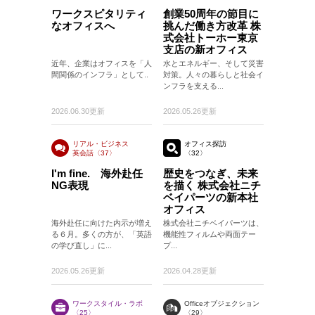
ワークスピタリティ
創業50周年の節目に
なオフィスへ
挑んだ働き方改革 株
式会社トーホー東京
支店の新オフィス
近年、企業はオフィスを「人
水とエネルギー、そして災害
間関係のインフラ」として..
対策。人々の暮らしと社会イ
ンフラを支える...
2026.06.30更新
2026.05.26更新
リアル・ビジネス
オフィス探訪
英会話〈37〉
〈32〉
〈37〉
I'm fine. 海外赴任
歴史をつなぎ、未来
NG表現
を描く 株式会社ニチ
ベイパーツの新本社
オフィス
海外赴任に向けた内示が増え
株式会社ニチベイパーツは、
る６月。多くの方が、「英語
機能性フィルムや両面テー
の学び直し」に...
プ...
2026.05.26更新
2026.04.28更新
ワークスタイル・ラボ
Officeオブジェクション
〈25〉
〈29〉