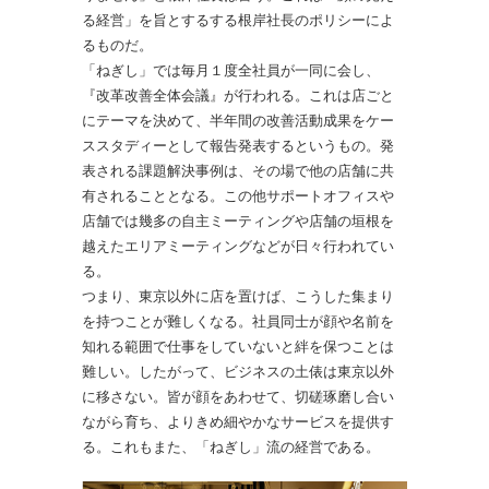
る経営」を旨とするする根岸社長のポリシーによ
るものだ。
「ねぎし」では毎月１度全社員が一同に会し、
『改革改善全体会議』が行われる。これは店ごと
にテーマを決めて、半年間の改善活動成果をケー
ススタディーとして報告発表するというもの。発
表される課題解決事例は、その場で他の店舗に共
有されることとなる。この他サポートオフィスや
店舗では幾多の自主ミーティングや店舗の垣根を
越えたエリアミーティングなどが日々行われてい
る。
つまり、東京以外に店を置けば、こうした集まり
を持つことが難しくなる。社員同士が顔や名前を
知れる範囲で仕事をしていないと絆を保つことは
難しい。したがって、ビジネスの土俵は東京以外
に移さない。皆が顔をあわせて、切磋琢磨し合い
ながら育ち、よりきめ細やかなサービスを提供す
る。これもまた、「ねぎし」流の経営である。