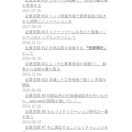
企業見聞 #15 グローバル戦略で、 世界の麺市場
を席巻する
2017.07.26：
企業見聞 #14 ペット関連市場で業界資産の拡大
をも視野にイノベーションを
2017.04.24：
企業見聞 #13 スイーツブームを支えた製菓パッ
ケージのトップランナーとして
2016.11.22：
企業見聞 #12 日本品質を担保する
『技術商社』
として
2016.04.26：
企業見聞 #11 ニッチな事業領域を深掘りし、顧
客から信頼を勝ち取る
2015.11.04：
企業見聞 #10 卓越した工作技術で新しい市場を
開拓
2015.06.09：
企業見聞 #9 印刷以外の付加価値提供を行いなが
ら、win×winの関係を築いていく。
2014.12.26：
企業見聞 #8 セルフメディケーション時代の一翼
を担う
2014.09.22：
企業見聞 #7 今に満足することなくチャレンジす