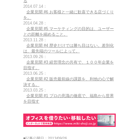
る
2014.07.14：
企業見聞 #6 お客様と一緒に歓喜できる店づくり
を。
2014.04.28：
企業見聞 #5 マーケティングの目的は、ユーザー
との距離を縮めること。
2013.11.28：
企業見聞 #4 歴史だけでは勝ち目はない。差別化
は、最先端のツールによって。
2013.09.26：
企業見聞 #3 経営理念の共有で、１００年企業を
目指す。
2013.06.25：
企業見聞 #2 販売最前線の課題を、利他の心で解
決する。
2013.03.25：
企業見聞 #1 プロの意識の徹底で、福島から世界
を目指す
■記事公開日：2013/09/26