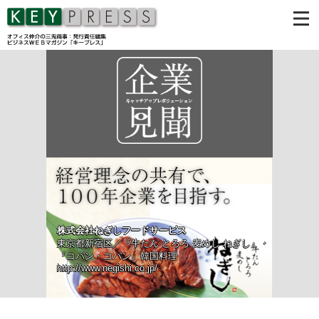
株式会社ねぎしフードサービス
東京都新宿区／『牛たん とろろ 麦めし ねぎし』・
『コパン・コパン』韓国料理
http://www.negishi.co.jp/