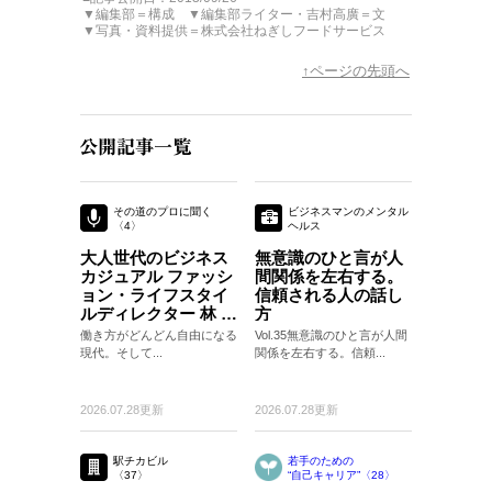
▼編集部＝構成 ▼編集部ライター・吉村高廣＝文
▼写真・資料提供＝株式会社ねぎしフードサービス
↑ページの先頭へ
その道のプロに聞く
ビジネスマンのメンタル
〈4〉
ヘルス
〈35〉
大人世代のビジネス
無意識のひと言が人
カジュアル ファッシ
間関係を左右する。
ョン・ライフスタイ
信頼される人の話し
ルディレクター 林 ト
方
モヒコさん
働き方がどんどん自由になる
Vol.35無意識のひと言が人間
現代。そして...
関係を左右する。信頼...
2026.07.28更新
2026.07.28更新
駅チカビル
若手のための
〈37〉
“自己キャリア”〈28〉
〈28〉