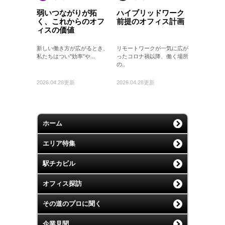
弱いつながりが拓
ハイブリッドワーク
く、これからのオフ
前提のオフィス計画
ィスの価値
新しい働き方が広がるとき、
リモートワークが一気に広が
私たちはつい"効率"や...
ったコロナ禍以降、働く場所
の..
2026.04.28更新
2026.04.28更新
ホーム
エリア特集
駅チカビル
オフィス探訪
その道のプロに聞く
企業見聞