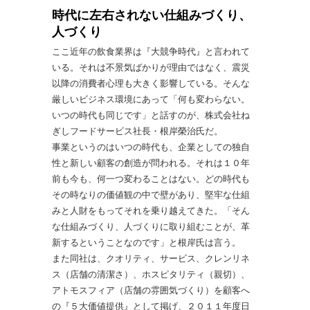
時代に左右されない仕組みづくり、
人づくり
ここ近年の飲食業界は『大競争時代』と言われて
いる。それは不景気ばかりが理由ではなく、震災
以降の消費者心理も大きく影響している。そんな
厳しいビジネス環境にあって「何も変わらない。
いつの時代も同じです」と話すのが、株式会社ね
ぎしフードサービス社長・根岸榮治氏だ。
事業というのはいつの時代も、企業としての独自
性と新しい顧客の創造が問われる。それは１０年
前も今も、何一つ変わることはない。どの時代も
その時なりの価値観の中で壁があり、堅牢な仕組
みと人財をもってそれを乗り越えてきた。「そん
な仕組みづくり、人づくりに取り組むことが、革
新するということなのです」と根岸氏は言う。
また同社は、クオリティ、サービス、クレンリネ
ス（店舗の清潔さ）、ホスピタリティ（親切）、
アトモスフィア（店舗の雰囲気づくり）を顧客へ
の『５大価値提供』として掲げ、２０１１年度日