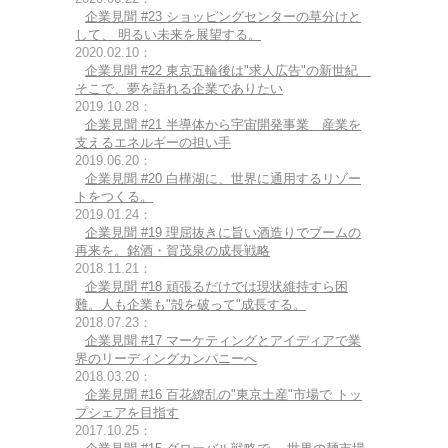
企業見聞 #23 ショッピングセンターの草分けと
して、 明るい未来を展望する。
2020.02.10：
企業見聞 #22 東京五輪後は"求人広告"の新世紀
そこで、夢を語れる企業でありたい
2019.10.28：
企業見聞 #21 半導体から宇宙開発事業 産業を
支えるエネルギーの担い手
2019.06.20：
企業見聞 #20 白樺湖に、世界に通用するリゾー
トをつくる。
2019.01.24：
企業見聞 #19 理屈抜きに旨い酒造りでブームの
再来を。銘酒・賀茂泉の成長戦略
2018.11.21：
企業見聞 #18 頑張るだけでは現状維持すら困
難。人も企業も"殻を破って"成長する。
2018.07.23：
企業見聞 #17 マーケティングとアイディアで業
界のリーディングカンパニーへ
2018.03.20：
企業見聞 #16 百花繚乱の"東京土産"市場で トッ
プシェアを目指す
2017.10.25：