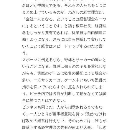
名ほどが中国人である。それらの人たちを１つに
まとめ上げているものが、ねぎしの経営理念だ。
「全社一丸となる、ということは経営理念を一つ
にするということです」と話す根岸社長。経営理
念をしっかり共有できれば、従業員は自由闊達に
働くようになり、さらには自ら判断して実行して
いくことで経営はスピードアップするのだと言
う。
スポーツに例えるなら、野球とサッカーの違いと
いうことになる。野球は個人のスキルを重視しな
がらも、実際のゲームは監督の采配による場合が
多い。一方サッカーは、ゲーム中いちいち監督の
指示を仰いでいたらすぐに点を入れられてしま
う。ピッチ内では各自が判断して動かなくては試
合に勝つことはできない。
ビジネスも同じだ。人から指示されるまでもな
く、一人ひとりが当事者意識を持って動かなけれ
ば攻めの経営は行えない。そのためには、誰もが
腹落ちする経営理念の共有が何より大事。「ねぎ