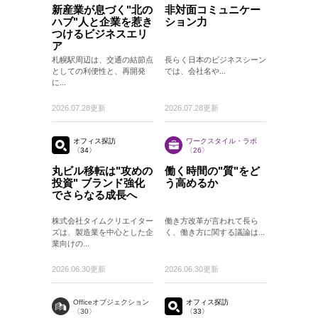
新産業が息づく"北の
非対面コミュニケー
ハブ"人と企業を惹き
ション力
つけるビジネスエリ
ア
札幌駅周辺は、交通の結節点
長らく日本のビジネスシーン
としての利便性と、再開発
では、会社名や...
に...
2026.07.28更新
2026.07.28更新
オフィス探訪
ワークスタイル・ラボ
〈34〉
〈26〉
丸ビル移転は"攻めの
働く時間の"質"をど
投資" ブランド強化
う高めるか
でさらなる成長へ
株式会社タイムクリエイター
働き方改革が言われて長ら
ズは、製造業を中心とした企
く、働き方に関する議論は...
業向けの...
2026.06.30更新
2026.06.30更新
Officeオブジェクション
オフィス探訪
〈30〉
〈33〉