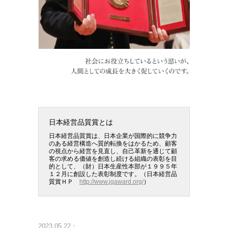
日本経営品質賞とは
日本経営品質賞は、日本企業が国際的に競争力
のある経営構造へ質的転換をはかるため、顧客
の視点から経営を見直し、自己革新を通じて顧
客の求める価値を創造し続ける組織の表彰を目
的として、（財）日本生産性本部が１９９５年
１２月に創設した表彰制度です。（日本経営品
質賞ＨＰ
http://www.jqaward.org/
）
2023.05.22：