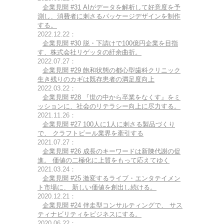
企業見聞 #31 AIがデータを解析して好意度を予
測し、消費者に刺さるパッケージデザインを制作
する。
2022.12.22：
企業見聞 #30 脱・下請けで100億円企業を目指
す、株式会社リゲッタの紆余曲折。
2022.07.27：
企業見聞 #29 飽和状態の都心型歯科クリニック
生き残りのカギは既存患者の満足度向上
2022.03.22：
企業見聞 #28 『世の中から卒業をなくす』をミ
ッションに、社会のリテラシー向上に尽力する。
2021.11.26：
企業見聞 #27 100人に1人に刺さる製品づくり
で、 クラフトビール業界を牽引する
2021.07.27：
企業見聞 #26 成長のキーワードは新陳代謝の促
進。 価値の二極化に上質をもって応えてゆく
2021.03.24：
企業見聞 #25 激変するライブ・エンタテイメン
ト市場に、 新しい価値を創出し続ける。
2020.12.21：
企業見聞 #24 伴走型コンサルティングで、 サス
ティナビリティをビジネスにする。
2020.06.22：