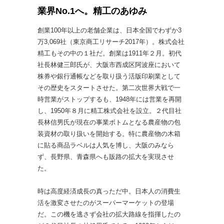
業界No.1へ。精工のあゆみ
創業100年以上の老舗企業は、日本全国でわずか3
万3,069社（東京商工リサーチ2017年）。株式会社
精工もその中の１社だ。創業は1911年２月。初代
社長林健三郎氏が、大阪市西成区阿波座において
株券や銀行通帳などを取り扱う活版印刷業として
その歴史をスタートさせた。第二次世界大戦で一
時営業がストップするも、1948年には営業を再開
し、1950年８月に精工株式会社を設立。２代目社
長林信男氏が現在の事業ボトムとなる農産物の包
装資材の取り扱いを開始する。特に農産物の木箱
に貼る商品ラベルは人気を博し、大阪のみなら
ず、長野県、青森県へも販路の拡大を実現させ
た。
時は高度経済成長の真っただ中。日本人の消費生
活を激変させたのがスーパーマーケットの登場
だ。この機を逃さず会社の拡大路線を指揮したの