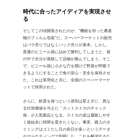
時代に合ったアイディアを実現させ
る
そしてこの頃開発されたのが、"機能を持った農産
物のフィルム包装"だ。スーパーマーケットの販売
はバラ売りではなくパック売りが基本。しかし、
普通のビニール袋に詰めて陳列してしまうと、袋
の中で水分が蒸散して品物が痛んでしまう。そこ
で、ビニール袋に小さな穴を開けて野菜が呼吸で
きるようにすることで食の安心・安全を保持させ
た。これは実用化と共に、全国のスーパーマーケ
ットで採用された。
さらに、鮮度を保つという原則は変えずに、異な
る付加価値を与えた「カットスイカのチャック
袋」が人気製品となる。スイカの皮は腐敗しやす
く後始末に時間を置きたくない。事実、購入のタ
イミングはゴミだし日の前日が多いというデータ
がマーケティングで判明した。これを解消するた