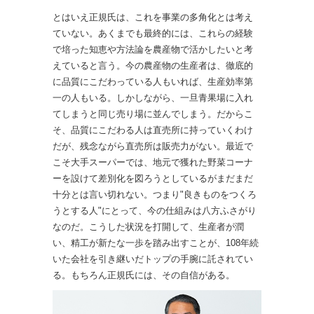
とはいえ正規氏は、これを事業の多角化とは考え
ていない。あくまでも最終的には、これらの経験
で培った知恵や方法論を農産物で活かしたいと考
えていると言う。今の農産物の生産者は、徹底的
に品質にこだわっている人もいれば、生産効率第
一の人もいる。しかしながら、一旦青果場に入れ
てしまうと同じ売り場に並んでしまう。だからこ
そ、品質にこだわる人は直売所に持っていくわけ
だが、残念ながら直売所は販売力がない。最近で
こそ大手スーパーでは、地元で獲れた野菜コーナ
ーを設けて差別化を図ろうとしているがまだまだ
十分とは言い切れない。つまり"良きものをつくろ
うとする人"にとって、今の仕組みは八方ふさがり
なのだ。こうした状況を打開して、生産者が潤
い、精工が新たな一歩を踏み出すことが、108年続
いた会社を引き継いだトップの手腕に託されてい
る。もちろん正規氏には、その自信がある。