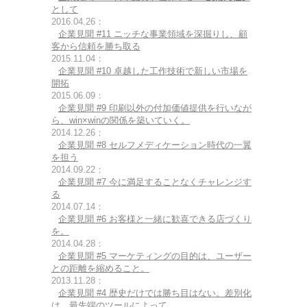
として
2016.04.26：
企業見聞 #11 ニッチな事業領域を深掘りし、顧
客から信頼を勝ち取る
2015.11.04：
企業見聞 #10 卓越した工作技術で新しい市場を
開拓
2015.06.09：
企業見聞 #9 印刷以外の付加価値提供を行いなが
ら、win×winの関係を築いていく。
2014.12.26：
企業見聞 #8 セルフメディケーション時代の一翼
を担う
2014.09.22：
企業見聞 #7 今に満足することなくチャレンジす
る
2014.07.14：
企業見聞 #6 お客様と一緒に歓喜できる店づくり
を。
2014.04.28：
企業見聞 #5 マーケティングの目的は、ユーザー
との距離を縮めること。
2013.11.28：
企業見聞 #4 歴史だけでは勝ち目はない。差別化
は、最先端のツールによって。