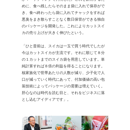
めに、食べ残したらそのまま袋に入れて保存がで
き、食べ終わったら袋に入れてチャックをすれば
悪臭をまき散らすことなく数日保管ができる独自
のパッケージを開発した。これによりカットスイ
カの売り上げが大きく伸びたという。
「ひと昔前は、スイカは一玉で買う時代でしたが
今はカットスイカが主流です。それに順じて８分
の１カットまでのスイカ袋を用意しています。単
純計算すれば８倍の利益を得ることになります。
核家族化で世帯あたりの人数が減り、少子化で人
口が減っていく時代にあって、付加価値の高い包
装技術によってパッケージの需要は増えていく。
肝心なのは時代を読む目と、それをビジネスに落
とし込むアイディアです」。