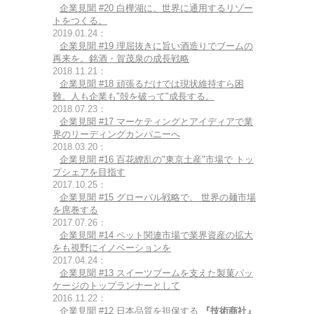
企業見聞 #20 白樺湖に、世界に通用するリゾー
トをつくる。
2019.01.24：
企業見聞 #19 理屈抜きに旨い酒造りでブームの
再来を。銘酒・賀茂泉の成長戦略
2018.11.21：
企業見聞 #18 頑張るだけでは現状維持すら困
難。人も企業も"殻を破って"成長する。
2018.07.23：
企業見聞 #17 マーケティングとアイディアで業
界のリーディングカンパニーへ
2018.03.20：
企業見聞 #16 百花繚乱の"東京土産"市場で トッ
プシェアを目指す
2017.10.25：
企業見聞 #15 グローバル戦略で、 世界の麺市場
を席巻する
2017.07.26：
企業見聞 #14 ペット関連市場で業界資産の拡大
をも視野にイノベーションを
2017.04.24：
企業見聞 #13 スイーツブームを支えた製菓パッ
ケージのトップランナーとして
2016.11.22：
企業見聞 #12 日本品質を担保する
『技術商社』