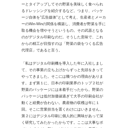
ーとタイアップしてその野菜を美味しく食べられ
るドレッシングを紹介するなど。つまり、パッケ
ージ自体を"広告媒体"として考え、生産者とメーカ
ーのWin-Winの関係を構築し、消費者が野菜を手に
取る機会を増やそうというもの。その武器となる
のがデジタル印刷なのだ。そうした意味で、これ
からの精工が目指すのは「野菜の袋をつくる広告
代理店」であると言う。
「私はデジタル印刷機を導入した年に入社しまし
て、その事業の立ち上げからずっと先頭をきって
やってきました。そこには幾つかの理由がありま
す。まず第１に、日本の印刷業界のトップ２社が
野菜のパッケージには未着手だったから。野菜の
パッケージは低付加価値過ぎて大手の印刷会社が
動くと経費が合わない。農産物の収穫は年に１
回。そこに営業担当を置くわけにはいきません。
第２にはデジタル印刷に個人的に興味があって深
く研究してみたかったからです。ここは大事なポ