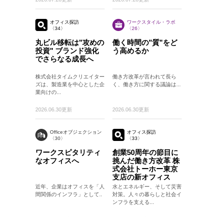
オフィス探訪
ワークスタイル・ラボ
〈34〉
〈26〉
丸ビル移転は"攻めの
働く時間の"質"をど
投資" ブランド強化
う高めるか
でさらなる成長へ
株式会社タイムクリエイター
働き方改革が言われて長ら
ズは、製造業を中心とした企
く、働き方に関する議論は...
業向けの...
2026.06.30更新
2026.06.30更新
Officeオブジェクション
オフィス探訪
〈30〉
〈33〉
ワークスピタリティ
創業50周年の節目に
なオフィスへ
挑んだ働き方改革 株
式会社トーホー東京
支店の新オフィス
近年、企業はオフィスを「人
水とエネルギー、そして災害
間関係のインフラ」として..
対策。人々の暮らしと社会イ
ンフラを支える...