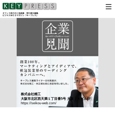
株式会社精工
大阪市北区西天満１丁目番5号 大阪ＪＡビル8F
https://seikou-web.com/