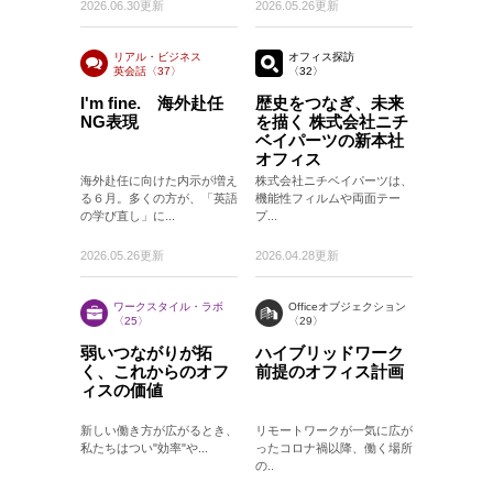
2026.06.30更新
2026.05.26更新
リアル・ビジネス
オフィス探訪
英会話〈37〉
〈32〉
〈37〉
I'm fine. 海外赴任
歴史をつなぎ、未来
NG表現
を描く 株式会社ニチ
ベイパーツの新本社
オフィス
海外赴任に向けた内示が増え
株式会社ニチベイパーツは、
る６月。多くの方が、「英語
機能性フィルムや両面テー
の学び直し」に...
プ...
2026.05.26更新
2026.04.28更新
ワークスタイル・ラボ
Officeオブジェクション
〈25〉
〈29〉
弱いつながりが拓
ハイブリッドワーク
く、これからのオフ
前提のオフィス計画
ィスの価値
新しい働き方が広がるとき、
リモートワークが一気に広が
私たちはつい"効率"や...
ったコロナ禍以降、働く場所
の..