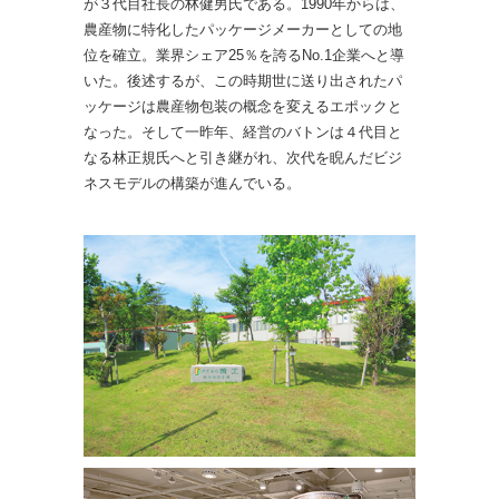
が３代目社長の林健男氏である。1990年からは、
農産物に特化したパッケージメーカーとしての地
位を確立。業界シェア25％を誇るNo.1企業へと導
いた。後述するが、この時期世に送り出されたパ
ッケージは農産物包装の概念を変えるエポックと
なった。そして一昨年、経営のバトンは４代目と
なる林正規氏へと引き継がれ、次代を睨んだビジ
ネスモデルの構築が進んでいる。