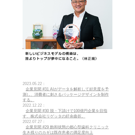
2023.05.22：
企業見聞 #31 AIがデータを解析して好意度を予
測し、消費者に刺さるパッケージデザインを制作
する。
2022.12.22：
企業見聞 #30 脱・下請けで100億円企業を目指
す、株式会社リゲッタの紆余曲折。
2022.07.27：
企業見聞 #29 飽和状態の都心型歯科クリニック
生き残りのカギは既存患者の満足度向上