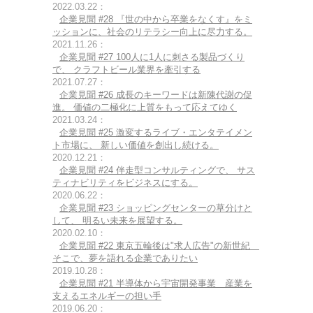
2022.03.22：
企業見聞 #28 『世の中から卒業をなくす』をミ
ッションに、社会のリテラシー向上に尽力する。
2021.11.26：
企業見聞 #27 100人に1人に刺さる製品づくり
で、 クラフトビール業界を牽引する
2021.07.27：
企業見聞 #26 成長のキーワードは新陳代謝の促
進。 価値の二極化に上質をもって応えてゆく
2021.03.24：
企業見聞 #25 激変するライブ・エンタテイメン
ト市場に、 新しい価値を創出し続ける。
2020.12.21：
企業見聞 #24 伴走型コンサルティングで、 サス
ティナビリティをビジネスにする。
2020.06.22：
企業見聞 #23 ショッピングセンターの草分けと
して、 明るい未来を展望する。
2020.02.10：
企業見聞 #22 東京五輪後は"求人広告"の新世紀
そこで、夢を語れる企業でありたい
2019.10.28：
企業見聞 #21 半導体から宇宙開発事業 産業を
支えるエネルギーの担い手
2019.06.20：