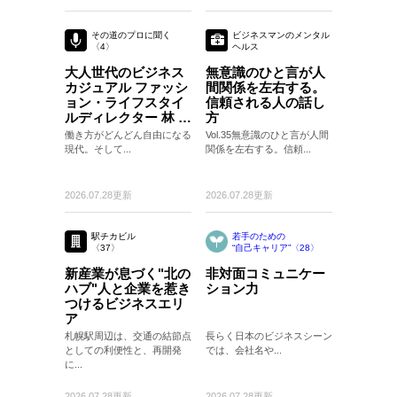
その道のプロに聞く
ビジネスマンのメンタル
〈4〉
ヘルス
〈35〉
大人世代のビジネス
無意識のひと言が人
カジュアル ファッシ
間関係を左右する。
ョン・ライフスタイ
信頼される人の話し
ルディレクター 林 ト
方
モヒコさん
働き方がどんどん自由になる
Vol.35無意識のひと言が人間
現代。そして...
関係を左右する。信頼...
2026.07.28更新
2026.07.28更新
駅チカビル
若手のための
〈37〉
“自己キャリア”〈28〉
〈28〉
新産業が息づく"北の
非対面コミュニケー
ハブ"人と企業を惹き
ション力
つけるビジネスエリ
ア
札幌駅周辺は、交通の結節点
長らく日本のビジネスシーン
としての利便性と、再開発
では、会社名や...
に...
2026.07.28更新
2026.07.28更新