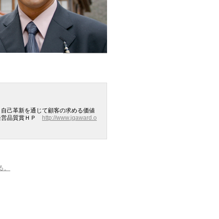
、自己革新を通じて顧客の求める価値
本経営品質賞ＨＰ
http://www.jqaward.o
る。