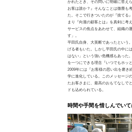
かれたとき、その問いに明確に答え
お客は誰か？』そんなことは微塵も
た。そこで行きついたのが『捨てる
まり『向瀧の顧客とは』を真剣に考
サービスの焦点をあわせて、組織の
す」。
平田氏自身、大英断であったという
げる者もいた。しかし平田氏の中に
はない」という強い危機感もあった。
を一つにできる理念『いつでもホッ
2009年には『お客様の思い出を磨
学に進化している。このメッセージ
たお客さまに、最高のおもてなしで
ドも込められている。
時間や手間を惜しんでいて