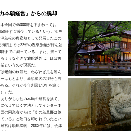
力本願経営』からの脱却
全国で45000軒を下まわってお
450軒ずつ減少しているという。江戸
会津若松の奥座敷として発展したこの
代初頭までは33軒の温泉旅館が軒を並
8軒までに減っている。また、残って
いるような小さな旅館以外は、ほぼ再
企業というのが現実だ。
がは老舗の旅館だ。わざわざ足を運ん
ターはもとより、新規顧客の獲得も右
ある。それが今年創業140年を迎え
き）』だ。
にありがちな他力本願の経営を捨て、
客に伝えてゆく方法としてインターネ
周囲の同業者からは「あの若旦那は旅
えている」と陰口を叩かれていたとい
経営は順風満帆。2003年には、会津