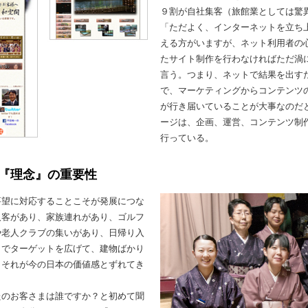
９割が自社集客（旅館業としては驚
「ただよく、インターネットを立ち
える方がいますが、ネット利用者の
たサイト制作を行わなければただ渦
言う。つまり、ネットで結果を出す
で、マーケティングからコンテンツ
が行き届いていることが大事なのだ
ージは、企画、運営、コンテンツ制
行っている。
『理念』の重要性
要望に対応することこそが発展につな
人客があり、家族連れがあり、ゴルフ
や老人クラブの集いがあり、日帰り入
までターゲットを広げて、建物ばかり
、それが今の日本の価値感とずれてき
たのお客さまは誰ですか？と初めて聞