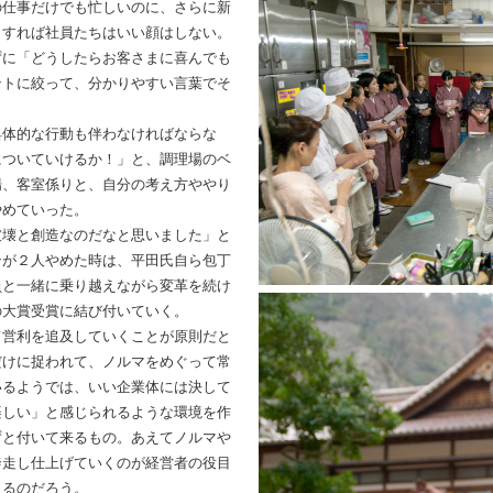
の仕事だけでも忙しいのに、さらに新
とすれば社員たちはいい顔はしない。
ずに「どうしたらお客さまに喜んでも
ントに絞って、分かりやすい言葉でそ
具体的な行動も伴わなければならな
についていけるか！」と、調理場のベ
場、客室係りと、自分の考え方ややり
やめていった。
破壊と創造なのだなと思いました」と
ンが２人やめた時は、平田氏自ら包丁
員と一緒に乗り越えながら変革を続け
の大賞受賞に結び付いていく。
て営利を追及していくことが原則だと
だけに捉われて、ノルマをめぐって常
いるようでは、いい企業体には決して
楽しい」と感じられるような環境を作
ずと付いて来るもの。あえてノルマや
奔走し仕上げていくのが経営者の役目
えるのだろう。