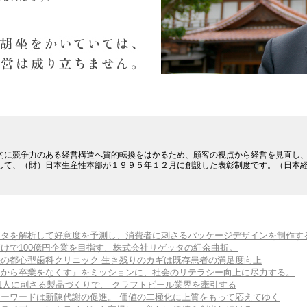
的に競争力のある経営構造へ質的転換をはかるため、顧客の視点から経営を見直し
して、（財）日本生産性本部が１９９５年１２月に創設した表彰制度です。（日
Iがデータを解析して好意度を予測し、消費者に刺さるパッケージデザインを制作す
下請けで100億円企業を目指す、株式会社リゲッタの紆余曲折。
状態の都心型歯科クリニック 生き残りのカギは既存患者の満足度向上
世の中から卒業をなくす』をミッションに、社会のリテラシー向上に尽力する。
0人に1人に刺さる製品づくりで、 クラフトビール業界を牽引する
のキーワードは新陳代謝の促進。 価値の二極化に上質をもって応えてゆく