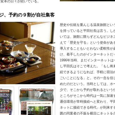
お変革の日々が続いている。
ジ、予約の９割が自社集客
歴史や伝統を重んじる温泉旅館とい
を持っていると平田社長は言う。し
いては、旅館に限らずどんなビジネ
えて「歴史を守る」という使命があ
導入することもいとわない柔軟性が
け、着手したのがインターネットだ
1996年当時、まだインターネット
し平田氏はそこで考えた。「もし将
続できるようになれば、手軽に宿泊
ごいことになる」と。その一念を信
めたのだという。当時としては、ホ
少で、そこから予約が取れるという
ところがそこから時代は一気に加速す
通信環境が常時接続へと変わり、平
ネットに接続できる時代」が到来す
囲の同業者の不振を横目にネットを