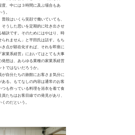
程度、中には３時間に及ぶ場合もあ
いう。
。普段はいくら笑顔で働いていても、
。そうした思いを定期的に吐き出させ
る秘訣です。そのためにはやはり、時
せられません」と平田氏は話す。もち
べき点が顕在化すれば、それを即座に
『家業系経営』においてはとても大事
の発想は、あらゆる業種の家業系経営
ントではないだろうか。
員が自分たちの旅館にお客さま気分に
がある。もてなしの内容は通常のお客
いつも作っている料理を浴衣を着て食
社員たちはお客目線での発見があり、
いくのだという。