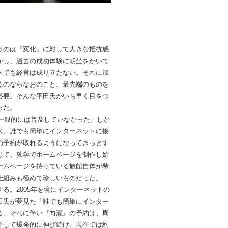
うのは『変化』に対して大きな抵抗感
かし、過去の成功体験に胡坐をかいて
スでも経営は成り立たない。それに加
るのならなおのこと、最先端のものを
必要。そんな平田氏がいち早く目をつ
った。
は一般的には普及していなかった。しか
来、誰でも簡単にインターネットに接
の予約が取れるようになってきっとす
じて、独学でホームページを制作し始
ームページを持っている旅館自体が希
仕組みも極めて珍しいものだった。
る。2005年を境にインターネットの
田氏が夢見た「誰でも簡単にインター
る。それに伴い『向瀧』の予約は、周
介して爆発的に伸び続け、現在では約