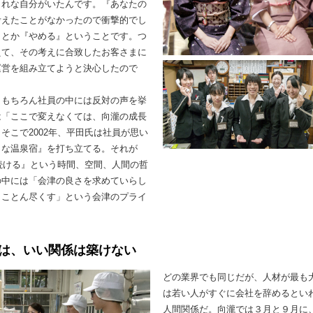
られな自分がいたんです。『あなたの
考えたことがなかったので衝撃的でし
』とか『やめる』ということです。つ
えて、その考えに合致したお客さまに
運営を組み立てようと決心したので
。もちろん社員の中には反対の声を挙
は「ここで変えなくては、向瀧の成長
そこで2002年、平田氏は社員が思い
とな温泉宿』を打ち立てる。それが
き続ける』という時間、空間、人間の哲
の中には「会津の良さを求めていらし
とことん尽くす」という会津のプライ
は、いい関係は築けない
どの業界でも同じだが、人材が最も
は若い人がすぐに会社を辞めるとい
人間関係だ。向瀧では３月と９月に