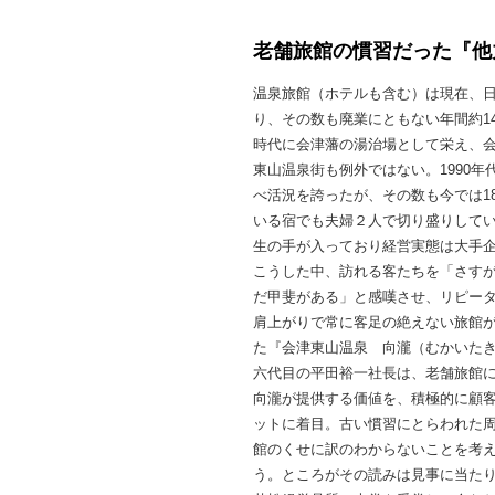
老舗旅館の慣習だった『他
温泉旅館（ホテルも含む）は現在、日本
り、その数も廃業にともない年間約1
時代に会津藩の湯治場として栄え、
東山温泉街も例外ではない。1990年
べ活況を誇ったが、その数も今では1
いる宿でも夫婦２人で切り盛りして
生の手が入っており経営実態は大手
こうした中、訪れる客たちを「さす
だ甲斐がある」と感嘆させ、リピー
肩上がりで常に客足の絶えない旅館が
た『会津東山温泉 向瀧（むかいた
六代目の平田裕一社長は、老舗旅館
向瀧が提供する価値を、積極的に顧
ットに着目。古い慣習にとらわれた
館のくせに訳のわからないことを考
う。ところがその読みは見事に当たり