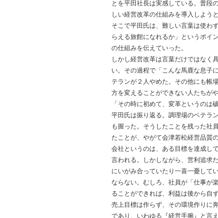
とを平田社長は実感している。普段
しい経営改革の仕組みを導入しよう
そこで平田氏は、難しい言葉は使わ
らえる旅館になれるか」というポイ
の仕組みを伝えていった。
しかし経営改革は言葉だけではなく
い。その過程で「こんな馬鹿な息子
テランが２人やめた。その他にも帳
方を変えることができない人たちが
「その時に初めて、変革というのは
平田氏は振り返る。調理場のベテラ
も握った。そうしたことを残った社
たことが、やがて会津若松経営品質
会社というのは、ある目標を達成し
言われる。しかしながら、営利追求
にいがみ合っていたり一喜一憂して
ならない。むしろ、社員が「仕事が
ることができれば、利益は後から自
売上目標は作らず、その環境作りに
であり、いわゆる『経営手腕』と言