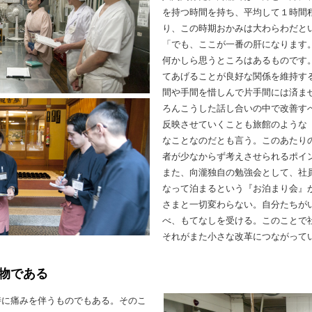
を持つ時間を持ち、平均して１時間
り、この時期おかみは大わらわだと
「でも、ここが一番の肝になります
何かしら思うところはあるものです
てあげることが良好な関係を維持す
間や手間を惜しんで片手間には済ま
ろんこうした話し合いの中で改善す
反映させていくことも旅館のような
なことなのだとも言う。このあたり
者が少なからず考えさせられるポイ
また、向瀧独自の勉強会として、社
なって泊まるという『お泊まり会』
さまと一切変わらない。自分たちが
べ、もてなしを受ける。このことで
それがまた小さな改革につながって
物である
時に痛みを伴うものでもある。そのこ