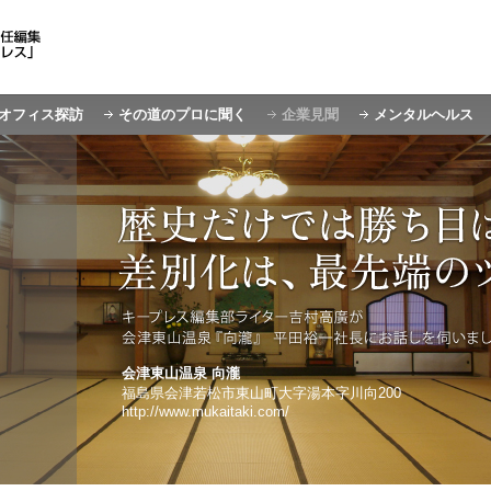
オフィス探訪
その道のプロに聞く
企業見聞
メンタルヘルス
会津東山温泉 向瀧
福島県会津若松市東山町大字湯本字川向200
http://www.mukaitaki.com/