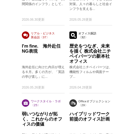
間関係のインフラ」として..
対策。人々の暮らしと社会イ
ンフラを支える...
2026.06.30更新
2026.05.26更新
リアル・ビジネス
オフィス探訪
英会話〈37〉
〈32〉
〈37〉
I'm fine. 海外赴任
歴史をつなぎ、未来
NG表現
を描く 株式会社ニチ
ベイパーツの新本社
オフィス
海外赴任に向けた内示が増え
株式会社ニチベイパーツは、
る６月。多くの方が、「英語
機能性フィルムや両面テー
の学び直し」に...
プ...
2026.05.26更新
2026.04.28更新
ワークスタイル・ラボ
Officeオブジェクション
〈25〉
〈29〉
弱いつながりが拓
ハイブリッドワーク
く、これからのオフ
前提のオフィス計画
ィスの価値