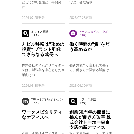
としての利便性と、再開発
では、会社名や...
に...
2026.07.28更新
2026.07.28更新
オフィス探訪
ワークスタイル・ラボ
〈34〉
〈26〉
丸ビル移転は"攻めの
働く時間の"質"をど
投資" ブランド強化
う高めるか
でさらなる成長へ
株式会社タイムクリエイター
働き方改革が言われて長ら
ズは、製造業を中心とした企
く、働き方に関する議論は...
業向けの...
2026.06.30更新
2026.06.30更新
Officeオブジェクション
オフィス探訪
〈30〉
〈33〉
ワークスピタリティ
創業50周年の節目に
なオフィスへ
挑んだ働き方改革 株
式会社トーホー東京
支店の新オフィス
近年、企業はオフィスを「人
水とエネルギー、そして災害