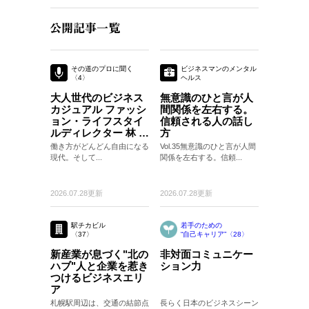
その道のプロに聞く
ビジネスマンのメンタル
〈4〉
ヘルス
〈35〉
大人世代のビジネス
無意識のひと言が人
カジュアル ファッシ
間関係を左右する。
ョン・ライフスタイ
信頼される人の話し
ルディレクター 林 ト
方
モヒコさん
働き方がどんどん自由になる
Vol.35無意識のひと言が人間
現代。そして...
関係を左右する。信頼...
2026.07.28更新
2026.07.28更新
駅チカビル
若手のための
〈37〉
“自己キャリア”〈28〉
〈28〉
新産業が息づく"北の
非対面コミュニケー
ハブ"人と企業を惹き
ション力
つけるビジネスエリ
ア
札幌駅周辺は、交通の結節点
長らく日本のビジネスシーン