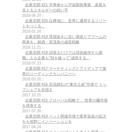
企業見聞 #21 半導体から宇宙開発事業 産業を
支えるエネルギーの担い手
2019.06.20：
企業見聞 #20 白樺湖に、世界に通用するリゾー
トをつくる。
2019.01.24：
企業見聞 #19 理屈抜きに旨い酒造りでブームの
再来を。銘酒・賀茂泉の成長戦略
2018.11.21：
企業見聞 #18 頑張るだけでは現状維持すら困
難。人も企業も"殻を破って"成長する。
2018.07.23：
企業見聞 #17 マーケティングとアイディアで業
界のリーディングカンパニーへ
2018.03.20：
企業見聞 #16 百花繚乱の"東京土産"市場で トッ
プシェアを目指す
2017.10.25：
企業見聞 #15 グローバル戦略で、 世界の麺市場
を席巻する
2017.07.26：
企業見聞 #14 ペット関連市場で業界資産の拡大
をも視野にイノベーションを
2017.04.24：