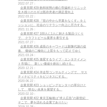
2022.07.27：
企業見聞 #29 飽和状態の都心型歯科クリニック
生き残りのカギは既存患者の満足度向上
2022.03.22：
企業見聞 #28 『世の中から卒業をなくす』をミ
ッションに、社会のリテラシー向上に尽力する。
2021.11.26：
企業見聞 #27 100人に1人に刺さる製品づくり
で、 クラフトビール業界を牽引する
2021.07.27：
企業見聞 #26 成長のキーワードは新陳代謝の促
進。 価値の二極化に上質をもって応えてゆく
2021.03.24：
企業見聞 #25 激変するライブ・エンタテイメン
ト市場に、 新しい価値を創出し続ける。
2020.12.21：
企業見聞 #24 伴走型コンサルティングで、 サス
ティナビリティをビジネスにする。
2020.06.22：
企業見聞 #23 ショッピングセンターの草分けと
して、 明るい未来を展望する。
2020.02.10：
企業見聞 #22 東京五輪後は"求人広告"の新世紀
そこで、夢を語れる企業でありたい
2019.10.28：