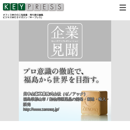
日本全薬工業株式会社（ゼノアック）
福島県郡山市 / 動物用医薬品の開発・製造・輸入・
販売
http://www.zenoaq.jp/