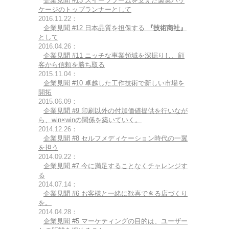
企業見聞 #13 スイーツブームを支えた製菓パッ
ケージのトップランナーとして
2016.11.22：
企業見聞 #12 日本品質を担保する
『技術商社』
として
2016.04.26：
企業見聞 #11 ニッチな事業領域を深掘りし、顧
客から信頼を勝ち取る
2015.11.04：
企業見聞 #10 卓越した工作技術で新しい市場を
開拓
2015.06.09：
企業見聞 #9 印刷以外の付加価値提供を行いなが
ら、win×winの関係を築いていく。
2014.12.26：
企業見聞 #8 セルフメディケーション時代の一翼
を担う
2014.09.22：
企業見聞 #7 今に満足することなくチャレンジす
る
2014.07.14：
企業見聞 #6 お客様と一緒に歓喜できる店づくり
を。
2014.04.28：
企業見聞 #5 マーケティングの目的は、ユーザー