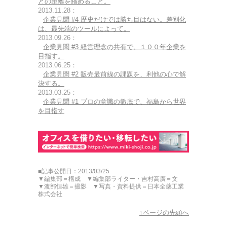
との距離を縮めること。
2013.11.28：
企業見聞 #4 歴史だけでは勝ち目はない。差別化
は、最先端のツールによって。
2013.09.26：
企業見聞 #3 経営理念の共有で、１００年企業を
目指す。
2013.06.25：
企業見聞 #2 販売最前線の課題を、利他の心で解
決する。
2013.03.25：
企業見聞 #1 プロの意識の徹底で、福島から世界
を目指す
■記事公開日：2013/03/25
▼編集部＝構成 ▼編集部ライター・吉村高廣＝文
▼渡部恒雄＝撮影 ▼写真・資料提供＝日本全薬工業
株式会社
↑ページの先頭へ