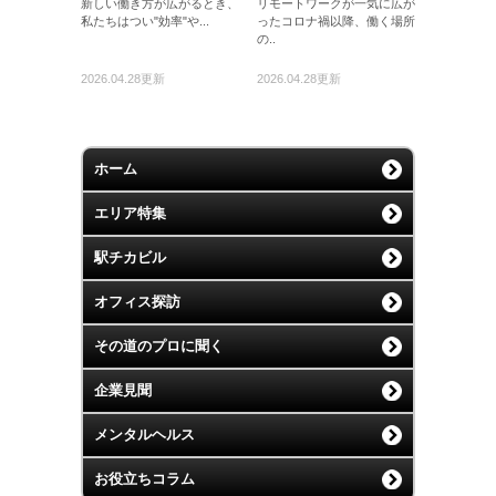
新しい働き方が広がるとき、
リモートワークが一気に広が
私たちはつい"効率"や...
ったコロナ禍以降、働く場所
の..
2026.04.28更新
2026.04.28更新
ホーム
エリア特集
駅チカビル
オフィス探訪
その道のプロに聞く
企業見聞
メンタルヘルス
お役立ちコラム