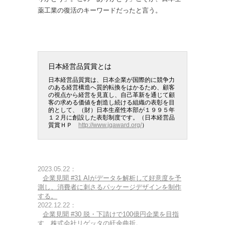
薬工業の復活のキーワードだったと言う。
日本経営品質賞とは
日本経営品質賞は、日本企業が国際的に競争力
のある経営構造へ質的転換をはかるため、顧客
の視点から経営を見直し、自己革新を通じて顧
客の求める価値を創造し続ける組織の表彰を目
的として、（財）日本生産性本部が１９９５年
１２月に創設した表彰制度です。（日本経営品
質賞ＨＰ
http://www.jqaward.org/
）
2023.05.22：
企業見聞 #31 AIがデータを解析して好意度を予
測し、消費者に刺さるパッケージデザインを制作
する。
2022.12.22：
企業見聞 #30 脱・下請けで100億円企業を目指
す、株式会社リゲッタの紆余曲折。