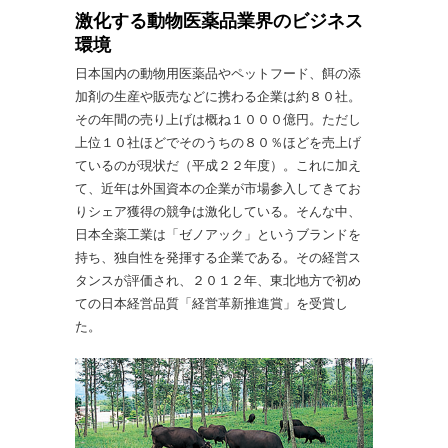
激化する動物医薬品業界のビジネス
環境
日本国内の動物用医薬品やペットフード、餌の添
加剤の生産や販売などに携わる企業は約８０社。
その年間の売り上げは概ね１０００億円。ただし
上位１０社ほどでそのうちの８０％ほどを売上げ
ているのが現状だ（平成２２年度）。これに加え
て、近年は外国資本の企業が市場参入してきてお
りシェア獲得の競争は激化している。そんな中、
日本全薬工業は「ゼノアック」というブランドを
持ち、独自性を発揮する企業である。その経営ス
タンスが評価され、２０１２年、東北地方で初め
ての日本経営品質「経営革新推進賞」を受賞し
た。