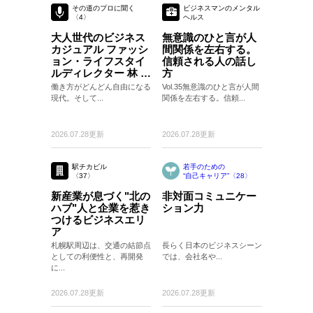
その道のプロに聞く
ビジネスマンのメンタル
〈4〉
ヘルス
〈35〉
大人世代のビジネス
無意識のひと言が人
カジュアル ファッシ
間関係を左右する。
ョン・ライフスタイ
信頼される人の話し
ルディレクター 林 ト
方
モヒコさん
働き方がどんどん自由になる
Vol.35無意識のひと言が人間
現代。そして...
関係を左右する。信頼...
2026.07.28更新
2026.07.28更新
駅チカビル
若手のための
〈37〉
“自己キャリア”〈28〉
〈28〉
新産業が息づく"北の
非対面コミュニケー
ハブ"人と企業を惹き
ション力
つけるビジネスエリ
ア
札幌駅周辺は、交通の結節点
長らく日本のビジネスシーン
としての利便性と、再開発
では、会社名や...
に...
2026.07.28更新
2026.07.28更新