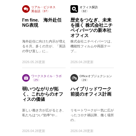
リアル・ビジネス
オフィス探訪
英会話〈37〉
〈32〉
〈37〉
I'm fine. 海外赴任
歴史をつなぎ、未来
NG表現
を描く 株式会社ニチ
ベイパーツの新本社
オフィス
海外赴任に向けた内示が増え
株式会社ニチベイパーツは、
る６月。多くの方が、「英語
機能性フィルムや両面テー
の学び直し」に...
プ...
2026.05.26更新
2026.04.28更新
ワークスタイル・ラボ
Officeオブジェクション
〈25〉
〈29〉
弱いつながりが拓
ハイブリッドワーク
く、これからのオフ
前提のオフィス計画
ィスの価値
新しい働き方が広がるとき、
リモートワークが一気に広が
私たちはつい"効率"や...
ったコロナ禍以降、働く場所
の..
2026.04.28更新
2026.04.28更新