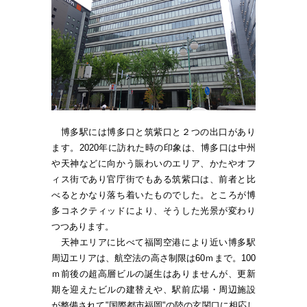
博多駅には博多口と筑紫口と２つの出口があり
ます。2020年に訪れた時の印象は、博多口は中州
や天神などに向かう賑わいのエリア、かたやオフ
ィス街であり官庁街でもある筑紫口は、前者と比
べるとかなり落ち着いたものでした。ところが博
多コネクティッドにより、そうした光景が変わり
つつあります。
天神エリアに比べて福岡空港により近い博多駅
周辺エリアは、航空法の高さ制限は60ｍまで。100
ｍ前後の超高層ビルの誕生はありませんが、更新
期を迎えたビルの建替えや、駅前広場・周辺施設
が整備されて"国際都市福岡"の陸の玄関口に相応し