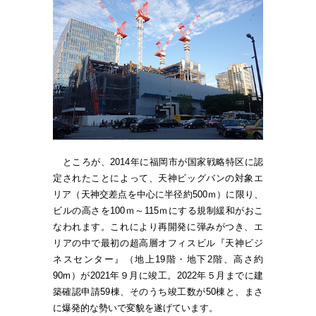
ところが、2014年に福岡市が国家戦略特区に認
定されたことによって、天神ビッグバンの対象エ
リア（天神交差点を中心に半径約500ｍ）に限り、
ビルの高さを100ｍ～115ｍにする規制緩和がおこ
なわれます。これにより再開発に弾みがつき、エ
リアの中で最初の超高層オフィスビル『天神ビジ
ネスセンター』（地上19階・地下2階、高さ約
90m）が2021年９月に竣工。2022年５月までに建
築確認申請59棟、そのうち竣工数が50棟と、まさ
に爆発的な勢いで変貌を遂げています。