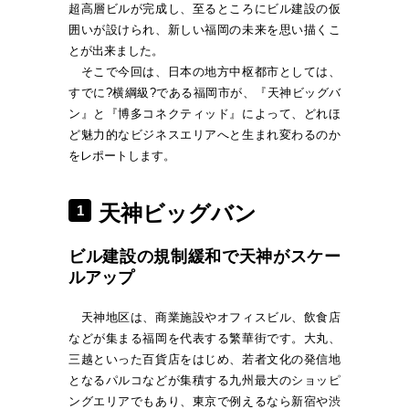
超高層ビルが完成し、至るところにビル建設の仮
囲いが設けられ、新しい福岡の未来を思い描くこ
とが出来ました。
そこで今回は、日本の地方中枢都市としては、
すでに?横綱級?である福岡市が、『天神ビッグバ
ン』と『博多コネクティッド』によって、どれほ
ど魅力的なビジネスエリアへと生まれ変わるのか
をレポートします。
天神ビッグバン
1
ビル建設の規制緩和で天神がスケー
ルアップ
天神地区は、商業施設やオフィスビル、飲食店
などが集まる福岡を代表する繁華街です。大丸、
三越といった百貨店をはじめ、若者文化の発信地
となるパルコなどが集積する九州最大のショッピ
ングエリアでもあり、東京で例えるなら新宿や渋