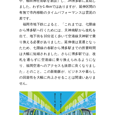
中、櫛田神社前駅を新設）し、JR博多駅に直結し
ました。わずか1.4kmではありますが、延伸区間の
有無で市内移動のタイムパフォーマンスは雲泥の
差です。
福岡市地下鉄によると、「これまでは、七隈線
から博多駅へ行くためには、天神南駅から改札を
出て、地下街を10分近く歩いて空港線天神駅で乗
り換える必要がありました。延伸後は直通となっ
たため、七隈線の各駅から博多駅までの所要時間
は大幅に短縮されました。さらに博多駅では、改
札を通らずに空港線に乗り換えられるようにな
り、福岡空港へのアクセスも抜群に良くなりまし
た」とのこと。この新動脈が、ビジネスや暮らし
の回遊性を大幅に向上させることは間違いありま
せん。