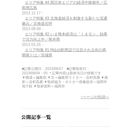
エリア特集 #4 西日本エリアの経済中枢都市／広
島県広島
2013.12.17：
エリア特集 #3 北海道経済を刺激する新たな流通
拠点／北海道石狩
2013.08.09：
エリア特集 #2 いま熊本経済は「くまモン」効果
で活力向上中／熊本県
2013.03.25：
エリア特集 #1 R仙台駅周辺で注目される街の再
開発とは／宮城県
■記事公開日：2023/06/27 ■記事取材日：
2023/06/04・05 ＊記事内容は取材当日の情報です
▼構成＝編集部 ▼文＝編集部ライター・吉村高廣 ▼撮
影＝吉村高廣 ▼取材協力・ポスター画像提供＝福岡市
地下鉄 ▼取材資料＝福岡市
↑ページの先頭へ