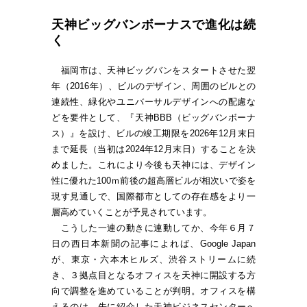
天神ビッグバンボーナスで進化は続
く
福岡市は、天神ビッグバンをスタートさせた翌
年（2016年）、ビルのデザイン、周囲のビルとの
連続性、緑化やユニバーサルデザインへの配慮な
どを要件として、『天神BBB（ビッグバンボーナ
ス）』を設け、ビルの竣工期限を2026年12月末日
まで延長（当初は2024年12月末日）することを決
めました。これにより今後も天神には、デザイン
性に優れた100ｍ前後の超高層ビルが相次いで姿を
現す見通しで、国際都市としての存在感をより一
層高めていくことが予見されています。
こうした一連の動きに連動してか、今年６月７
日の西日本新聞の記事によれば、Google Japan
が、東京・六本木ヒルズ、渋谷ストリームに続
き、３拠点目となるオフィスを天神に開設する方
向で調整を進めていることが判明。オフィスを構
えるのは、先に紹介した天神ビジネスセンターへ