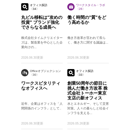
オフィス探訪
ワークスタイル・ラボ
〈34〉
〈26〉
丸ビル移転は"攻めの
働く時間の"質"をど
投資" ブランド強化
う高めるか
でさらなる成長へ
株式会社タイムクリエイター
働き方改革が言われて長ら
ズは、製造業を中心とした企
く、働き方に関する議論は...
業向けの...
2026.06.30更新
2026.06.30更新
Officeオブジェクション
オフィス探訪
〈30〉
〈33〉
ワークスピタリティ
創業50周年の節目に
なオフィスへ
挑んだ働き方改革 株
式会社トーホー東京
支店の新オフィス
近年、企業はオフィスを「人
水とエネルギー、そして災害
間関係のインフラ」として..
対策。人々の暮らしと社会イ
ンフラを支える...
2026.06.30更新
2026.05.26更新