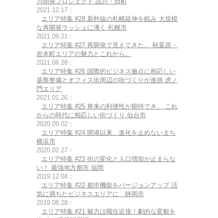
川開発プロジェクト 品川・田町
2021.12.17：
エリア特集 #28 新幹線の札幌延伸を睨み 大規模
な再開発ラッシュに沸く 札幌市
2021.09.21：
エリア特集 #27 再開発で見えてきた、 秋葉原・
岩本町エリアの魅力とこれから。
2021.06.28：
エリア特集 #26 国際的ビジネス拠点に相応しい
基盤整備とオフィス街周辺の街づくりが進捗 虎ノ
門エリア
2021.01.26：
エリア特集 #25 将来の利便性が期待でき、 これ
からの時代に相応しい街づくり 仙台市
2020.09.02：
エリア特集 #24 開港以来、進化を止めないまち
横浜市
2020.02.27：
エリア特集 #23 街の変化と人口増加が止まらな
い！ 最強地方都市 福岡
2019.12.04：
エリア特集 #22 都市機能をバージョンアップ 活
気に満ちたビジネスエリアに 静岡市
2019.08.28：
エリア特集 #21 魅力は職住近接！劇的な変貌を