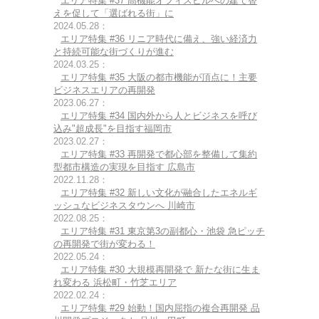
エリア特集 #37 高機能オフィスビルへの建て替
えを促して「選ばれる街」に
2024.05.28：
エリア特集 #36 リニア時代に備え、強い経済力
と持続可能な街づくりが進む
2024.03.25：
エリア特集 #35 大阪の都市機能が頂点に！主要
ビジネスエリアの再開発
2023.06.27：
エリア特集 #34 国内外から人とビジネスを呼び
込み"超成長"を目指す福岡市
2023.02.27：
エリア特集 #33 再開発で都心部を整備して集約
型都市構造の実現を目指す 広島市
2022.11.28：
エリア特集 #32 新しい文化が融合したエネルギ
ッシュなビジネスタウンへ 川崎市
2022.08.25：
エリア特集 #31 東京第3の副都心・池袋 急ピッチ
の再開発で街が変わる！
2022.05.24：
エリア特集 #30 大規模再開発で 新たな街に生ま
れ変わる 浜松町・竹芝エリア
2022.02.24：
エリア特集 #29 始動！国内屈指の複合再開発 品