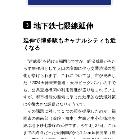
地下鉄七隈線延伸
3
延伸で博多駅もキャナルシティも近
くなる
"超成長"を続ける福岡市ですが、経済成長がもた
らす副作用として人口の増加に伴う交通渋滞の悪
化が挙げられます。これについては、市が発表し
た『2024天神未来創造・天神ビッグバン』の中で
も、公共交通機関の利用促進が盛り込まれていま
すが、都市機能の整備に準じた効果的な渋滞対策
は今後大きな課題となりそうです。
その課題に対して１つの策を提示したのが、福
岡市の西南部（薬院・橋本）方面と中心市街地を
結ぶ地下鉄七隈線の延伸です。今年3月27日、これ
までの終点だった天神南駅から1.4km延伸開業（途