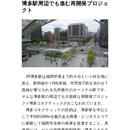
博多駅周辺でも進む再開発プロジェ
クト
JR博多駅は福岡空港まで約６分という好立地に
加え、新幹線やＪR在来線、市営地下鉄を合わせ７
路線が乗り入れる九州最大のターミナル駅です。
そんな博多駅の周辺でも大規模な再開発プロジェ
クト博多コネクティッドがおこなわれています。
博多コネクティッドの目的は、博多駅を中心と
して半径約500mを魅力ある商業・ビジネスエリア
に刷新して福岡市全体の発展を促進すること。具
体的には、ビルの容積率規制緩和（博多コネクテ