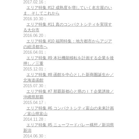
2017.02.16：
エリア特集 #12 成熟度を増していく名古屋のい
ま、そしてこれから
2016.10.30：
エリア特集 #11 真のコンパクトシティを実現す
る大分市
2016.06.20：
エリア特集 #10 福岡特集：地方都市からアジア
の経済都市へ
2016.04.01：
エリア特集 #9 本社機能移転を計画する企業を後
押し／三重
2015.12.01：
エリア特集 #8 函館を中心とした新商圏誕生か／
北海道函館
2015.07.30：
エリア特集 #7 那覇新都心と県のＩＴ企業誘致／
沖縄県那覇
2015.04.17：
エリア特集 #6 コンパクトシティ富山の未来計画
／富山県富山
2014.11.28：
エリア特集 #5 ニューフードバレー構想／新潟県
新潟
2014.06.30：