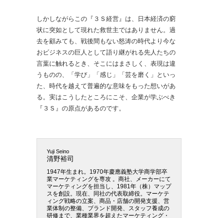
しかしながらこの『３Ｓ経営』は、日本経済の窮
状に突如として現れた救世主ではありません。過
去を顧みても、戦後間もない怒涛の時代より今な
おビジネスの巨人として語り継がれる先人たちの
言葉に触れるとき、そこにはまさしく、表現は違
うものの、「学び」「感じ」「芸を磨く」といっ
た、時代を越えて普遍的な意味をもった想いがあ
る。実はこうしたところにこそ、企業が学ぶべき
『３Ｓ』の原点があるのです。
Yuji Seino
清野裕司
1947年生まれ。1970年慶應義塾大学商学部卒
業マーケティングを専攻 。商社、メーカーにて
マーケティングを担当し、1981年（株）マップ
スを創設。現在、同社の代表取締役。マーケテ
ィング戦略の立案、商品・店舗の開発支援、営
業体制の整備、ブランド開発、スタッフ養成の
研修まで、業種業界を超えたマーケティング・