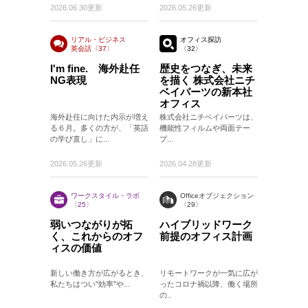
2026.06.30更新
2026.05.26更新
リアル・ビジネス
オフィス探訪
英会話〈37〉
〈32〉
〈37〉
I'm fine. 海外赴任
歴史をつなぎ、未来
NG表現
を描く 株式会社ニチ
ベイパーツの新本社
オフィス
海外赴任に向けた内示が増え
株式会社ニチベイパーツは、
る６月。多くの方が、「英語
機能性フィルムや両面テー
の学び直し」に...
プ...
2026.05.26更新
2026.04.28更新
ワークスタイル・ラボ
Officeオブジェクション
〈25〉
〈29〉
弱いつながりが拓
ハイブリッドワーク
く、これからのオフ
前提のオフィス計画
ィスの価値
新しい働き方が広がるとき、
リモートワークが一気に広が
私たちはつい"効率"や...
ったコロナ禍以降、働く場所
の..