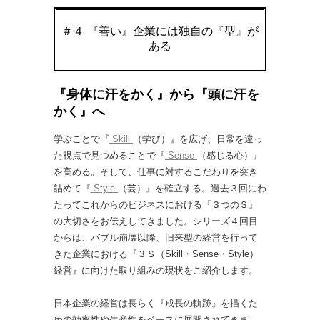
＃４ 『善い』企業には独自の『型』が
ある
『身体に汗をかく』から『頭に汗を
かく』へ
学ぶことで『
Skill
（学び）』を広げ、日常を違っ
た視点で見つめることで『
Sense
（感じる心）』
を高める。そして、仕事に対するこだわりを突き
詰めて『
Style
（芸）』を確立する。過去３回にわ
たってこれからのビジネスにおける『３つのＳ』
の大切さをお伝えしてきました。シリーズ４回目
からは、バブル崩壊以降、旧来型の経営を行って
きた企業における『３Ｓ（Skill・Sense・Style）
経営』に向けた取り組みの現状をご紹介します。
日本企業の経営は長らく『成長の軌跡』を描くた
めの効率性や生産性をベースに展開されてきまし