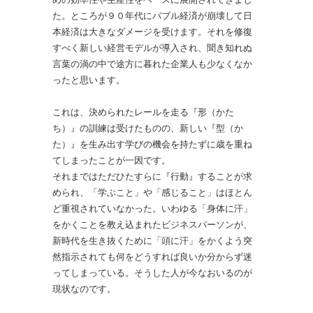
た。ところが９０年代にバブル経済が崩壊して日
本経済は大きなダメージを受けます。それを修復
すべく新しい経営モデルが導入され、聞き知れぬ
言葉の渦の中で途方に暮れた企業人も少なくなか
ったと思います。
これは、決められたレールを走る『形（かた
ち）』の訓練は受けたものの、新しい『型（か
た）』を生み出す学びの機会を持たずに歳を重ね
てしまったことが一因です。
それまではただひたすらに『行動』することが求
められ、「学ぶこと」や「感じること」はほとん
ど重視されていなかった。いわゆる「身体に汗」
をかくことを教え込まれたビジネスパーソンが、
新時代を生き抜くために「頭に汗」をかくよう突
然指示されても何をどうすれば良いか分からず迷
ってしまっている。そうした人が今なおいるのが
現状なのです。