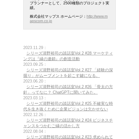
プランナーとして、2500種類のプロジェクト実
績。
株式会社マップス ホームページ：
http://www.m
apscom.co.jp
2023.11.29：
シリーズ清野裕司の談話室Vol.2 #28 マーケティ
ングは『縁の連鎖』の創造活動
2023.09.25：
シリーズ清野裕司の談話室Vol.2 #27 「経験の深
掘り」がムーブメントを起こす鍵になる。
2023.06.20：
シリーズ清野裕司の談話室Vol.2 #26 「骨太の方
針」ってなに？ ChatGPTに聞いてみた。
2023.03.13：
シリーズ清野裕司の談話室Vol.2 #25 不確実な時
代を生き抜くために企業ビジョンは欠かせない
2022.12.26：
シリーズ清野裕司の談話室Vol.2 #24 ビジネスチ
ャンスをつかむご縁の活かし方
2022.08.04：
シリーズ清野裕司の談話室Vol.2 #23 求められて