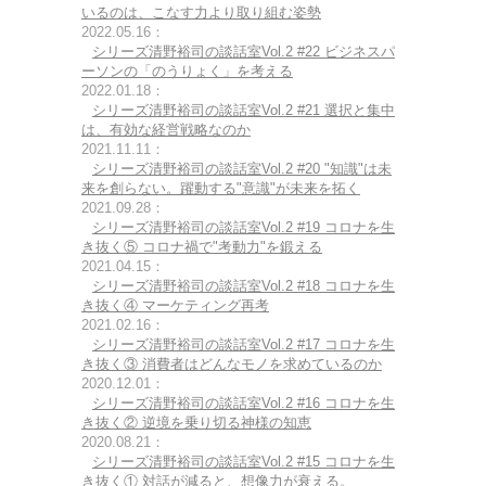
いるのは、こなす力より取り組む姿勢
2022.05.16：
シリーズ清野裕司の談話室Vol.2 #22 ビジネスパ
ーソンの「のうりょく」を考える
2022.01.18：
シリーズ清野裕司の談話室Vol.2 #21 選択と集中
は、有効な経営戦略なのか
2021.11.11：
シリーズ清野裕司の談話室Vol.2 #20 "知識"は未
来を創らない。躍動する"意識"が未来を拓く
2021.09.28：
シリーズ清野裕司の談話室Vol.2 #19 コロナを生
き抜く⑤ コロナ禍で"考動力"を鍛える
2021.04.15：
シリーズ清野裕司の談話室Vol.2 #18 コロナを生
き抜く④ マーケティング再考
2021.02.16：
シリーズ清野裕司の談話室Vol.2 #17 コロナを生
き抜く③ 消費者はどんなモノを求めているのか
2020.12.01：
シリーズ清野裕司の談話室Vol.2 #16 コロナを生
き抜く② 逆境を乗り切る神様の知恵
2020.08.21：
シリーズ清野裕司の談話室Vol.2 #15 コロナを生
き抜く① 対話が減ると、想像力が衰える。