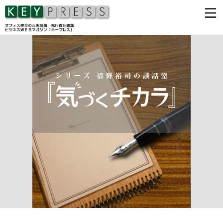
時事考論
Officeオブジェクション
ワークスタイル・ラボ
若手のための“自己キャリア”
リアル・ビジネス英会話
清野裕司の談話室
コラムバックナンバー