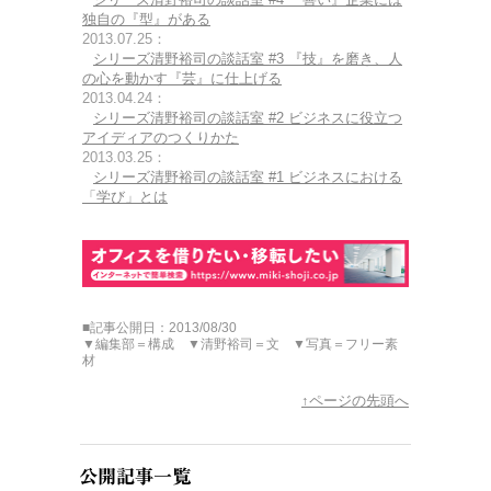
独自の『型』がある
2013.07.25：
シリーズ清野裕司の談話室 #3 『技』を磨き、人
の心を動かす『芸』に仕上げる
2013.04.24：
シリーズ清野裕司の談話室 #2 ビジネスに役立つ
アイディアのつくりかた
2013.03.25：
シリーズ清野裕司の談話室 #1 ビジネスにおける
「学び」とは
■記事公開日：2013/08/30
▼編集部＝構成 ▼清野裕司＝文 ▼写真＝フリー素
材
↑ページの先頭へ