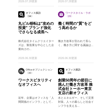
2026.07.28更新
2026.07.28更新
オフィス探訪
ワークスタイル・ラボ
〈34〉
〈26〉
丸ビル移転は"攻めの
働く時間の"質"をど
投資" ブランド強化
う高めるか
でさらなる成長へ
株式会社タイムクリエイター
働き方改革が言われて長ら
ズは、製造業を中心とした企
く、働き方に関する議論は...
業向けの...
2026.06.30更新
2026.06.30更新
Officeオブジェクション
オフィス探訪
〈30〉
〈33〉
ワークスピタリティ
創業50周年の節目に
なオフィスへ
挑んだ働き方改革 株
式会社トーホー東京
支店の新オフィス
近年、企業はオフィスを「人
水とエネルギー、そして災害
間関係のインフラ」として..
対策。人々の暮らしと社会イ
ンフラを支える...