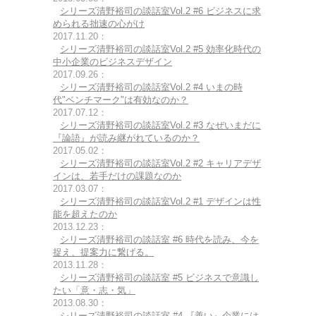
シリーズ清野裕司の談話室Vol.2 #6 ビジネスに求
められる拙速の心がけ
2017.11.20：
シリーズ清野裕司の談話室Vol.2 #5 効率化時代の
中小企業のビジネスデザイン
2017.09.26：
シリーズ清野裕司の談話室Vol.2 #4 いまの時
代"ベンチマーク"は有効なのか？
2017.07.12：
シリーズ清野裕司の談話室Vol.2 #3 なぜいまだに
『論語』が読み継がれているのか？
2017.05.02：
シリーズ清野裕司の談話室Vol.2 #2 キャリアデザ
インは、若手だけの課題なのか
2017.03.07：
シリーズ清野裕司の談話室Vol.2 #1 デザインは性
能を超えたのか
2013.12.23：
シリーズ清野裕司の談話室 #6 時代を読み、今を
捉え、提案力に繋げる。
2013.11.28：
シリーズ清野裕司の談話室 #5 ビジネスで意識し
たい「意・志・気」
2013.08.30：
シリーズ清野裕司の談話室 #4 『善い』企業には