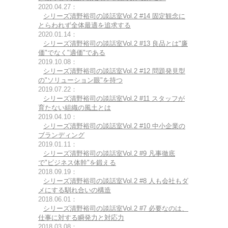
2020.04.27：
シリーズ清野裕司の談話室Vol.2 #14 固定観念に
とらわれず全体最適を追求する
2020.01.14：
シリーズ清野裕司の談話室Vol.2 #13 良品とは"廉
価"でなく"適価"である
2019.10.08：
シリーズ清野裕司の談話室Vol.2 #12 問題発見型
の"ソリューション眼"を持つ
2019.07.22：
シリーズ清野裕司の談話室Vol.2 #11 スタッフが
育たない組織の風土とは
2019.04.10：
シリーズ清野裕司の談話室Vol.2 #10 中小企業の
ブランディング
2019.01.11：
シリーズ清野裕司の談話室Vol.2 #9 凡事徹底
で"ビジネス体幹"を鍛える
2018.09.19：
シリーズ清野裕司の談話室Vol.2 #8 人も会社もダ
メにする馴れ合いの構造
2018.06.01：
シリーズ清野裕司の談話室Vol.2 #7 必要なのは、
仕事に対する瞬発力と対応力
2018.03.08：