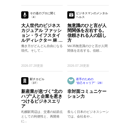
その道のプロに聞く
ビジネスマンのメンタル
〈4〉
ヘルス
〈35〉
大人世代のビジネス
無意識のひと言が人
カジュアル ファッシ
間関係を左右する。
ョン・ライフスタイ
信頼される人の話し
ルディレクター 林 ト
方
モヒコさん
働き方がどんどん自由になる
Vol.35無意識のひと言が人間
現代。そして...
関係を左右する。信頼...
2026.07.28更新
2026.07.28更新
駅チカビル
若手のための
〈37〉
“自己キャリア”〈28〉
〈28〉
新産業が息づく"北の
非対面コミュニケー
ハブ"人と企業を惹き
ション力
つけるビジネスエリ
ア
札幌駅周辺は、交通の結節点
長らく日本のビジネスシーン
としての利便性と、再開発
では、会社名や...
に...