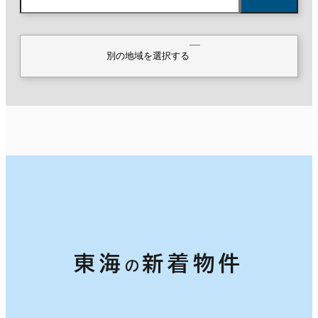
別の地域を選択する
築年数
建築中
1年以内
5年以内
10年以内
20年以内
30年以内
階数
1階
2階以上
東海
新着物件
の
その他