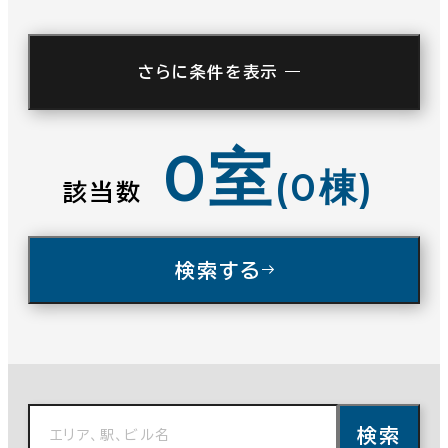
駅徒歩
さらに条件を表示
3分以内
5分以内
0室
(0棟)
10分以内
該当数
検索する
入居可能時期
即入居可能
3か月以内
６か月以内
検索
６か月以上