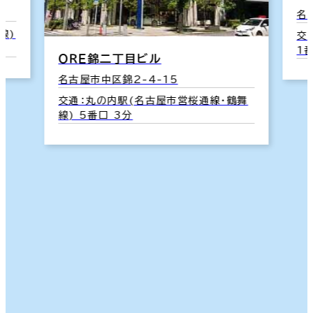
名
線)
交
北海道
東北
1
ＯＲＥ錦二丁目ビル
名古屋市中区錦2-4-15
関東
東京都下
交通：丸の内駅(名古屋市営桜通線･鶴舞
線) 5番口 3分
神奈川
東海
甲信越・北陸
近畿
中国・四国
九州・沖縄