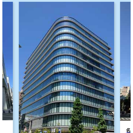
制震・免震構造
駐車場設備あり
別の地域を選択する
1フロア面積100坪以上
札幌市
仙台市
東京23区
横浜市
名古屋市
⼤阪市
広島市
福岡市
名