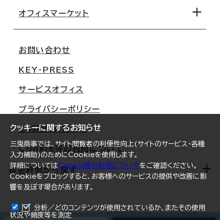
移転コストシミュレーション
オフィスマーケット
会社概要
移転スケジュール
支店情報
オフィス移転Q&A
お問い合わせ
東京
三鬼商事が選ばれる理由
KEY-PRESS
大阪
一般事業主行動計画
サービスオフィス
名古屋
採用情報
プライバシーポリシー
札幌
ご契約者様の声
クッキーに関するお知らせ
ご利用にあたって
仙台
三鬼商事では、サイト閲覧者の利便性向上(サイトのサービス・各種
Cookie等の利用について
横浜
入力補助)のためにCookieを使用します。
詳細については
Cookie等の利用について
をご確認ください。
福岡
都道府県から探す
Cookieをブロックすると、お客様へのサービスの提供や改善に影
響を及ぼす場合があります。
オフィスリポート
ログイン
分析／どのコンテンツが使用されているか、またその使用
北海道
Copyright Miki Shoji Co.,ltd
状況や頻度等を測定